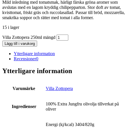
Mild inledning med tomatsmak, härligt färska gröna aromer som
avslutas med en lagom kryddig chilipepparton. Stor doft av tomat,
kvisttomat, friskt gräs och ruccolasallad. Passar till bröd, mozzarella,
smakrika soppor och rätter med tomat i alla former.
15 i lager
Villa Zottopera 250ml mängd
Lägg till i varukorg
Ytterligare information
Recensioner
0
Ytterligare information
Varumärke
Villa Zottopera
100% Extra Jungfru olivolja tillverkat på
Ingredienser
oliver
Energi (kj/kcal) 3404/820g