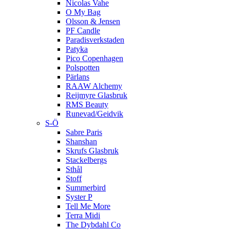
Nicolas Vahe
O My Bag
Olsson & Jensen
PF Candle
Paradisverkstaden
Patyka
Pico Copenhagen
Polspotten
Pärlans
RAAW Alchemy
Reijmyre Glasbruk
RMS Beauty
Runevad/Geidvik
S-Ö
Sabre Paris
Shanshan
Skrufs Glasbruk
Stackelbergs
Sthål
Stoff
Summerbird
Syster P
Tell Me More
Terra Midi
The Dybdahl Co