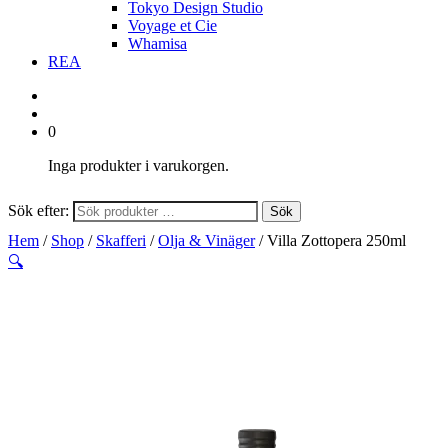
Tokyo Design Studio
Voyage et Cie
Whamisa
REA
0
Inga produkter i varukorgen.
Sök efter:
Sök
Hem
/
Shop
/
Skafferi
/
Olja & Vinäger
/ Villa Zottopera 250ml
🔍