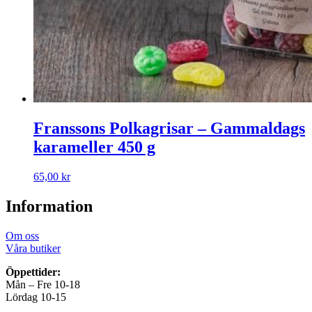
Franssons Polkagrisar – Gammaldags
karameller 450 g
65,00
kr
Information
Om oss
Våra butiker
Öppettider:
Mån – Fre 10-18
Lördag 10-15