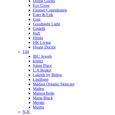
Doing Goods
Eco Grow
Enamel Copenhagen
Ester & Erik
Gast
Goodnight Light
Gridelli
Hafi
Himla
HK Living
House Doctor
I-M
IBU Jewels
Izipizi
Johns Place
L:A Bruket
Lakrids by Bülow
Lindform
Mádara Organic Skincare
Maileg
Maison Belle
Maria Black
Meraki
Muubs
N-R