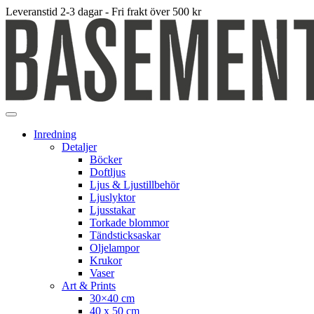
Leveranstid 2-3 dagar - Fri frakt över 500 kr
Inredning
Detaljer
Böcker
Doftljus
Ljus & Ljustillbehör
Ljuslyktor
Ljusstakar
Torkade blommor
Tändsticksaskar
Oljelampor
Krukor
Vaser
Art & Prints
30×40 cm
40 x 50 cm