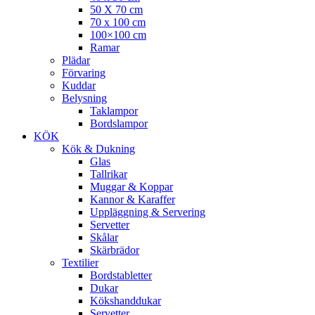
50 X 70 cm
70 x 100 cm
100×100 cm
Ramar
Plädar
Förvaring
Kuddar
Belysning
Taklampor
Bordslampor
KÖK
Kök & Dukning
Glas
Tallrikar
Muggar & Koppar
Kannor & Karaffer
Uppläggning & Servering
Servetter
Skålar
Skärbrädor
Textilier
Bordstabletter
Dukar
Kökshanddukar
Servetter