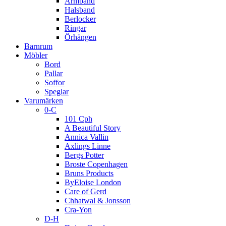
Armband
Halsband
Berlocker
Ringar
Örhängen
Barnrum
Möbler
Bord
Pallar
Soffor
Speglar
Varumärken
0-C
101 Cph
A Beautiful Story
Annica Vallin
Axlings Linne
Bergs Potter
Broste Copenhagen
Bruns Products
ByEloise London
Care of Gerd
Chhatwal & Jonsson
Cra-Yon
D-H