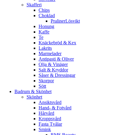
Skafferi
Chips
Choklad
PralinerLösvikt
Honung
Kaffe
Te
Knäckebröd & Kex
Lakrits
Marmelader
Antipasti & Oliver
Olja & Vinäger
Salt & Kryddor
Såser & Dressingar
Skorpor
Sött
Badrum & Skönhet
Skönhet
Ansiktsvård
Hand- & Fotvård
Hårvård
Kroppsvård
Fasta Tvålar
Smink
RMS Beauty