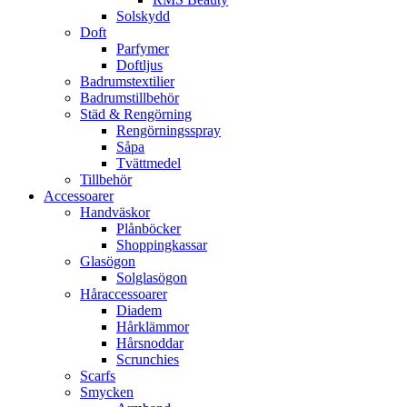
Solskydd
Doft
Parfymer
Doftljus
Badrumstextilier
Badrumstillbehör
Städ & Rengörning
Rengörningsspray
Såpa
Tvättmedel
Tillbehör
Accessoarer
Handväskor
Plånböcker
Shoppingkassar
Glasögon
Solglasögon
Håraccessoarer
Diadem
Hårklämmor
Hårsnoddar
Scrunchies
Scarfs
Smycken