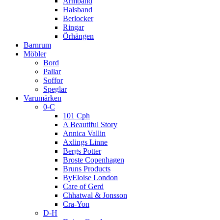
Armband
Halsband
Berlocker
Ringar
Örhängen
Barnrum
Möbler
Bord
Pallar
Soffor
Speglar
Varumärken
0-C
101 Cph
A Beautiful Story
Annica Vallin
Axlings Linne
Bergs Potter
Broste Copenhagen
Bruns Products
ByEloise London
Care of Gerd
Chhatwal & Jonsson
Cra-Yon
D-H