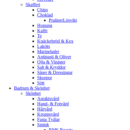
Skafferi
Chips
Choklad
PralinerLösvikt
Honung
Kaffe
Te
Knäckebröd & Kex
Lakrits
Marmelader
Antipasti & Oliver
Olja & Vinäger
Salt & Kryddor
Såser & Dressingar
Skorpor
Sött
Badrum & Skönhet
Skönhet
Ansiktsvård
Hand- & Fotvård
Hårvård
Kroppsvård
Fasta Tvålar
Smink
RMS Beauty