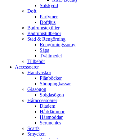
Solskydd
Doft
Parfymer
Doftljus
Badrumstextilier
Badrumstillbehör
Städ & Rengörning
Rengörningsspray
Såpa
Tvättmedel
Tillbehör
Accessoarer
Handväskor
Plånböcker
Shoppingkassar
Glasögon
Solglasögon
Håraccessoarer
Diadem
Hårklämmor
Hårsnoddar
Scrunchies
Scarfs
Smycken