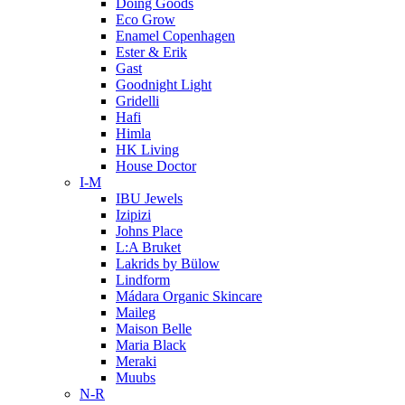
Doing Goods
Eco Grow
Enamel Copenhagen
Ester & Erik
Gast
Goodnight Light
Gridelli
Hafi
Himla
HK Living
House Doctor
I-M
IBU Jewels
Izipizi
Johns Place
L:A Bruket
Lakrids by Bülow
Lindform
Mádara Organic Skincare
Maileg
Maison Belle
Maria Black
Meraki
Muubs
N-R