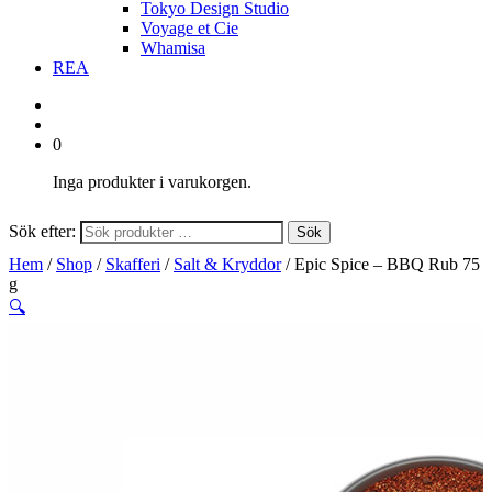
Tokyo Design Studio
Voyage et Cie
Whamisa
REA
0
Inga produkter i varukorgen.
Sök efter:
Sök
Hem
/
Shop
/
Skafferi
/
Salt & Kryddor
/ Epic Spice – BBQ Rub 75
g
🔍