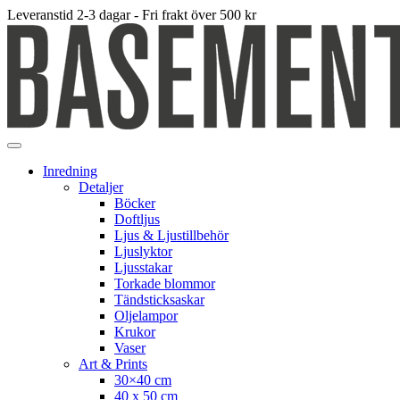
Leveranstid 2-3 dagar - Fri frakt över 500 kr
Inredning
Detaljer
Böcker
Doftljus
Ljus & Ljustillbehör
Ljuslyktor
Ljusstakar
Torkade blommor
Tändsticksaskar
Oljelampor
Krukor
Vaser
Art & Prints
30×40 cm
40 x 50 cm