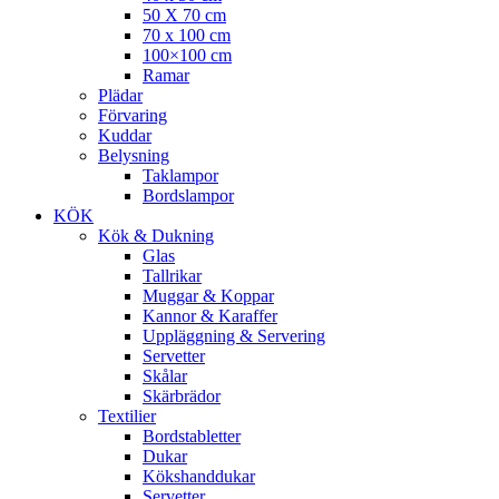
50 X 70 cm
70 x 100 cm
100×100 cm
Ramar
Plädar
Förvaring
Kuddar
Belysning
Taklampor
Bordslampor
KÖK
Kök & Dukning
Glas
Tallrikar
Muggar & Koppar
Kannor & Karaffer
Uppläggning & Servering
Servetter
Skålar
Skärbrädor
Textilier
Bordstabletter
Dukar
Kökshanddukar
Servetter