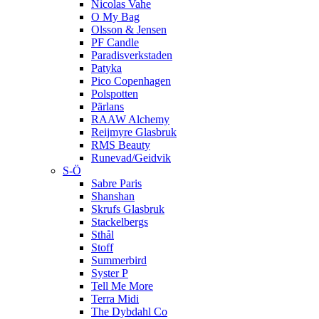
Nicolas Vahe
O My Bag
Olsson & Jensen
PF Candle
Paradisverkstaden
Patyka
Pico Copenhagen
Polspotten
Pärlans
RAAW Alchemy
Reijmyre Glasbruk
RMS Beauty
Runevad/Geidvik
S-Ö
Sabre Paris
Shanshan
Skrufs Glasbruk
Stackelbergs
Sthål
Stoff
Summerbird
Syster P
Tell Me More
Terra Midi
The Dybdahl Co