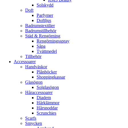
Solskydd
Doft
Parfymer
Doftljus
Badrumstextilier
Badrumstillbehör
Städ & Rengörning
Rengörningsspray
Såpa
Tvättmedel
Tillbehör
Accessoarer
Handväskor
Plånböcker
Shoppingkassar
Glasögon
Solglasögon
Håraccessoarer
Diadem
Hårklämmor
Hårsnoddar
Scrunchies
Scarfs
Smycken