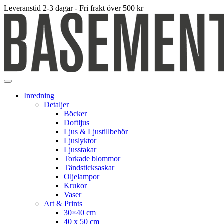
Leveranstid 2-3 dagar - Fri frakt över 500 kr
Inredning
Detaljer
Böcker
Doftljus
Ljus & Ljustillbehör
Ljuslyktor
Ljusstakar
Torkade blommor
Tändsticksaskar
Oljelampor
Krukor
Vaser
Art & Prints
30×40 cm
40 x 50 cm