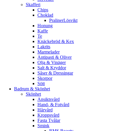
Skafferi
Chips
Choklad
PralinerLösvikt
Honung
Kaffe
Te
Knäckebröd & Kex
Lakrits
Marmelader
Antipasti & Oliver
Olja & Vinäger
Salt & Kryddor
Såser & Dressingar
Skorpor
Sött
Badrum & Skönhet
Skönhet
Ansiktsvård
Hand- & Fotvård
Hårvård
Kroppsvård
Fasta Tvålar
Smink
RMS Beauty