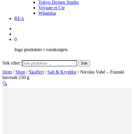
Tokyo Design Studio
Voyage et Cie
Whamisa
REA
0
Inga produkter i varukorgen.
Sök efter:
Sök
Hem
/
Shop
/
Skafferi
/
Salt & Kryddor
/ Nicolas Vahé – Franskt
havssalt 250 g
🔍