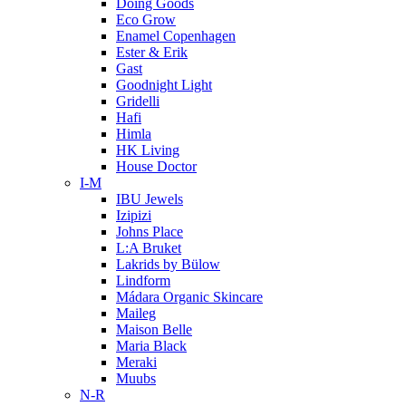
Doing Goods
Eco Grow
Enamel Copenhagen
Ester & Erik
Gast
Goodnight Light
Gridelli
Hafi
Himla
HK Living
House Doctor
I-M
IBU Jewels
Izipizi
Johns Place
L:A Bruket
Lakrids by Bülow
Lindform
Mádara Organic Skincare
Maileg
Maison Belle
Maria Black
Meraki
Muubs
N-R