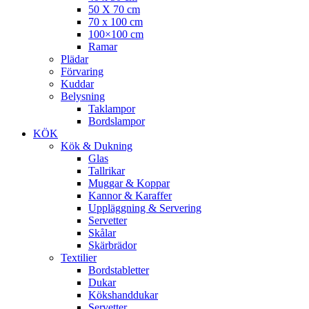
50 X 70 cm
70 x 100 cm
100×100 cm
Ramar
Plädar
Förvaring
Kuddar
Belysning
Taklampor
Bordslampor
KÖK
Kök & Dukning
Glas
Tallrikar
Muggar & Koppar
Kannor & Karaffer
Uppläggning & Servering
Servetter
Skålar
Skärbrädor
Textilier
Bordstabletter
Dukar
Kökshanddukar
Servetter