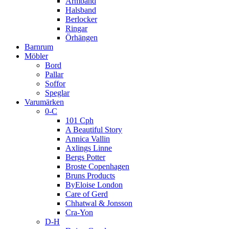
Armband
Halsband
Berlocker
Ringar
Örhängen
Barnrum
Möbler
Bord
Pallar
Soffor
Speglar
Varumärken
0-C
101 Cph
A Beautiful Story
Annica Vallin
Axlings Linne
Bergs Potter
Broste Copenhagen
Bruns Products
ByEloise London
Care of Gerd
Chhatwal & Jonsson
Cra-Yon
D-H