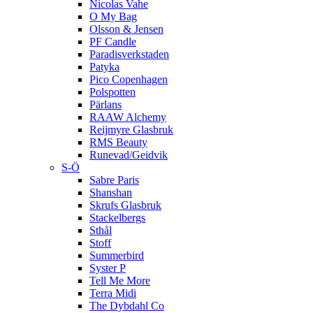
Nicolas Vahe
O My Bag
Olsson & Jensen
PF Candle
Paradisverkstaden
Patyka
Pico Copenhagen
Polspotten
Pärlans
RAAW Alchemy
Reijmyre Glasbruk
RMS Beauty
Runevad/Geidvik
S-Ö
Sabre Paris
Shanshan
Skrufs Glasbruk
Stackelbergs
Sthål
Stoff
Summerbird
Syster P
Tell Me More
Terra Midi
The Dybdahl Co