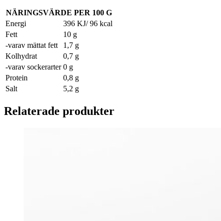
NÄRINGSVÄRDE PER 100 G
Energi
396 KJ/ 96 kcal
Fett
10 g
-varav mättat fett
1,7 g
Kolhydrat
0,7 g
-varav sockerarter
0 g
Protein
0,8 g
Salt
5,2 g
Relaterade produkter