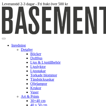
Leveranstid 2-3 dagar - Fri frakt över 500 kr
Inredning
Detaljer
Böcker
Doftljus
Ljus & Ljustillbehör
Ljuslyktor
Ljusstakar
Torkade blommor
Tändsticksaskar
Oljelampor
Krukor
Vaser
Art & Prints
30×40 cm
40 x 50 cm