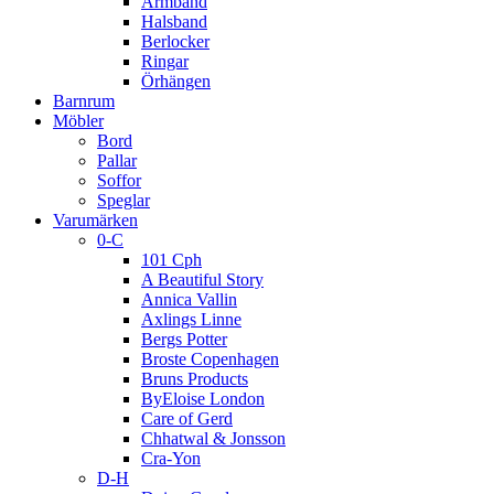
Armband
Halsband
Berlocker
Ringar
Örhängen
Barnrum
Möbler
Bord
Pallar
Soffor
Speglar
Varumärken
0-C
101 Cph
A Beautiful Story
Annica Vallin
Axlings Linne
Bergs Potter
Broste Copenhagen
Bruns Products
ByEloise London
Care of Gerd
Chhatwal & Jonsson
Cra-Yon
D-H