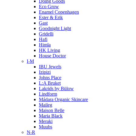
Doing Goods
Eco Grow
Enamel Copenhagen
Ester & Erik
Gast
Goodnight Light
Gridelli
Hafi
Himla
HK Living
House Doctor
I-M
IBU Jewels
Izipizi
Johns Place
L:A Bruket
Lakrids by Bülow
Lindform
Mádara Organic Skincare
Maileg
Maison Belle
Maria Black
Meraki
Muubs
N-R