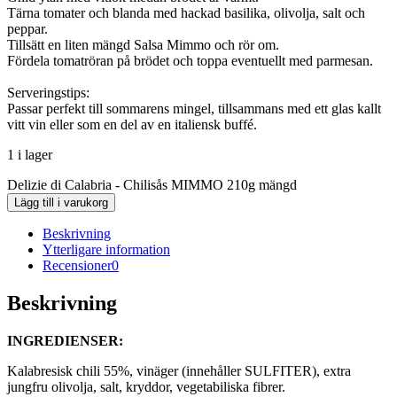
Tärna tomater och blanda med hackad basilika, olivolja, salt och
peppar.
Tillsätt en liten mängd Salsa Mimmo och rör om.
Fördela tomatröran på brödet och toppa eventuellt med parmesan.
Serveringstips:
Passar perfekt till sommarens mingel, tillsammans med ett glas kallt
vitt vin eller som en del av en italiensk buffé.
1 i lager
Delizie di Calabria - Chilisås MIMMO 210g mängd
Lägg till i varukorg
Beskrivning
Ytterligare information
Recensioner
0
Beskrivning
INGREDIENSER:
Kalabresisk chili 55%, vinäger (innehåller SULFITER), extra
jungfru olivolja, salt, kryddor, vegetabiliska fibrer.