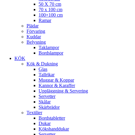
50 X 70 cm
70 x 100 cm
100×100 cm
Ramar
Plädar
Förvaring
Kuddar
Belysning
Taklampor
Bordslampor
KÖK
Kök & Dukning
Glas
Tallrikar
Muggar & Koppar
Kannor & Karaffer
Uppläggning & Servering
Servetter
Skålar
Skärbrädor
Textilier
Bordstabletter
Dukar
Kökshanddukar
Servetter