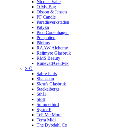
Nicolas Vahe
O My Bag
Olsson & Jensen
PF Candle
Paradisverkstaden
Patyka
Pico Copenhagen
Polspotten
Pärlans
RAAW Alchemy
Reijmyre Glasbruk
RMS Beauty
Runevad/Geidvik
S-Ö
Sabre Paris
Shanshan
Skrufs Glasbruk
Stackelbergs
Sthål
Stoff
Summerbird
Syster P
Tell Me More
Terra Midi
The Dybdahl Co