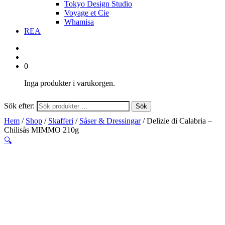
Tokyo Design Studio
Voyage et Cie
Whamisa
REA
0
Inga produkter i varukorgen.
Sök efter:
Sök
Hem
/
Shop
/
Skafferi
/
Såser & Dressingar
/ Delizie di Calabria –
Chilisås MIMMO 210g
🔍