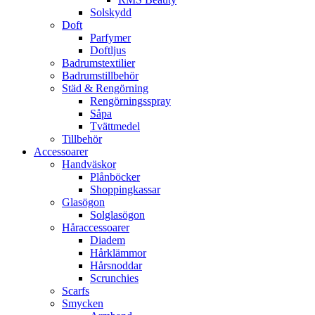
Solskydd
Doft
Parfymer
Doftljus
Badrumstextilier
Badrumstillbehör
Städ & Rengörning
Rengörningsspray
Såpa
Tvättmedel
Tillbehör
Accessoarer
Handväskor
Plånböcker
Shoppingkassar
Glasögon
Solglasögon
Håraccessoarer
Diadem
Hårklämmor
Hårsnoddar
Scrunchies
Scarfs
Smycken