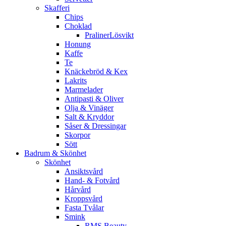
Skafferi
Chips
Choklad
PralinerLösvikt
Honung
Kaffe
Te
Knäckebröd & Kex
Lakrits
Marmelader
Antipasti & Oliver
Olja & Vinäger
Salt & Kryddor
Såser & Dressingar
Skorpor
Sött
Badrum & Skönhet
Skönhet
Ansiktsvård
Hand- & Fotvård
Hårvård
Kroppsvård
Fasta Tvålar
Smink
RMS Beauty