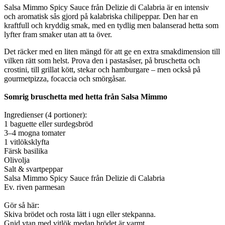
Salsa Mimmo Spicy Sauce från Delizie di Calabria är en intensiv
och aromatisk sås gjord på kalabriska chilipeppar. Den har en
kraftfull och kryddig smak, med en tydlig men balanserad hetta som
lyfter fram smaker utan att ta över.
Det räcker med en liten mängd för att ge en extra smakdimension till
vilken rätt som helst. Prova den i pastasåser, på bruschetta och
crostini, till grillat kött, stekar och hamburgare – men också på
gourmetpizza, focaccia och smörgåsar.
Somrig bruschetta med hetta från Salsa Mimmo
Ingredienser (4 portioner):
1 baguette eller surdegsbröd
3–4 mogna tomater
1 vitlöksklyfta
Färsk basilika
Olivolja
Salt & svartpeppar
Salsa Mimmo Spicy Sauce från Delizie di Calabria
Ev. riven parmesan
Gör så här:
Skiva brödet och rosta lätt i ugn eller stekpanna.
Gnid ytan med vitlök medan brödet är varmt.