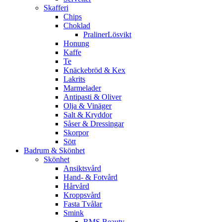
Skafferi
Chips
Choklad
PralinerLösvikt
Honung
Kaffe
Te
Knäckebröd & Kex
Lakrits
Marmelader
Antipasti & Oliver
Olja & Vinäger
Salt & Kryddor
Såser & Dressingar
Skorpor
Sött
Badrum & Skönhet
Skönhet
Ansiktsvård
Hand- & Fotvård
Hårvård
Kroppsvård
Fasta Tvålar
Smink
RMS Beauty