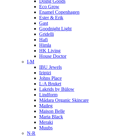
Doing Goods
Eco Grow
Enamel Copenhagen
Ester & Erik
Gast
Goodnight Light
Gridelli
Hafi
Himla
HK Living
House Doctor
I-M
IBU Jewels
Izipizi
Johns Place
L:A Bruket
Lakrids by Bülow
Lindform
Mádara Organic Skincare
Maileg
Maison Belle
Maria Black
Meraki
Muubs
N-R