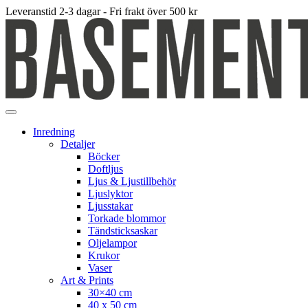
Leveranstid 2-3 dagar - Fri frakt över 500 kr
Inredning
Detaljer
Böcker
Doftljus
Ljus & Ljustillbehör
Ljuslyktor
Ljusstakar
Torkade blommor
Tändsticksaskar
Oljelampor
Krukor
Vaser
Art & Prints
30×40 cm
40 x 50 cm