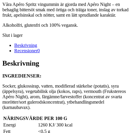
Våra Apéro Spritz vingummin är gjorda med Apéro Night – en
behaglig bittersöt smak med örtiga och träiga toner, inslag av torkad
frukt, apelsinskal och nötter, samt en lätt sprudlande karaktär.
Alkoholfri, glutenfri och 100% vegansk.
Slut i lager
Beskrivning
Recensioner
0
Beskrivning
INGREDIENSER:
Socker, glukossirap, vatten, modifierad stärkelse (potatis), syra
(äppelsyra), vegetabilisk olja (kokos, raps), vermouth (Frukstereos
Apéro Night), arom, färgämne/farvestoffer (koncentrat av svarta
morötter/sort gulerodskoncentrat), ytbehandlingsmedel
(karnaubavax).
NÄRINGSVÄRDE PER 100 G
Energi
1260 KJ/ 300 kcal
Fett
<0,5 g