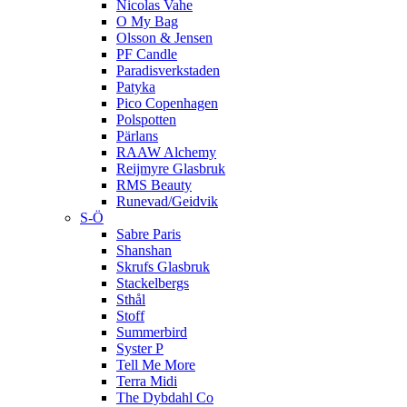
Nicolas Vahe
O My Bag
Olsson & Jensen
PF Candle
Paradisverkstaden
Patyka
Pico Copenhagen
Polspotten
Pärlans
RAAW Alchemy
Reijmyre Glasbruk
RMS Beauty
Runevad/Geidvik
S-Ö
Sabre Paris
Shanshan
Skrufs Glasbruk
Stackelbergs
Sthål
Stoff
Summerbird
Syster P
Tell Me More
Terra Midi
The Dybdahl Co