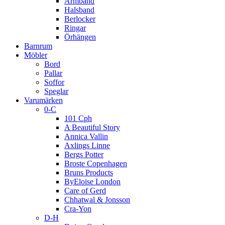
Armband
Halsband
Berlocker
Ringar
Örhängen
Barnrum
Möbler
Bord
Pallar
Soffor
Speglar
Varumärken
0-C
101 Cph
A Beautiful Story
Annica Vallin
Axlings Linne
Bergs Potter
Broste Copenhagen
Bruns Products
ByEloise London
Care of Gerd
Chhatwal & Jonsson
Cra-Yon
D-H