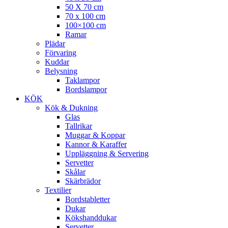
50 X 70 cm
70 x 100 cm
100×100 cm
Ramar
Plädar
Förvaring
Kuddar
Belysning
Taklampor
Bordslampor
KÖK
Kök & Dukning
Glas
Tallrikar
Muggar & Koppar
Kannor & Karaffer
Uppläggning & Servering
Servetter
Skålar
Skärbrädor
Textilier
Bordstabletter
Dukar
Kökshanddukar
Servetter