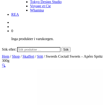
Tokyo Design Studio
Voyage et Cie
Whamisa
REA
0
Inga produkter i varukorgen.
Sök efter:
Sök
Hem
/
Shop
/
Skafferi
/
Sött
/ Sweeds Coctail Sweets – Apéro Spritz
300g
🔍