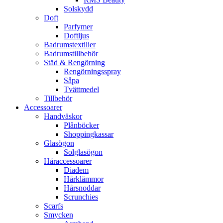
Solskydd
Doft
Parfymer
Doftljus
Badrumstextilier
Badrumstillbehör
Städ & Rengörning
Rengörningsspray
Såpa
Tvättmedel
Tillbehör
Accessoarer
Handväskor
Plånböcker
Shoppingkassar
Glasögon
Solglasögon
Håraccessoarer
Diadem
Hårklämmor
Hårsnoddar
Scrunchies
Scarfs
Smycken