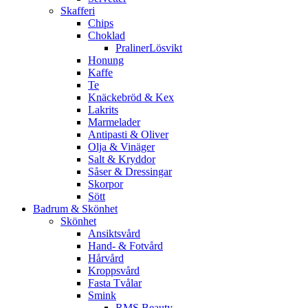
Skafferi
Chips
Choklad
PralinerLösvikt
Honung
Kaffe
Te
Knäckebröd & Kex
Lakrits
Marmelader
Antipasti & Oliver
Olja & Vinäger
Salt & Kryddor
Såser & Dressingar
Skorpor
Sött
Badrum & Skönhet
Skönhet
Ansiktsvård
Hand- & Fotvård
Hårvård
Kroppsvård
Fasta Tvålar
Smink
RMS Beauty