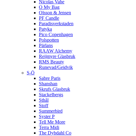
Nicolas Vahe
O My Bag
Olsson & Jensen
PF Candle
Paradisverkstaden
Patyka
Pico Copenhagen
Polspotten
Pärlans
RAAW Alchemy
Reijmyre Glasbruk
RMS Beauty
Runevad/Geidvik
S-Ö
Sabre Paris
Shanshan
Skrufs Glasbruk
Stackelbergs
Sthål
Stoff
Summerbird
Syster P
Tell Me More
Terra Midi
The Dybdahl Co