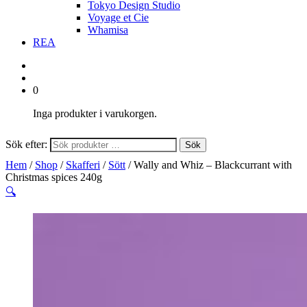
Tokyo Design Studio
Voyage et Cie
Whamisa
REA
0
Inga produkter i varukorgen.
Sök efter:
Sök
Hem
/
Shop
/
Skafferi
/
Sött
/ Wally and Whiz – Blackcurrant with
Christmas spices 240g
🔍