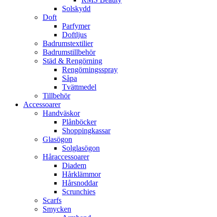
Solskydd
Doft
Parfymer
Doftljus
Badrumstextilier
Badrumstillbehör
Städ & Rengörning
Rengörningsspray
Såpa
Tvättmedel
Tillbehör
Accessoarer
Handväskor
Plånböcker
Shoppingkassar
Glasögon
Solglasögon
Håraccessoarer
Diadem
Hårklämmor
Hårsnoddar
Scrunchies
Scarfs
Smycken