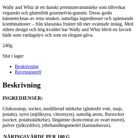
Wally and Whiz är ett danskt premiumvarumärke som tillverkar
veganskt och glutenfritt gourmetvin-gummi. Deras godis
kännetecknas av rena smaker, naturliga ingredienser och spännande
kombinationer – från klassiska frukter till mer oväntade inslag. Med
stilren design och hög kvalitet har Wally and Whiz blivit en favorit
både som vardagslyx och som en elegant gåva.
240g
Slut i lager
Beskrivning
Recensioner
0
Beskrivning
INGREDIENSER:
Glukossirap, socker, modifierad stärkelse (glutenfri vete, majs,
potatis), syror (mjölksyra, citronsyra), naturlig arom, florsocker
(socker, potatisstärkelse), färgämne (koncentrat av svart morot),
pulver (julkryddor), ytbehandlingsmedel (karnaubavax).
NÄRINGSVÄRDE PER 100 G