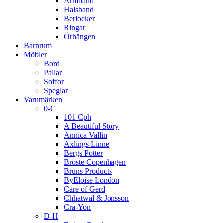
Armband
Halsband
Berlocker
Ringar
Örhängen
Barnrum
Möbler
Bord
Pallar
Soffor
Speglar
Varumärken
0-C
101 Cph
A Beautiful Story
Annica Vallin
Axlings Linne
Bergs Potter
Broste Copenhagen
Bruns Products
ByEloise London
Care of Gerd
Chhatwal & Jonsson
Cra-Yon
D-H