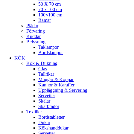
50 X 70 cm
70 x 100 cm
100×100 cm
Ramar
Plädar
Förvaring
Kuddar
Belysning
Taklampor
Bordslampor
KÖK
Kök & Dukning
Glas
Tallrikar
Muggar & Koppar
Kannor & Karaffer
Uppläggning & Servering
Servetter
Skålar
Skärbrädor
Textilier
Bordstabletter
Dukar
Kökshanddukar
Servetter