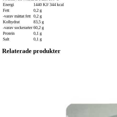
Energi
1440 KJ/ 344 kcal
Fett
0,2 g
-varav mättat fett
0,2 g
Kolhydrat
83,5 g
-varav sockerarter
60,2 g
Protein
0,1 g
Salt
0,1 g
Relaterade produkter