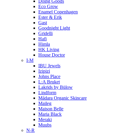
Doing Goods
Eco Grow
Enamel Copenhagen
Ester & Erik
Gast
Goodnight Light
Gridelli
Hafi
Himla
HK Living
House Doctor
I-M
IBU Jewels
Izipizi
Johns Place
L:A Bruket
Lakrids by Bülow
Lindform
Mádara Organic Skincare
Maileg
Maison Belle
Maria Black
Meraki
Muubs
N-R