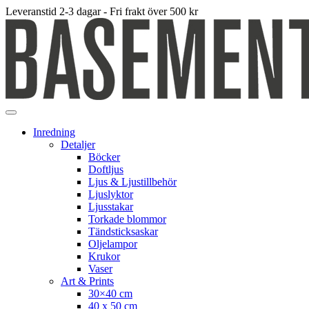
Leveranstid 2-3 dagar - Fri frakt över 500 kr
Inredning
Detaljer
Böcker
Doftljus
Ljus & Ljustillbehör
Ljuslyktor
Ljusstakar
Torkade blommor
Tändsticksaskar
Oljelampor
Krukor
Vaser
Art & Prints
30×40 cm
40 x 50 cm