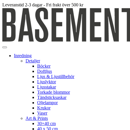
Leveranstid 2-3 dagar - Fri frakt över 500 kr
Inredning
Detaljer
Böcker
Doftljus
Ljus & Ljustillbehör
Ljuslyktor
Ljusstakar
Torkade blommor
Tändsticksaskar
Oljelampor
Krukor
Vaser
Art & Prints
30×40 cm
40 x 50 cm