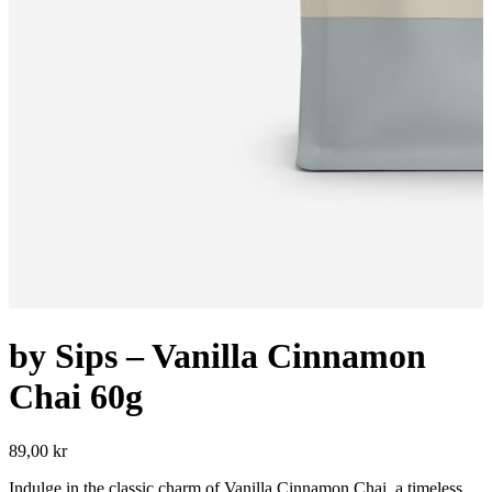
by Sips – Vanilla Cinnamon
Chai 60g
89,00
kr
Indulge in the classic charm of Vanilla Cinnamon Chai, a timeless