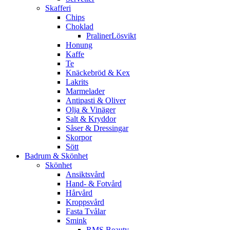
Skafferi
Chips
Choklad
PralinerLösvikt
Honung
Kaffe
Te
Knäckebröd & Kex
Lakrits
Marmelader
Antipasti & Oliver
Olja & Vinäger
Salt & Kryddor
Såser & Dressingar
Skorpor
Sött
Badrum & Skönhet
Skönhet
Ansiktsvård
Hand- & Fotvård
Hårvård
Kroppsvård
Fasta Tvålar
Smink
RMS Beauty