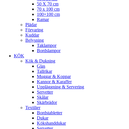
50 X 70 cm
70 x 100 cm
100×100 cm
Ramar
Plädar
Förvaring
Kuddar
Belysning
Taklampor
Bordslampor
KÖK
Kök & Dukning
Glas
Tallrikar
Muggar & Koppar
Kannor & Karaffer
Uppläggning & Servering
Servetter
Skålar
Skärbrädor
Textilier
Bordstabletter
Dukar
Kökshanddukar
Servetter