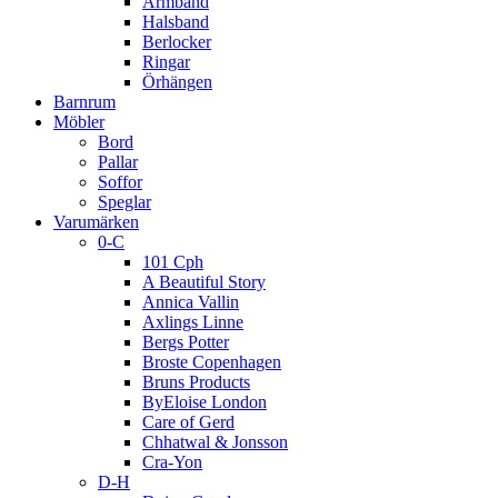
Armband
Halsband
Berlocker
Ringar
Örhängen
Barnrum
Möbler
Bord
Pallar
Soffor
Speglar
Varumärken
0-C
101 Cph
A Beautiful Story
Annica Vallin
Axlings Linne
Bergs Potter
Broste Copenhagen
Bruns Products
ByEloise London
Care of Gerd
Chhatwal & Jonsson
Cra-Yon
D-H