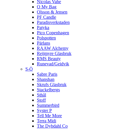
Nicolas Vahe
O My Bag
Olsson & Jensen
PF Candle
Paradisverkstaden
Patyka
Pico Copenhagen
Polspotten
Pärlans
RAAW Alchemy
Reijmyre Glasbruk
RMS Beauty
Runevad/Geidvik
S-Ö
Sabre Paris
Shanshan
Skrufs Glasbruk
Stackelbergs
Sthål
Stoff
Summerbird
Syster P
Tell Me More
Terra Midi
The Dybdahl Co