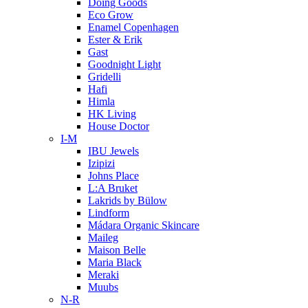
Doing Goods
Eco Grow
Enamel Copenhagen
Ester & Erik
Gast
Goodnight Light
Gridelli
Hafi
Himla
HK Living
House Doctor
I-M
IBU Jewels
Izipizi
Johns Place
L:A Bruket
Lakrids by Bülow
Lindform
Mádara Organic Skincare
Maileg
Maison Belle
Maria Black
Meraki
Muubs
N-R