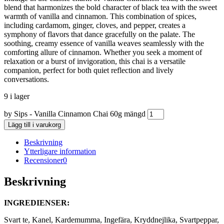
blend that harmonizes the bold character of black tea with the sweet
warmth of vanilla and cinnamon. This combination of spices,
including cardamom, ginger, cloves, and pepper, creates a
symphony of flavors that dance gracefully on the palate. The
soothing, creamy essence of vanilla weaves seamlessly with the
comforting allure of cinnamon. Whether you seek a moment of
relaxation or a burst of invigoration, this chai is a versatile
companion, perfect for both quiet reflection and lively
conversations.
9 i lager
by Sips - Vanilla Cinnamon Chai 60g mängd
Lägg till i varukorg
Beskrivning
Ytterligare information
Recensioner
0
Beskrivning
INGREDIENSER:
Svart te, Kanel, Kardemumma, Ingefära, Kryddnejlika, Svartpeppar,