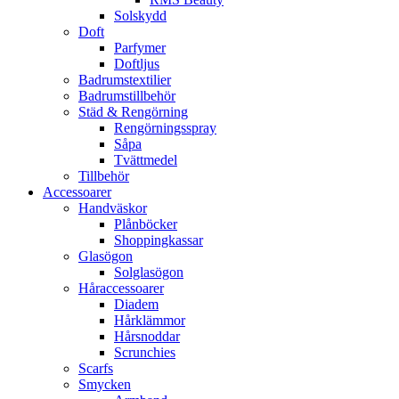
Solskydd
Doft
Parfymer
Doftljus
Badrumstextilier
Badrumstillbehör
Städ & Rengörning
Rengörningsspray
Såpa
Tvättmedel
Tillbehör
Accessoarer
Handväskor
Plånböcker
Shoppingkassar
Glasögon
Solglasögon
Håraccessoarer
Diadem
Hårklämmor
Hårsnoddar
Scrunchies
Scarfs
Smycken