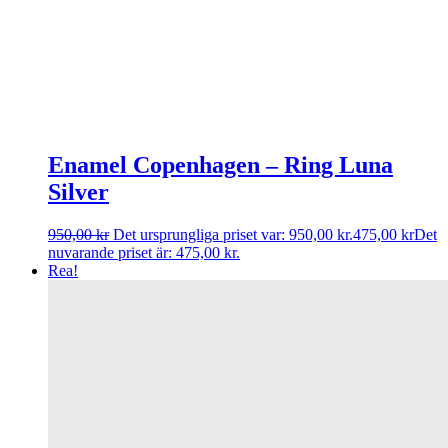
Enamel Copenhagen – Ring Luna
Silver
950,00
kr
Det ursprungliga priset var: 950,00 kr.
475,00
kr
Det
nuvarande priset är: 475,00 kr.
Rea!