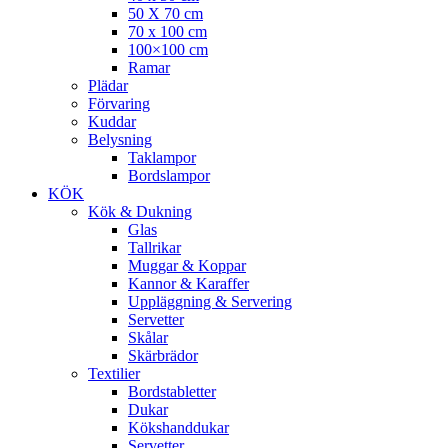
50 X 70 cm
70 x 100 cm
100×100 cm
Ramar
Plädar
Förvaring
Kuddar
Belysning
Taklampor
Bordslampor
KÖK
Kök & Dukning
Glas
Tallrikar
Muggar & Koppar
Kannor & Karaffer
Uppläggning & Servering
Servetter
Skålar
Skärbrädor
Textilier
Bordstabletter
Dukar
Kökshanddukar
Servetter