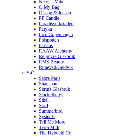
Nicolas Vahe
O My Bag
Olsson & Jensen
PF Candle
Paradisverkstaden
Patyka
Pico Copenhagen
Polspotten
Pärlans
RAAW Alchemy
Reijmyre Glasbruk
RMS Beauty
Runevad/Geidvik
S-Ö
Sabre Paris
Shanshan
Skrufs Glasbruk
Stackelbergs
Sthål
Stoff
Summerbird
Syster P
Tell Me More
Terra Midi
The Dybdahl Co