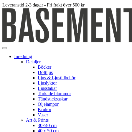
Leveranstid 2-3 dagar - Fri frakt över 500 kr
Inredning
Detaljer
Böcker
Doftljus
Ljus & Ljustillbehör
Ljuslyktor
Ljusstakar
Torkade blommor
Tändsticksaskar
Oljelampor
Krukor
Vaser
Art & Prints
30×40 cm
40 x 50 cm