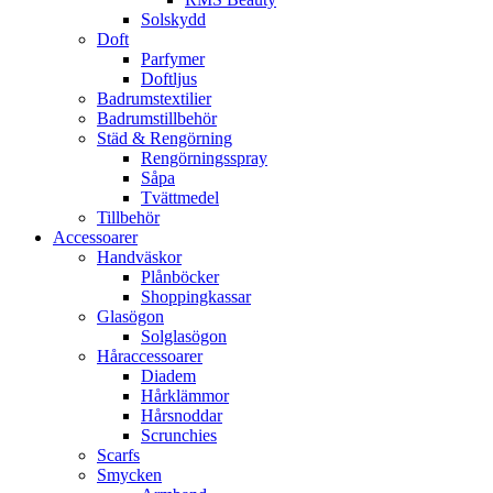
Solskydd
Doft
Parfymer
Doftljus
Badrumstextilier
Badrumstillbehör
Städ & Rengörning
Rengörningsspray
Såpa
Tvättmedel
Tillbehör
Accessoarer
Handväskor
Plånböcker
Shoppingkassar
Glasögon
Solglasögon
Håraccessoarer
Diadem
Hårklämmor
Hårsnoddar
Scrunchies
Scarfs
Smycken