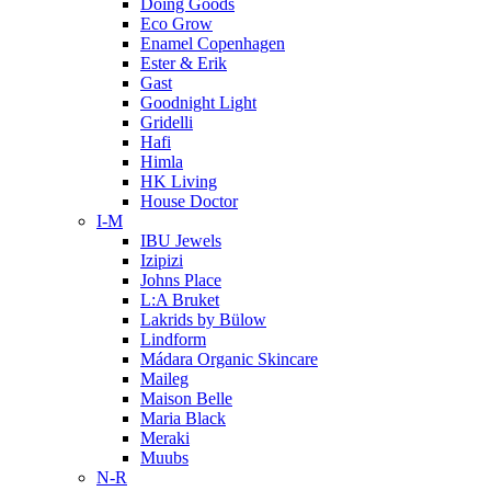
Doing Goods
Eco Grow
Enamel Copenhagen
Ester & Erik
Gast
Goodnight Light
Gridelli
Hafi
Himla
HK Living
House Doctor
I-M
IBU Jewels
Izipizi
Johns Place
L:A Bruket
Lakrids by Bülow
Lindform
Mádara Organic Skincare
Maileg
Maison Belle
Maria Black
Meraki
Muubs
N-R