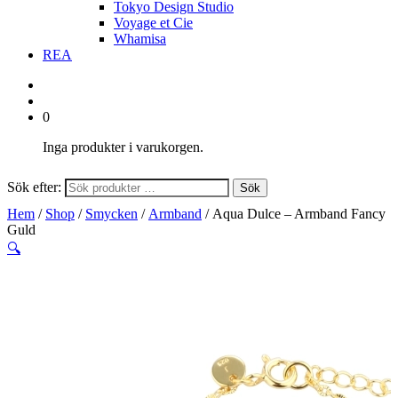
Tokyo Design Studio
Voyage et Cie
Whamisa
REA
0
Inga produkter i varukorgen.
Sök efter:
Sök
Hem
/
Shop
/
Smycken
/
Armband
/ Aqua Dulce – Armband Fancy
Guld
🔍