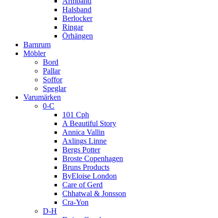
Armband
Halsband
Berlocker
Ringar
Örhängen
Barnrum
Möbler
Bord
Pallar
Soffor
Speglar
Varumärken
0-C
101 Cph
A Beautiful Story
Annica Vallin
Axlings Linne
Bergs Potter
Broste Copenhagen
Bruns Products
ByEloise London
Care of Gerd
Chhatwal & Jonsson
Cra-Yon
D-H