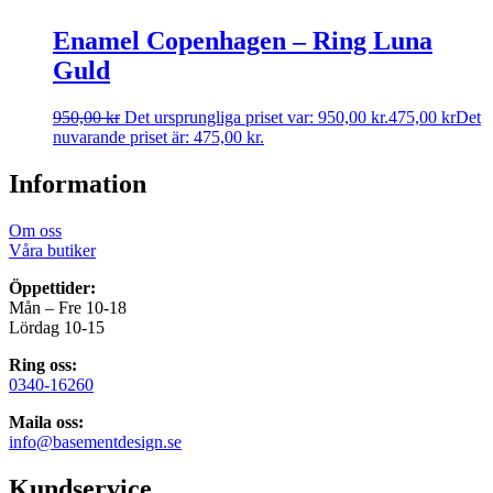
Enamel Copenhagen – Ring Luna
Guld
950,00
kr
Det ursprungliga priset var: 950,00 kr.
475,00
kr
Det
nuvarande priset är: 475,00 kr.
Information
Om oss
Våra butiker
Öppettider:
Mån – Fre 10-18
Lördag 10-15
Ring oss:
0340-16260
Maila oss:
info@basementdesign.se
Kundservice