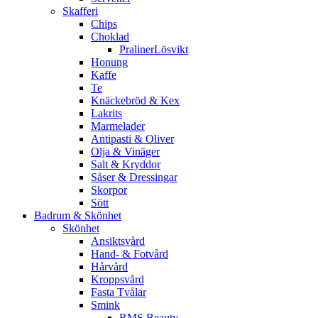
Skafferi
Chips
Choklad
PralinerLösvikt
Honung
Kaffe
Te
Knäckebröd & Kex
Lakrits
Marmelader
Antipasti & Oliver
Olja & Vinäger
Salt & Kryddor
Såser & Dressingar
Skorpor
Sött
Badrum & Skönhet
Skönhet
Ansiktsvård
Hand- & Fotvård
Hårvård
Kroppsvård
Fasta Tvålar
Smink
RMS Beauty