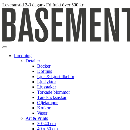
Leveranstid 2-3 dagar - Fri frakt över 500 kr
Inredning
Detaljer
Böcker
Doftljus
Ljus & Ljustillbehör
Ljuslyktor
Ljusstakar
Torkade blommor
Tändsticksaskar
Oljelampor
Krukor
Vaser
Art & Prints
30×40 cm
40 x 50 cm