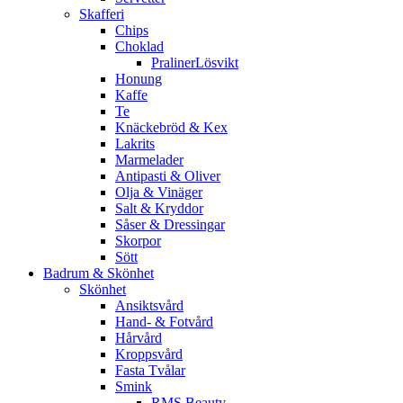
Skafferi
Chips
Choklad
PralinerLösvikt
Honung
Kaffe
Te
Knäckebröd & Kex
Lakrits
Marmelader
Antipasti & Oliver
Olja & Vinäger
Salt & Kryddor
Såser & Dressingar
Skorpor
Sött
Badrum & Skönhet
Skönhet
Ansiktsvård
Hand- & Fotvård
Hårvård
Kroppsvård
Fasta Tvålar
Smink
RMS Beauty