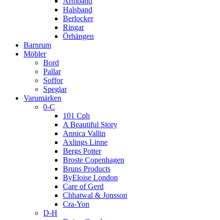
Armband
Halsband
Berlocker
Ringar
Örhängen
Barnrum
Möbler
Bord
Pallar
Soffor
Speglar
Varumärken
0-C
101 Cph
A Beautiful Story
Annica Vallin
Axlings Linne
Bergs Potter
Broste Copenhagen
Bruns Products
ByEloise London
Care of Gerd
Chhatwal & Jonsson
Cra-Yon
D-H