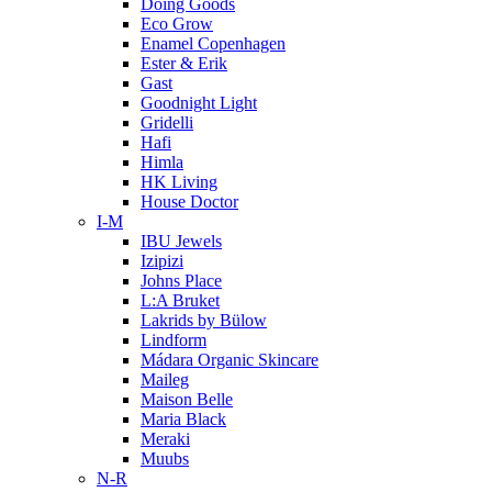
Doing Goods
Eco Grow
Enamel Copenhagen
Ester & Erik
Gast
Goodnight Light
Gridelli
Hafi
Himla
HK Living
House Doctor
I-M
IBU Jewels
Izipizi
Johns Place
L:A Bruket
Lakrids by Bülow
Lindform
Mádara Organic Skincare
Maileg
Maison Belle
Maria Black
Meraki
Muubs
N-R