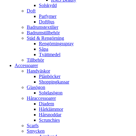
Solskydd
Doft
Parfymer
Doftljus
Badrumstextilier
Badrumstillbehör
Städ & Rengörning
Rengörningsspray
Såpa
Tvättmedel
Tillbehör
Accessoarer
Handväskor
Plånböcker
Shoppingkassar
Glasögon
Solglasögon
Håraccessoarer
Diadem
Hårklämmor
Hårsnoddar
Scrunchies
Scarfs
Smycken