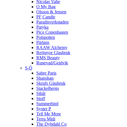
Nicolas Vahe
O My Bag
Olsson & Jensen
PF Candle
Paradisverkstaden
Patyka
Pico Copenhagen
Polspotten
Pärlans
RAAW Alchemy
Reijmyre Glasbruk
RMS Beauty
Runevad/Geidvik
S-Ö
Sabre Paris
Shanshan
Skrufs Glasbruk
Stackelbergs
Sthål
Stoff
Summerbird
Syster P
Tell Me More
Terra Midi
The Dybdahl Co