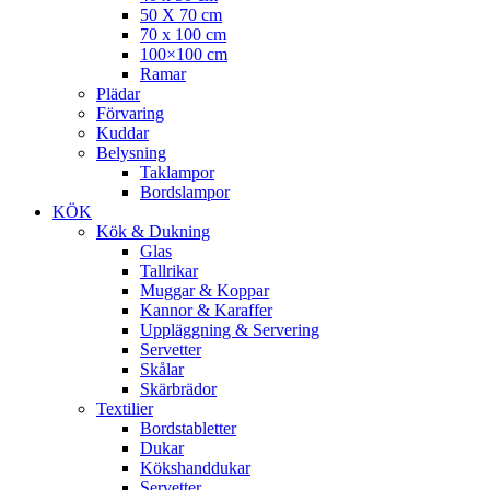
50 X 70 cm
70 x 100 cm
100×100 cm
Ramar
Plädar
Förvaring
Kuddar
Belysning
Taklampor
Bordslampor
KÖK
Kök & Dukning
Glas
Tallrikar
Muggar & Koppar
Kannor & Karaffer
Uppläggning & Servering
Servetter
Skålar
Skärbrädor
Textilier
Bordstabletter
Dukar
Kökshanddukar
Servetter