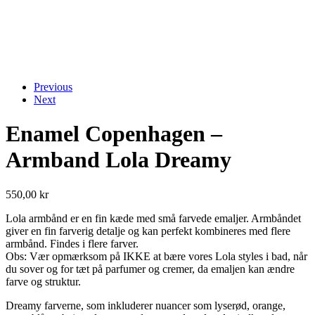
Previous
Next
Enamel Copenhagen –
Armband Lola Dreamy
550,00
kr
Lola armbånd er en fin kæde med små farvede emaljer. Armbåndet
giver en fin farverig detalje og kan perfekt kombineres med flere
armbånd. Findes i flere farver.
Obs: Vær opmærksom på IKKE at bære vores Lola styles i bad, når
du sover og for tæt på parfumer og cremer, da emaljen kan ændre
farve og struktur.
Dreamy farverne, som inkluderer nuancer som lyserød, orange,