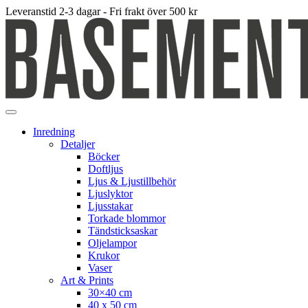
Leveranstid 2-3 dagar - Fri frakt över 500 kr
Inredning
Detaljer
Böcker
Doftljus
Ljus & Ljustillbehör
Ljuslyktor
Ljusstakar
Torkade blommor
Tändsticksaskar
Oljelampor
Krukor
Vaser
Art & Prints
30×40 cm
40 x 50 cm