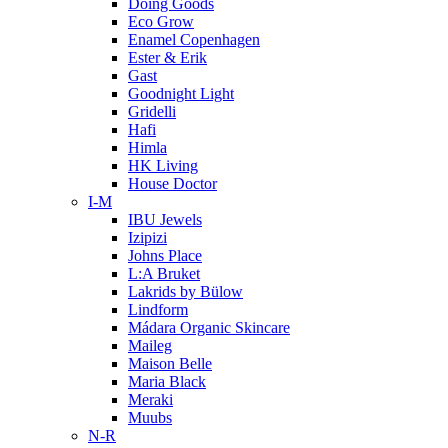
Doing Goods
Eco Grow
Enamel Copenhagen
Ester & Erik
Gast
Goodnight Light
Gridelli
Hafi
Himla
HK Living
House Doctor
I-M
IBU Jewels
Izipizi
Johns Place
L:A Bruket
Lakrids by Bülow
Lindform
Mádara Organic Skincare
Maileg
Maison Belle
Maria Black
Meraki
Muubs
N-R