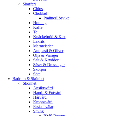
Skafferi
Chips
Choklad
PralinerLösvikt
Honung
Kaffe
Te
Knäckebröd & Kex
Lakrits
Marmelader
Antipasti & Oliver
Olja & Vinäger
Salt & Kryddor
Såser & Dressingar
Skorpor
Sött
Badrum & Skönhet
Skönhet
Ansiktsvård
Hand- & Fotvård
Hårvård
Kroppsvård
Fasta Tvålar
Smink
RMS Beauty