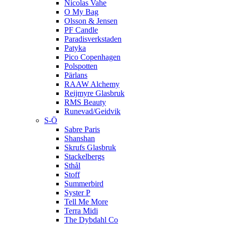
Nicolas Vahe
O My Bag
Olsson & Jensen
PF Candle
Paradisverkstaden
Patyka
Pico Copenhagen
Polspotten
Pärlans
RAAW Alchemy
Reijmyre Glasbruk
RMS Beauty
Runevad/Geidvik
S-Ö
Sabre Paris
Shanshan
Skrufs Glasbruk
Stackelbergs
Sthål
Stoff
Summerbird
Syster P
Tell Me More
Terra Midi
The Dybdahl Co