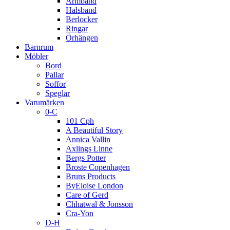
Armband
Halsband
Berlocker
Ringar
Örhängen
Barnrum
Möbler
Bord
Pallar
Soffor
Speglar
Varumärken
0-C
101 Cph
A Beautiful Story
Annica Vallin
Axlings Linne
Bergs Potter
Broste Copenhagen
Bruns Products
ByEloise London
Care of Gerd
Chhatwal & Jonsson
Cra-Yon
D-H