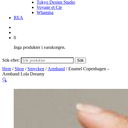
Tokyo Design Studio
Voyage et Cie
Whamisa
REA
0
Inga produkter i varukorgen.
Sök efter:
Sök
Hem
/
Shop
/
Smycken
/
Armband
/ Enamel Copenhagen –
Armband Lola Dreamy
🔍