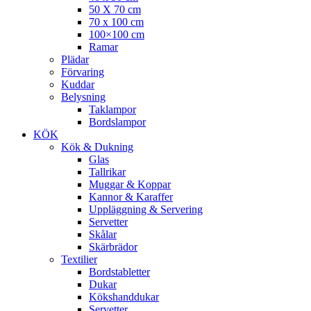
50 X 70 cm
70 x 100 cm
100×100 cm
Ramar
Plädar
Förvaring
Kuddar
Belysning
Taklampor
Bordslampor
KÖK
Kök & Dukning
Glas
Tallrikar
Muggar & Koppar
Kannor & Karaffer
Uppläggning & Servering
Servetter
Skålar
Skärbrädor
Textilier
Bordstabletter
Dukar
Kökshanddukar
Servetter