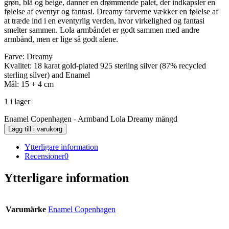
grøn, blå og beige, danner en drømmende palet, der indkapsler en
følelse af eventyr og fantasi. Dreamy farverne vækker en følelse af
at træde ind i en eventyrlig verden, hvor virkelighed og fantasi
smelter sammen. Lola armbåndet er godt sammen med andre
armbånd, men er lige så godt alene.
Farve: Dreamy
Kvalitet: 18 karat gold-plated 925 sterling silver (87% recycled
sterling silver) and Enamel
Mål: 15 + 4 cm
1 i lager
Enamel Copenhagen - Armband Lola Dreamy mängd
Lägg till i varukorg
Ytterligare information
Recensioner
0
Ytterligare information
Varumärke
Enamel Copenhagen