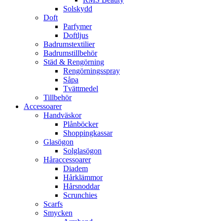
Solskydd
Doft
Parfymer
Doftljus
Badrumstextilier
Badrumstillbehör
Städ & Rengörning
Rengörningsspray
Såpa
Tvättmedel
Tillbehör
Accessoarer
Handväskor
Plånböcker
Shoppingkassar
Glasögon
Solglasögon
Håraccessoarer
Diadem
Hårklämmor
Hårsnoddar
Scrunchies
Scarfs
Smycken