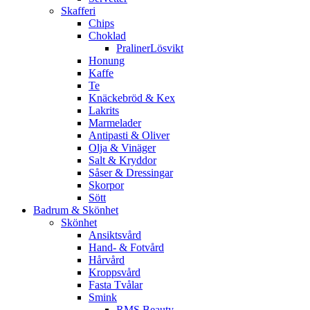
Skafferi
Chips
Choklad
PralinerLösvikt
Honung
Kaffe
Te
Knäckebröd & Kex
Lakrits
Marmelader
Antipasti & Oliver
Olja & Vinäger
Salt & Kryddor
Såser & Dressingar
Skorpor
Sött
Badrum & Skönhet
Skönhet
Ansiktsvård
Hand- & Fotvård
Hårvård
Kroppsvård
Fasta Tvålar
Smink
RMS Beauty