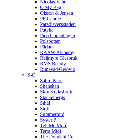
Nicolas Vahe
O My Bag
Olsson & Jensen
PF Candle
Paradisverkstaden
Patyka
Pico Copenhagen
Polspotten
Pärlans
RAAW Alchemy
Reijmyre Glasbruk
RMS Beauty
Runevad/Geidvik
S-Ö
Sabre Paris
Shanshan
Skrufs Glasbruk
Stackelbergs
Sthål
Stoff
Summerbird
Syster P
Tell Me More
Terra Midi
The Dybdahl Co