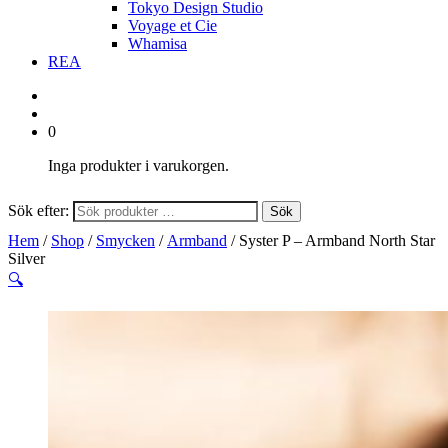
Tokyo Design Studio
Voyage et Cie
Whamisa
REA
0
Inga produkter i varukorgen.
Sök efter:
Sök
Hem
/
Shop
/
Smycken
/
Armband
/ Syster P – Armband North Star
Silver
🔍