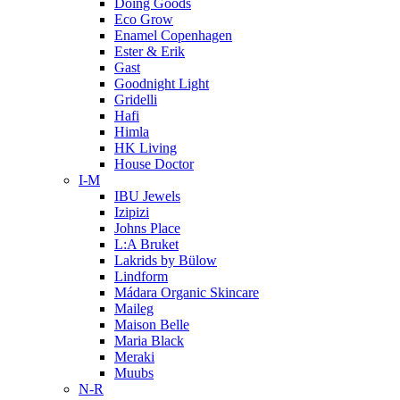
Doing Goods
Eco Grow
Enamel Copenhagen
Ester & Erik
Gast
Goodnight Light
Gridelli
Hafi
Himla
HK Living
House Doctor
I-M
IBU Jewels
Izipizi
Johns Place
L:A Bruket
Lakrids by Bülow
Lindform
Mádara Organic Skincare
Maileg
Maison Belle
Maria Black
Meraki
Muubs
N-R