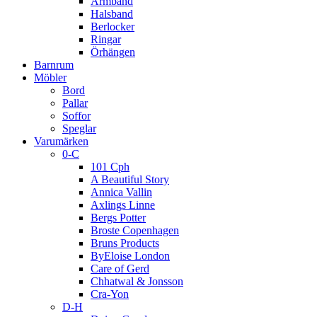
Armband
Halsband
Berlocker
Ringar
Örhängen
Barnrum
Möbler
Bord
Pallar
Soffor
Speglar
Varumärken
0-C
101 Cph
A Beautiful Story
Annica Vallin
Axlings Linne
Bergs Potter
Broste Copenhagen
Bruns Products
ByEloise London
Care of Gerd
Chhatwal & Jonsson
Cra-Yon
D-H