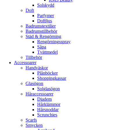
Solskydd
Doft
Parfymer
Doftljus
Badrumstextilier
Badrumstillbehör
Städ & Rengörning
Rengörningsspray
Såpa
Tvättmedel
Tillbehör
Accessoarer
Handväskor
Plånböcker
Shoppingkassar
Glasögon
Solglasögon
Håraccessoarer
Diadem
Hårklämmor
Hårsnoddar
Scrunchies
Scarfs
Smycken