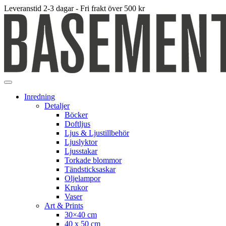
Leveranstid 2-3 dagar - Fri frakt över 500 kr
Inredning
Detaljer
Böcker
Doftljus
Ljus & Ljustillbehör
Ljuslyktor
Ljusstakar
Torkade blommor
Tändsticksaskar
Oljelampor
Krukor
Vaser
Art & Prints
30×40 cm
40 x 50 cm