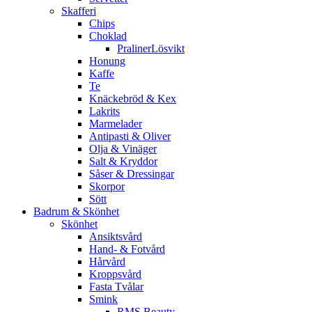
Skafferi
Chips
Choklad
PralinerLösvikt
Honung
Kaffe
Te
Knäckebröd & Kex
Lakrits
Marmelader
Antipasti & Oliver
Olja & Vinäger
Salt & Kryddor
Såser & Dressingar
Skorpor
Sött
Badrum & Skönhet
Skönhet
Ansiktsvård
Hand- & Fotvård
Hårvård
Kroppsvård
Fasta Tvålar
Smink
RMS Beauty