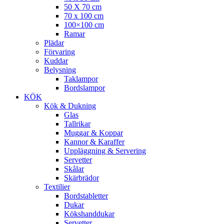
50 X 70 cm
70 x 100 cm
100×100 cm
Ramar
Plädar
Förvaring
Kuddar
Belysning
Taklampor
Bordslampor
KÖK
Kök & Dukning
Glas
Tallrikar
Muggar & Koppar
Kannor & Karaffer
Uppläggning & Servering
Servetter
Skålar
Skärbrädor
Textilier
Bordstabletter
Dukar
Kökshanddukar
Servetter