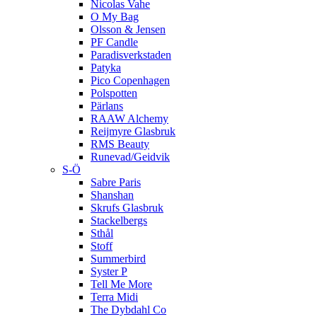
Nicolas Vahe
O My Bag
Olsson & Jensen
PF Candle
Paradisverkstaden
Patyka
Pico Copenhagen
Polspotten
Pärlans
RAAW Alchemy
Reijmyre Glasbruk
RMS Beauty
Runevad/Geidvik
S-Ö
Sabre Paris
Shanshan
Skrufs Glasbruk
Stackelbergs
Sthål
Stoff
Summerbird
Syster P
Tell Me More
Terra Midi
The Dybdahl Co