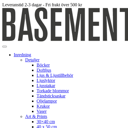
Leveranstid 2-3 dagar - Fri frakt över 500 kr
Inredning
Detaljer
Böcker
Doftljus
Ljus & Ljustillbehör
Ljuslyktor
Ljusstakar
Torkade blommor
Tändsticksaskar
Oljelampor
Krukor
Vaser
Art & Prints
30×40 cm
40 x 50 cm