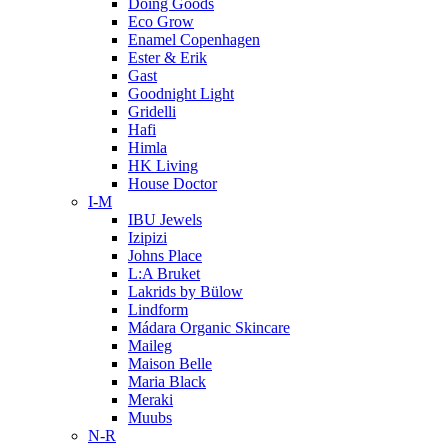
Doing Goods
Eco Grow
Enamel Copenhagen
Ester & Erik
Gast
Goodnight Light
Gridelli
Hafi
Himla
HK Living
House Doctor
I-M
IBU Jewels
Izipizi
Johns Place
L:A Bruket
Lakrids by Bülow
Lindform
Mádara Organic Skincare
Maileg
Maison Belle
Maria Black
Meraki
Muubs
N-R