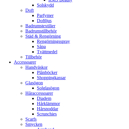
Solskydd
Doft
Parfymer
Doftljus
Badrumstextilier
Badrumstillbehör
Städ & Rengörning
Rengörningsspray
Såpa
Tvättmedel
Tillbehör
Accessoarer
Handväskor
Plånböcker
Shoppingkassar
Glasögon
Solglasögon
Håraccessoarer
Diadem
Hårklämmor
Hårsnoddar
Scrunchies
Scarfs
Smycken