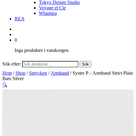
Tokyo Design Studio
Voyage et Cie
Whamisa
REA
0
Inga produkter i varukorgen.
Sök efter:
Sök
Hem
/
Shop
/
Smycken
/
Armband
/ Syster P – Armband Strict Plain
Bars Silver
🔍