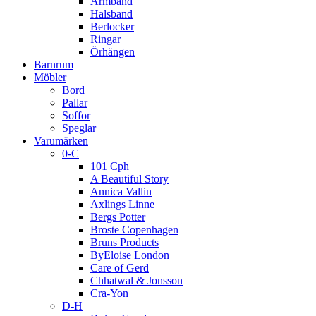
Armband
Halsband
Berlocker
Ringar
Örhängen
Barnrum
Möbler
Bord
Pallar
Soffor
Speglar
Varumärken
0-C
101 Cph
A Beautiful Story
Annica Vallin
Axlings Linne
Bergs Potter
Broste Copenhagen
Bruns Products
ByEloise London
Care of Gerd
Chhatwal & Jonsson
Cra-Yon
D-H