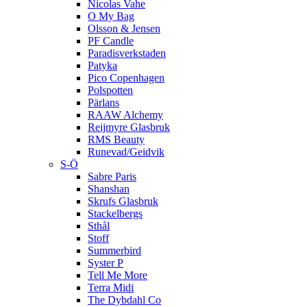
Nicolas Vahe
O My Bag
Olsson & Jensen
PF Candle
Paradisverkstaden
Patyka
Pico Copenhagen
Polspotten
Pärlans
RAAW Alchemy
Reijmyre Glasbruk
RMS Beauty
Runevad/Geidvik
S-Ö
Sabre Paris
Shanshan
Skrufs Glasbruk
Stackelbergs
Sthål
Stoff
Summerbird
Syster P
Tell Me More
Terra Midi
The Dybdahl Co