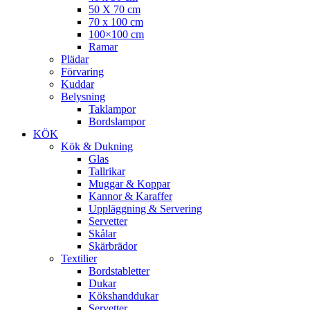
50 X 70 cm
70 x 100 cm
100×100 cm
Ramar
Plädar
Förvaring
Kuddar
Belysning
Taklampor
Bordslampor
KÖK
Kök & Dukning
Glas
Tallrikar
Muggar & Koppar
Kannor & Karaffer
Uppläggning & Servering
Servetter
Skålar
Skärbrädor
Textilier
Bordstabletter
Dukar
Kökshanddukar
Servetter