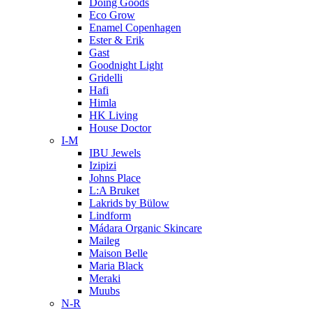
Doing Goods
Eco Grow
Enamel Copenhagen
Ester & Erik
Gast
Goodnight Light
Gridelli
Hafi
Himla
HK Living
House Doctor
I-M
IBU Jewels
Izipizi
Johns Place
L:A Bruket
Lakrids by Bülow
Lindform
Mádara Organic Skincare
Maileg
Maison Belle
Maria Black
Meraki
Muubs
N-R