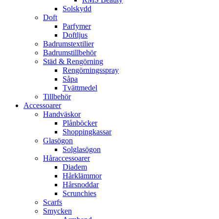
Solskydd
Doft
Parfymer
Doftljus
Badrumstextilier
Badrumstillbehör
Städ & Rengörning
Rengörningsspray
Såpa
Tvättmedel
Tillbehör
Accessoarer
Handväskor
Plånböcker
Shoppingkassar
Glasögon
Solglasögon
Håraccessoarer
Diadem
Hårklämmor
Hårsnoddar
Scrunchies
Scarfs
Smycken