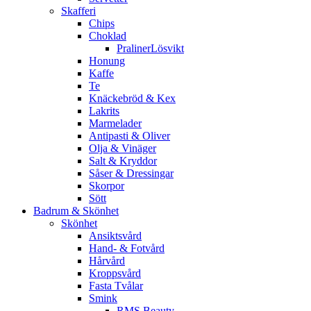
Skafferi
Chips
Choklad
PralinerLösvikt
Honung
Kaffe
Te
Knäckebröd & Kex
Lakrits
Marmelader
Antipasti & Oliver
Olja & Vinäger
Salt & Kryddor
Såser & Dressingar
Skorpor
Sött
Badrum & Skönhet
Skönhet
Ansiktsvård
Hand- & Fotvård
Hårvård
Kroppsvård
Fasta Tvålar
Smink
RMS Beauty