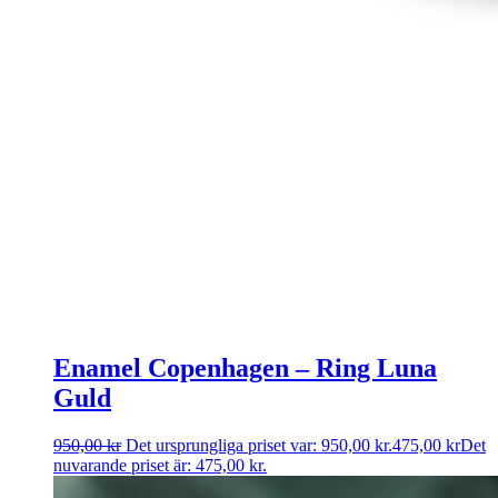
Enamel Copenhagen – Ring Luna
Guld
950,00
kr
Det ursprungliga priset var: 950,00 kr.
475,00
kr
Det
nuvarande priset är: 475,00 kr.