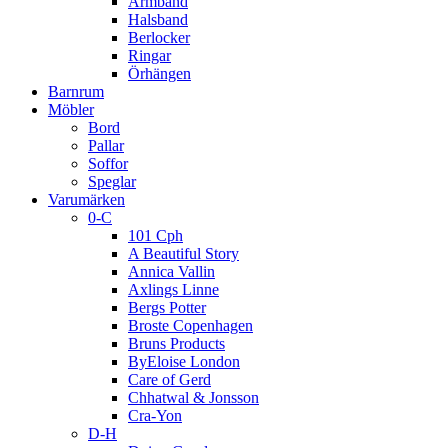
Armband
Halsband
Berlocker
Ringar
Örhängen
Barnrum
Möbler
Bord
Pallar
Soffor
Speglar
Varumärken
0-C
101 Cph
A Beautiful Story
Annica Vallin
Axlings Linne
Bergs Potter
Broste Copenhagen
Bruns Products
ByEloise London
Care of Gerd
Chhatwal & Jonsson
Cra-Yon
D-H