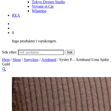
Tokyo Design Studio
Voyage et Cie
Whamisa
REA
0
Inga produkter i varukorgen.
Sök efter:
Sök
Hem
/
Shop
/
Smycken
/
Armband
/ Syster P – Armband Uma Spike
Guld
🔍