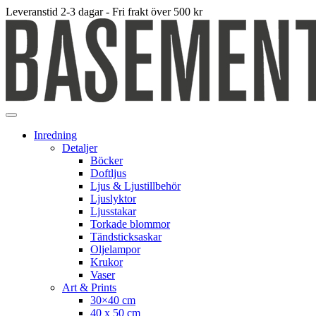
Leveranstid 2-3 dagar - Fri frakt över 500 kr
Inredning
Detaljer
Böcker
Doftljus
Ljus & Ljustillbehör
Ljuslyktor
Ljusstakar
Torkade blommor
Tändsticksaskar
Oljelampor
Krukor
Vaser
Art & Prints
30×40 cm
40 x 50 cm