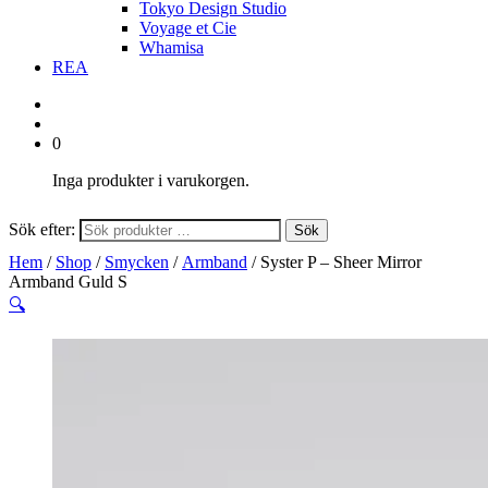
Tokyo Design Studio
Voyage et Cie
Whamisa
REA
0
Inga produkter i varukorgen.
Sök efter:
Sök
Hem
/
Shop
/
Smycken
/
Armband
/ Syster P – Sheer Mirror
Armband Guld S
🔍