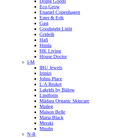
Doing Goods
Eco Grow
Enamel Copenhagen
Ester & Erik
Gast
Goodnight Light
Gridelli
Hafi
Himla
HK Living
House Doctor
I-M
IBU Jewels
Izipizi
Johns Place
L:A Bruket
Lakrids by Bülow
Lindform
Mádara Organic Skincare
Maileg
Maison Belle
Maria Black
Meraki
Muubs
N-R