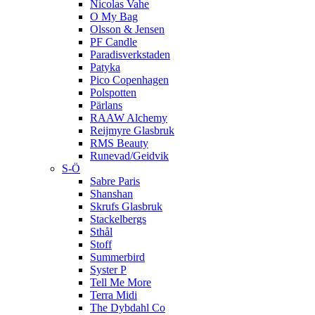
Nicolas Vahe
O My Bag
Olsson & Jensen
PF Candle
Paradisverkstaden
Patyka
Pico Copenhagen
Polspotten
Pärlans
RAAW Alchemy
Reijmyre Glasbruk
RMS Beauty
Runevad/Geidvik
S-Ö
Sabre Paris
Shanshan
Skrufs Glasbruk
Stackelbergs
Sthål
Stoff
Summerbird
Syster P
Tell Me More
Terra Midi
The Dybdahl Co