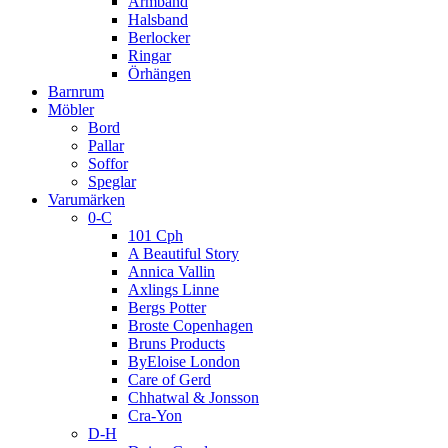
Armband
Halsband
Berlocker
Ringar
Örhängen
Barnrum
Möbler
Bord
Pallar
Soffor
Speglar
Varumärken
0-C
101 Cph
A Beautiful Story
Annica Vallin
Axlings Linne
Bergs Potter
Broste Copenhagen
Bruns Products
ByEloise London
Care of Gerd
Chhatwal & Jonsson
Cra-Yon
D-H