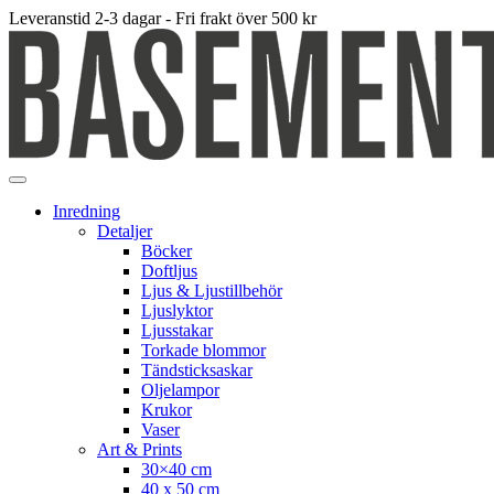
Leveranstid 2-3 dagar - Fri frakt över 500 kr
Inredning
Detaljer
Böcker
Doftljus
Ljus & Ljustillbehör
Ljuslyktor
Ljusstakar
Torkade blommor
Tändsticksaskar
Oljelampor
Krukor
Vaser
Art & Prints
30×40 cm
40 x 50 cm