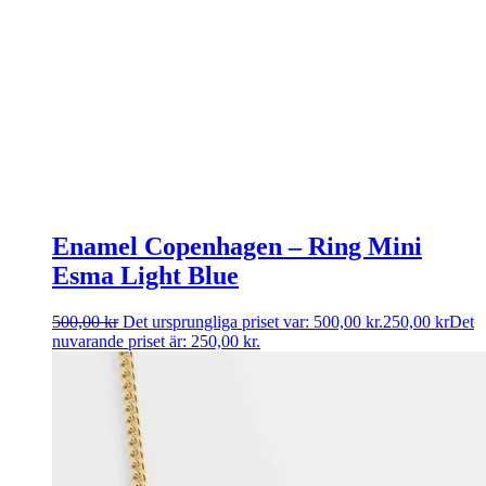
Enamel Copenhagen – Ring Mini
Esma Light Blue
500,00
kr
Det ursprungliga priset var: 500,00 kr.
250,00
kr
Det
nuvarande priset är: 250,00 kr.