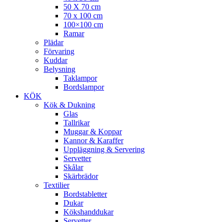
50 X 70 cm
70 x 100 cm
100×100 cm
Ramar
Plädar
Förvaring
Kuddar
Belysning
Taklampor
Bordslampor
KÖK
Kök & Dukning
Glas
Tallrikar
Muggar & Koppar
Kannor & Karaffer
Uppläggning & Servering
Servetter
Skålar
Skärbrädor
Textilier
Bordstabletter
Dukar
Kökshanddukar
Servetter