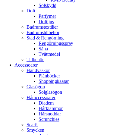
Solskydd
Doft
Parfymer
Doftljus
Badrumstextilier
Badrumstillbehör
Städ & Rengörning
Rengörningsspray
Såpa
Tvättmedel
Tillbehör
Accessoarer
Handväskor
Plånböcker
Shoppingkassar
Glasögon
Solglasögon
Håraccessoarer
Diadem
Hårklämmor
Hårsnoddar
Scrunchies
Scarfs
Smycken