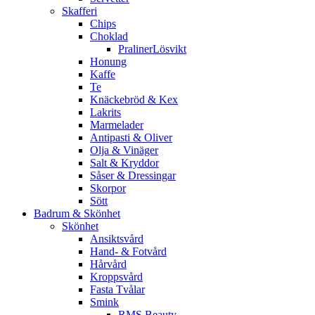
Skafferi
Chips
Choklad
PralinerLösvikt
Honung
Kaffe
Te
Knäckebröd & Kex
Lakrits
Marmelader
Antipasti & Oliver
Olja & Vinäger
Salt & Kryddor
Såser & Dressingar
Skorpor
Sött
Badrum & Skönhet
Skönhet
Ansiktsvård
Hand- & Fotvård
Hårvård
Kroppsvård
Fasta Tvålar
Smink
RMS Beauty