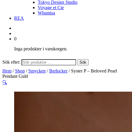
Tokyo Design Studio
Voyage et Cie
Whamisa
REA
0
Inga produkter i varukorgen.
Sök efter:
Sök
Hem
/
Shop
/
Smycken
/
Berlocker
/ Syster P – Beloved Pearl
Pendant Guld
🔍