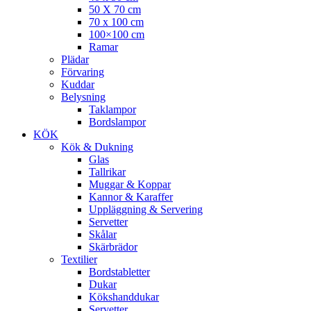
50 X 70 cm
70 x 100 cm
100×100 cm
Ramar
Plädar
Förvaring
Kuddar
Belysning
Taklampor
Bordslampor
KÖK
Kök & Dukning
Glas
Tallrikar
Muggar & Koppar
Kannor & Karaffer
Uppläggning & Servering
Servetter
Skålar
Skärbrädor
Textilier
Bordstabletter
Dukar
Kökshanddukar
Servetter