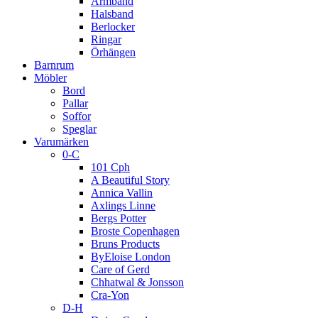
Armband
Halsband
Berlocker
Ringar
Örhängen
Barnrum
Möbler
Bord
Pallar
Soffor
Speglar
Varumärken
0-C
101 Cph
A Beautiful Story
Annica Vallin
Axlings Linne
Bergs Potter
Broste Copenhagen
Bruns Products
ByEloise London
Care of Gerd
Chhatwal & Jonsson
Cra-Yon
D-H