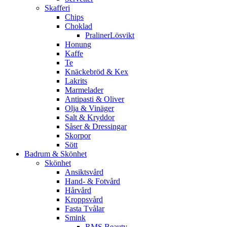
Skafferi
Chips
Choklad
PralinerLösvikt
Honung
Kaffe
Te
Knäckebröd & Kex
Lakrits
Marmelader
Antipasti & Oliver
Olja & Vinäger
Salt & Kryddor
Såser & Dressingar
Skorpor
Sött
Badrum & Skönhet
Skönhet
Ansiktsvård
Hand- & Fotvård
Hårvård
Kroppsvård
Fasta Tvålar
Smink
RMS Beauty