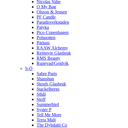
Nicolas Vahe
O My Bag
Olsson & Jensen
PF Candle
Paradisverkstaden
Patyka
Pico Copenhagen
Polspotten
Pärlans
RAAW Alchemy
Reijmyre Glasbruk
RMS Beauty
Runevad/Geidvik
S-Ö
Sabre Paris
Shanshan
Skrufs Glasbruk
Stackelbergs
Sthål
Stoff
Summerbird
Syster P
Tell Me More
Terra Midi
The Dybdahl Co