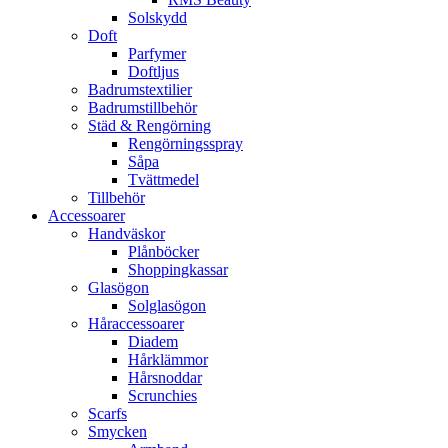
Solskydd
Doft
Parfymer
Doftljus
Badrumstextilier
Badrumstillbehör
Städ & Rengörning
Rengörningsspray
Såpa
Tvättmedel
Tillbehör
Accessoarer
Handväskor
Plånböcker
Shoppingkassar
Glasögon
Solglasögon
Håraccessoarer
Diadem
Hårklämmor
Hårsnoddar
Scrunchies
Scarfs
Smycken