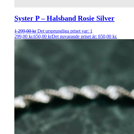
Syster P – Halsband Rosie Silver
1 299,00
kr
Det ursprungliga priset var: 1
299,00 kr.
650,00
kr
Det nuvarande priset är: 650,00 kr.