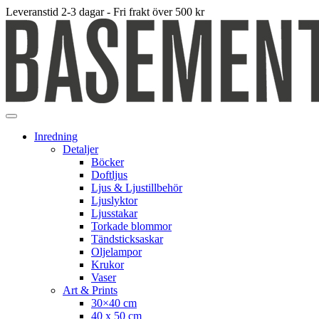
Leveranstid 2-3 dagar - Fri frakt över 500 kr
Inredning
Detaljer
Böcker
Doftljus
Ljus & Ljustillbehör
Ljuslyktor
Ljusstakar
Torkade blommor
Tändsticksaskar
Oljelampor
Krukor
Vaser
Art & Prints
30×40 cm
40 x 50 cm