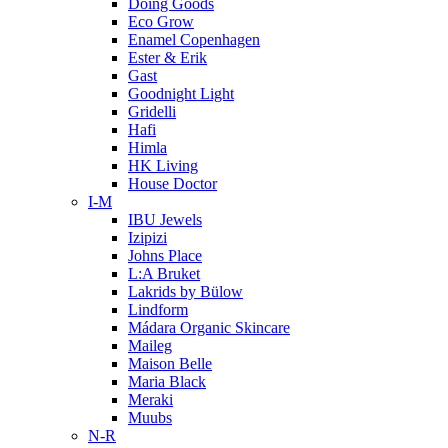
Doing Goods
Eco Grow
Enamel Copenhagen
Ester & Erik
Gast
Goodnight Light
Gridelli
Hafi
Himla
HK Living
House Doctor
I-M
IBU Jewels
Izipizi
Johns Place
L:A Bruket
Lakrids by Bülow
Lindform
Mádara Organic Skincare
Maileg
Maison Belle
Maria Black
Meraki
Muubs
N-R