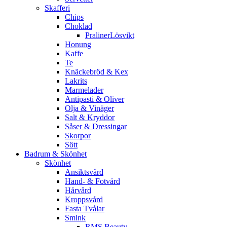
Skafferi
Chips
Choklad
PralinerLösvikt
Honung
Kaffe
Te
Knäckebröd & Kex
Lakrits
Marmelader
Antipasti & Oliver
Olja & Vinäger
Salt & Kryddor
Såser & Dressingar
Skorpor
Sött
Badrum & Skönhet
Skönhet
Ansiktsvård
Hand- & Fotvård
Hårvård
Kroppsvård
Fasta Tvålar
Smink
RMS Beauty