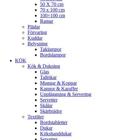
50 X 70 cm
70 x 100 cm
100×100 cm
Ramar
Plädar
Förvaring
Kuddar
Belysning
Taklampor
Bordslampor
KÖK
Kök & Dukning
Glas
Tallrikar
Muggar & Koppar
Kannor & Karaffer
Uppläggning & Servering
Servetter
Skålar
Skärbrädor
Textilier
Bordstabletter
Dukar
Kökshanddukar
Servetter