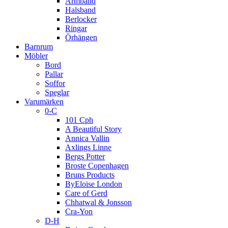
Armband
Halsband
Berlocker
Ringar
Örhängen
Barnrum
Möbler
Bord
Pallar
Soffor
Speglar
Varumärken
0-C
101 Cph
A Beautiful Story
Annica Vallin
Axlings Linne
Bergs Potter
Broste Copenhagen
Bruns Products
ByEloise London
Care of Gerd
Chhatwal & Jonsson
Cra-Yon
D-H