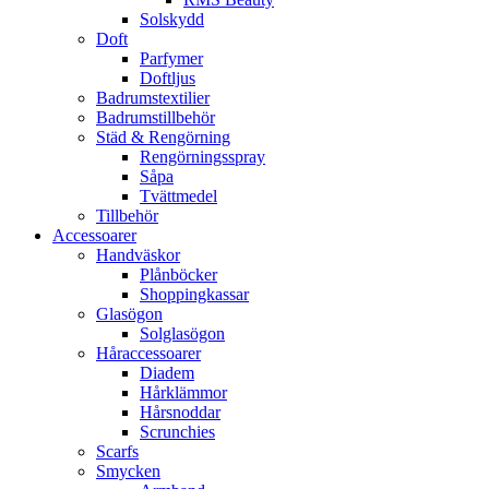
Solskydd
Doft
Parfymer
Doftljus
Badrumstextilier
Badrumstillbehör
Städ & Rengörning
Rengörningsspray
Såpa
Tvättmedel
Tillbehör
Accessoarer
Handväskor
Plånböcker
Shoppingkassar
Glasögon
Solglasögon
Håraccessoarer
Diadem
Hårklämmor
Hårsnoddar
Scrunchies
Scarfs
Smycken