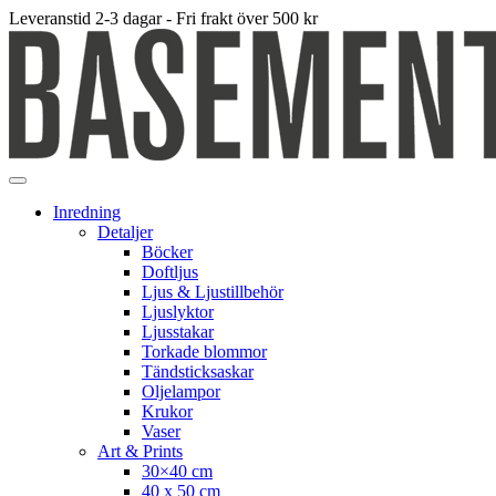
Leveranstid 2-3 dagar - Fri frakt över 500 kr
Inredning
Detaljer
Böcker
Doftljus
Ljus & Ljustillbehör
Ljuslyktor
Ljusstakar
Torkade blommor
Tändsticksaskar
Oljelampor
Krukor
Vaser
Art & Prints
30×40 cm
40 x 50 cm