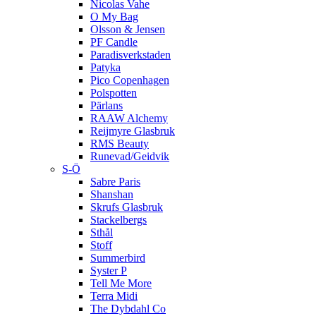
Nicolas Vahe
O My Bag
Olsson & Jensen
PF Candle
Paradisverkstaden
Patyka
Pico Copenhagen
Polspotten
Pärlans
RAAW Alchemy
Reijmyre Glasbruk
RMS Beauty
Runevad/Geidvik
S-Ö
Sabre Paris
Shanshan
Skrufs Glasbruk
Stackelbergs
Sthål
Stoff
Summerbird
Syster P
Tell Me More
Terra Midi
The Dybdahl Co