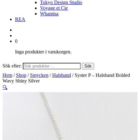
Tokyo Design Studio
Voyage et Cie
Whamisa
REA
0
Inga produkter i varukorgen.
Sök efter:
Sök
Hem
/
Shop
/
Smycken
/
Halsband
/ Syster P – Halsband Bolded
Wavy Shiny Silver
🔍