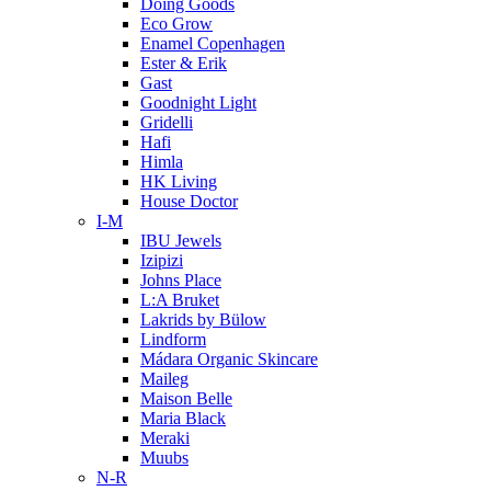
Doing Goods
Eco Grow
Enamel Copenhagen
Ester & Erik
Gast
Goodnight Light
Gridelli
Hafi
Himla
HK Living
House Doctor
I-M
IBU Jewels
Izipizi
Johns Place
L:A Bruket
Lakrids by Bülow
Lindform
Mádara Organic Skincare
Maileg
Maison Belle
Maria Black
Meraki
Muubs
N-R