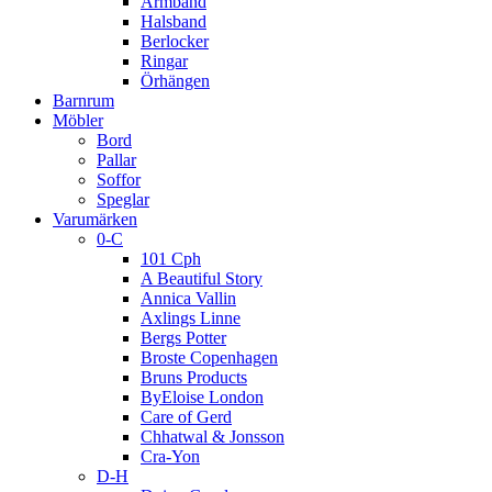
Armband
Halsband
Berlocker
Ringar
Örhängen
Barnrum
Möbler
Bord
Pallar
Soffor
Speglar
Varumärken
0-C
101 Cph
A Beautiful Story
Annica Vallin
Axlings Linne
Bergs Potter
Broste Copenhagen
Bruns Products
ByEloise London
Care of Gerd
Chhatwal & Jonsson
Cra-Yon
D-H