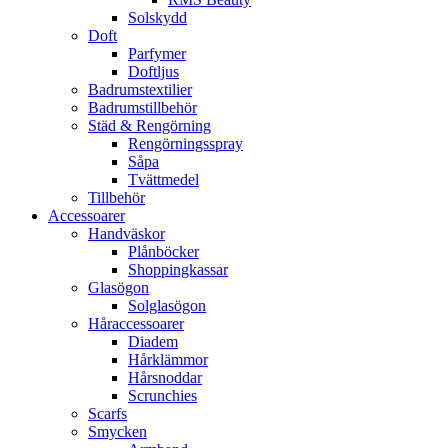
Solskydd
Doft
Parfymer
Doftljus
Badrumstextilier
Badrumstillbehör
Städ & Rengörning
Rengörningsspray
Såpa
Tvättmedel
Tillbehör
Accessoarer
Handväskor
Plånböcker
Shoppingkassar
Glasögon
Solglasögon
Håraccessoarer
Diadem
Hårklämmor
Hårsnoddar
Scrunchies
Scarfs
Smycken