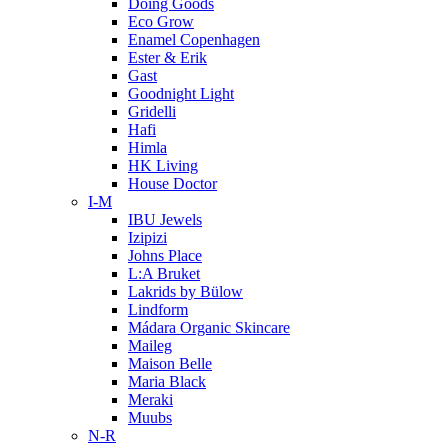
Doing Goods
Eco Grow
Enamel Copenhagen
Ester & Erik
Gast
Goodnight Light
Gridelli
Hafi
Himla
HK Living
House Doctor
I-M
IBU Jewels
Izipizi
Johns Place
L:A Bruket
Lakrids by Bülow
Lindform
Mádara Organic Skincare
Maileg
Maison Belle
Maria Black
Meraki
Muubs
N-R