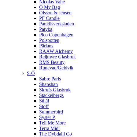
Nicolas Vahe
O My Bag
Olsson & Jensen
PF Candle
Paradisverkstaden
Patyka
Pico Copenhagen
Polspotten
Pärlans
RAAW Alchemy
Reijmyre Glasbruk
RMS Beauty
Runevad/Geidvik
S-Ö
Sabre Paris
Shanshan
Skrufs Glasbruk
Stackelbergs
Sthål
Stoff
Summerbird
Syster P
Tell Me More
Terra Midi
The Dybdahl Co