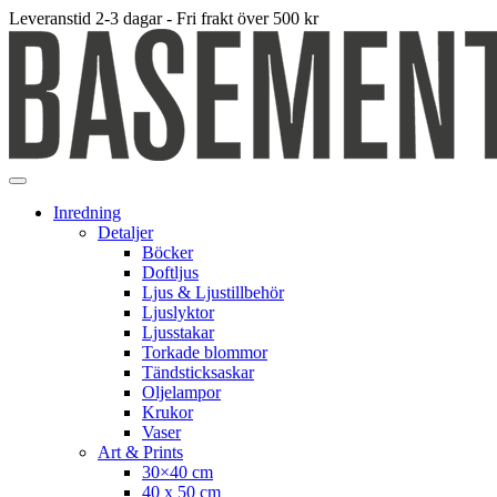
Leveranstid 2-3 dagar - Fri frakt över 500 kr
Inredning
Detaljer
Böcker
Doftljus
Ljus & Ljustillbehör
Ljuslyktor
Ljusstakar
Torkade blommor
Tändsticksaskar
Oljelampor
Krukor
Vaser
Art & Prints
30×40 cm
40 x 50 cm