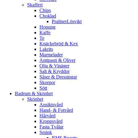
Skafferi
Chips
Choklad
PralinerLösvikt
Honung
Kaffe
Te
Knäckebröd & Kex
Lakrits
Marmelader
Antipasti & Oliver
Olja & Vinäger
Salt & Kryddor
Såser & Dressingar
Skorpor
Sött
Badrum & Skönhet
Skönhet
Ansiktsvård
Hand- & Fotvård
Hårvård
Kroppsvård
Fasta Tvålar
Smink
RMS Beauty