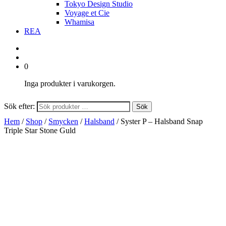
Tokyo Design Studio
Voyage et Cie
Whamisa
REA
0
Inga produkter i varukorgen.
Sök efter:
Sök
Hem
/
Shop
/
Smycken
/
Halsband
/ Syster P – Halsband Snap
Triple Star Stone Guld