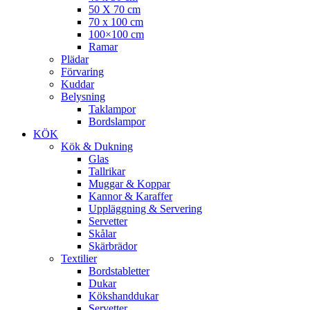
50 X 70 cm
70 x 100 cm
100×100 cm
Ramar
Plädar
Förvaring
Kuddar
Belysning
Taklampor
Bordslampor
KÖK
Kök & Dukning
Glas
Tallrikar
Muggar & Koppar
Kannor & Karaffer
Uppläggning & Servering
Servetter
Skålar
Skärbrädor
Textilier
Bordstabletter
Dukar
Kökshanddukar
Servetter