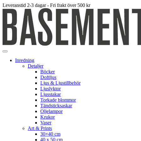
Leveranstid 2-3 dagar - Fri frakt över 500 kr
Inredning
Detaljer
Böcker
Doftljus
Ljus & Ljustillbehör
Ljuslyktor
Ljusstakar
Torkade blommor
Tändsticksaskar
Oljelampor
Krukor
Vaser
Art & Prints
30×40 cm
40 x 50 cm