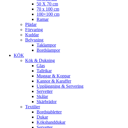
50 X 70 cm
70 x 100 cm
100×100 cm
Ramar
Plädar
Förvaring
Kuddar
Belysning
Taklampor
Bordslampor
KÖK
Kök & Dukning
Glas
Tallrikar
Muggar & Koppar
Kannor & Karaffer
Uppläggning & Servering
Servetter
Skålar
Skärbrädor
Textilier
Bordstabletter
Dukar
Kökshanddukar
Servetter