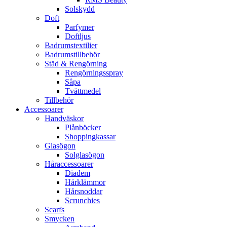
Solskydd
Doft
Parfymer
Doftljus
Badrumstextilier
Badrumstillbehör
Städ & Rengörning
Rengörningsspray
Såpa
Tvättmedel
Tillbehör
Accessoarer
Handväskor
Plånböcker
Shoppingkassar
Glasögon
Solglasögon
Håraccessoarer
Diadem
Hårklämmor
Hårsnoddar
Scrunchies
Scarfs
Smycken