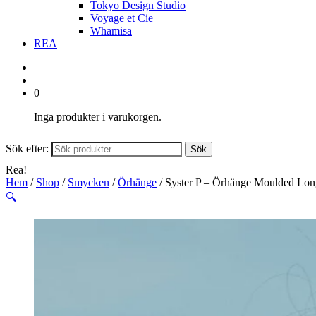
Tokyo Design Studio
Voyage et Cie
Whamisa
REA
0
Inga produkter i varukorgen.
Sök efter:
Sök
Rea!
Hem
/
Shop
/
Smycken
/
Örhänge
/ Syster P – Örhänge Moulded Lon
🔍