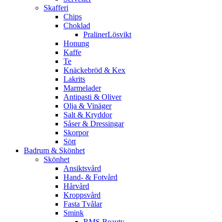
Skafferi
Chips
Choklad
PralinerLösvikt
Honung
Kaffe
Te
Knäckebröd & Kex
Lakrits
Marmelader
Antipasti & Oliver
Olja & Vinäger
Salt & Kryddor
Såser & Dressingar
Skorpor
Sött
Badrum & Skönhet
Skönhet
Ansiktsvård
Hand- & Fotvård
Hårvård
Kroppsvård
Fasta Tvålar
Smink
RMS Beauty