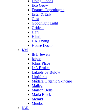
Doing Goods
Eco Grow
Enamel Copenhagen
Ester & Erik
Gast
Goodnight Light
Gridelli
Hafi
Himla
HK Living
House Doctor
I-M
IBU Jewels
Izipizi
Johns Place
L:A Bruket
Lakrids by Bülow
Lindform
Mádara Organic Skincare
Maileg
Maison Belle
Maria Black
Meraki
Muubs
N-R