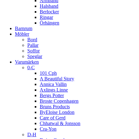
Armband
Halsband
Berlocker
Ringar
Örhängen
Barnrum
Möbler
Bord
Pallar
Soffor
Speglar
Varumärken
0-C
101 Cph
A Beautiful Story
Annica Vallin
Axlings Linne
Bergs Potter
Broste Copenhagen
Bruns Products
ByEloise London
Care of Gerd
Chhatwal & Jonsson
Cra-Yon
D-H