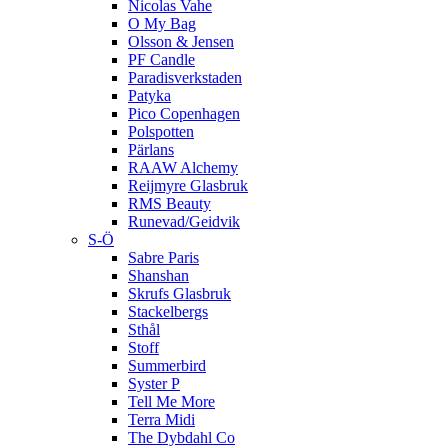
Nicolas Vahe
O My Bag
Olsson & Jensen
PF Candle
Paradisverkstaden
Patyka
Pico Copenhagen
Polspotten
Pärlans
RAAW Alchemy
Reijmyre Glasbruk
RMS Beauty
Runevad/Geidvik
S-Ö
Sabre Paris
Shanshan
Skrufs Glasbruk
Stackelbergs
Sthål
Stoff
Summerbird
Syster P
Tell Me More
Terra Midi
The Dybdahl Co