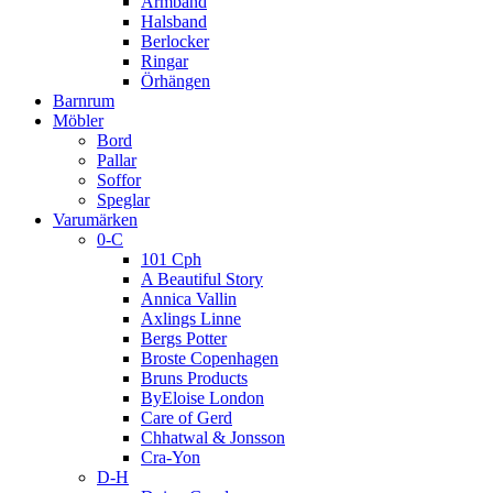
Armband
Halsband
Berlocker
Ringar
Örhängen
Barnrum
Möbler
Bord
Pallar
Soffor
Speglar
Varumärken
0-C
101 Cph
A Beautiful Story
Annica Vallin
Axlings Linne
Bergs Potter
Broste Copenhagen
Bruns Products
ByEloise London
Care of Gerd
Chhatwal & Jonsson
Cra-Yon
D-H