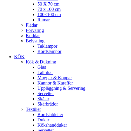
50 X 70 cm
70 x 100 cm
100×100 cm
Ramar
Plädar
Förvaring
Kuddar
Belysning
Taklampor
Bordslampor
KÖK
Kök & Dukning
Glas
Tallrikar
Muggar & Koppar
Kannor & Karaffer
Uppläggning & Servering
Servetter
Skålar
Skärbrädor
Textilier
Bordstabletter
Dukar
Kökshanddukar
Servetter