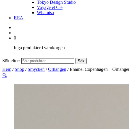
Tokyo Design Studio
Voyage et Cie
Whamisa
REA
0
Inga produkter i varukorgen.
Sök efter:
Sök
Hem
/
Shop
/
Smycken
/
Örhängen
/ Enamel Copenhagen – Örhängen
🔍