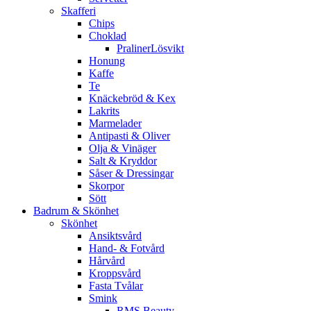
Skafferi
Chips
Choklad
PralinerLösvikt
Honung
Kaffe
Te
Knäckebröd & Kex
Lakrits
Marmelader
Antipasti & Oliver
Olja & Vinäger
Salt & Kryddor
Såser & Dressingar
Skorpor
Sött
Badrum & Skönhet
Skönhet
Ansiktsvård
Hand- & Fotvård
Hårvård
Kroppsvård
Fasta Tvålar
Smink
RMS Beauty