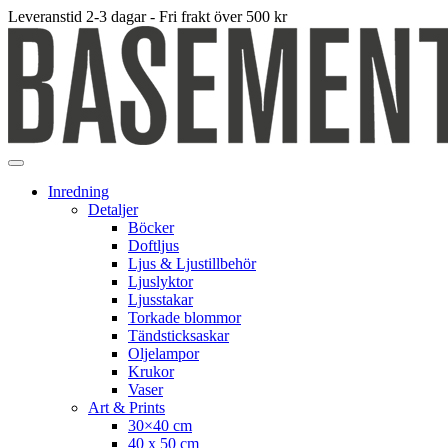
Leveranstid 2-3 dagar - Fri frakt över 500 kr
Inredning
Detaljer
Böcker
Doftljus
Ljus & Ljustillbehör
Ljuslyktor
Ljusstakar
Torkade blommor
Tändsticksaskar
Oljelampor
Krukor
Vaser
Art & Prints
30×40 cm
40 x 50 cm