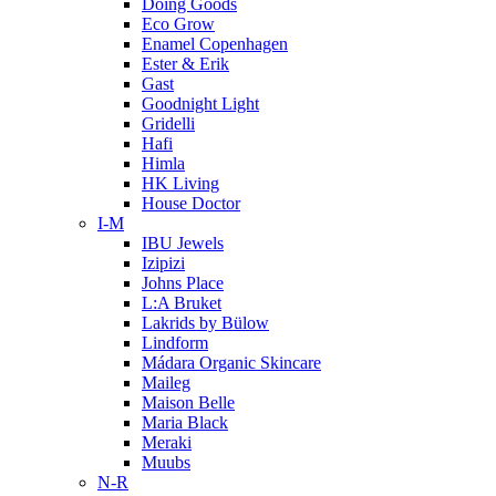
Doing Goods
Eco Grow
Enamel Copenhagen
Ester & Erik
Gast
Goodnight Light
Gridelli
Hafi
Himla
HK Living
House Doctor
I-M
IBU Jewels
Izipizi
Johns Place
L:A Bruket
Lakrids by Bülow
Lindform
Mádara Organic Skincare
Maileg
Maison Belle
Maria Black
Meraki
Muubs
N-R