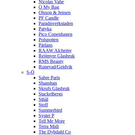
Nicolas Vahe
O My Bag
Olsson & Jensen
PF Candle
Paradisverkstaden
Patyka
Pico Copenhagen
Polspotten
Pärlans
RAAW Alchemy
Reijmyre Glasbruk
RMS Beauty
Runevad/Geidvik
S-Ö
Sabre Paris
Shanshan
Skrufs Glasbruk
Stackelbergs
Sthål
Stoff
Summerbird
Syster P
Tell Me More
Terra Midi
The Dybdahl Co