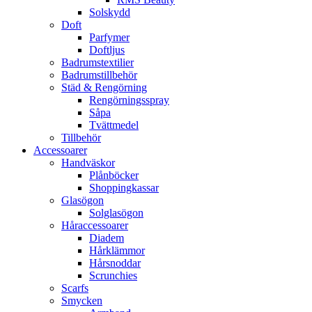
Solskydd
Doft
Parfymer
Doftljus
Badrumstextilier
Badrumstillbehör
Städ & Rengörning
Rengörningsspray
Såpa
Tvättmedel
Tillbehör
Accessoarer
Handväskor
Plånböcker
Shoppingkassar
Glasögon
Solglasögon
Håraccessoarer
Diadem
Hårklämmor
Hårsnoddar
Scrunchies
Scarfs
Smycken