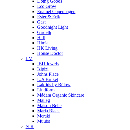
Doing Goods
Eco Grow
Enamel Copenhagen
Ester & Erik
Gast
Goodnight Light
Gridelli
Hafi
Himla
HK Living
House Doctor
I-M
IBU Jewels
Izipizi
Johns Place
L:A Bruket
Lakrids by Bülow
Lindform
Mádara Organic Skincare
Maileg
Maison Belle
Maria Black
Meraki
Muubs
N-R