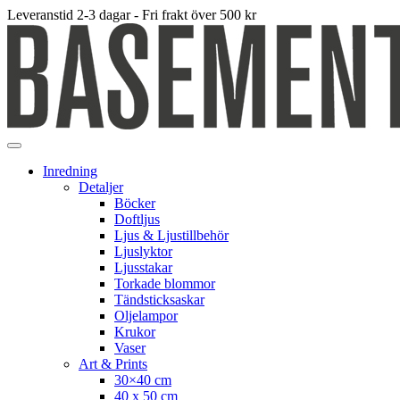
Leveranstid 2-3 dagar - Fri frakt över 500 kr
Inredning
Detaljer
Böcker
Doftljus
Ljus & Ljustillbehör
Ljuslyktor
Ljusstakar
Torkade blommor
Tändsticksaskar
Oljelampor
Krukor
Vaser
Art & Prints
30×40 cm
40 x 50 cm