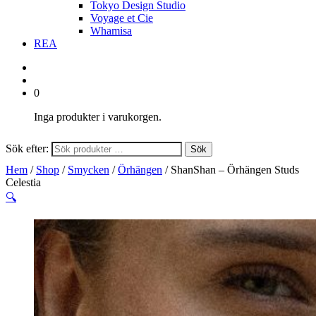
Tokyo Design Studio
Voyage et Cie
Whamisa
REA
0
Inga produkter i varukorgen.
Sök efter:
Sök
Hem
/
Shop
/
Smycken
/
Örhängen
/ ShanShan – Örhängen Studs
Celestia
🔍