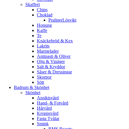
Skafferi
Chips
Choklad
PralinerLösvikt
Honung
Kaffe
Te
Knäckebröd & Kex
Lakrits
Marmelader
Antipasti & Oliver
Olja & Vinäger
Salt & Kryddor
Såser & Dressingar
Skorpor
Sött
Badrum & Skönhet
Skönhet
Ansiktsvård
Hand- & Fotvård
Hårvård
Kroppsvård
Fasta Tvålar
Smink
RMS Beauty