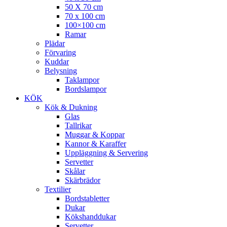
50 X 70 cm
70 x 100 cm
100×100 cm
Ramar
Plädar
Förvaring
Kuddar
Belysning
Taklampor
Bordslampor
KÖK
Kök & Dukning
Glas
Tallrikar
Muggar & Koppar
Kannor & Karaffer
Uppläggning & Servering
Servetter
Skålar
Skärbrädor
Textilier
Bordstabletter
Dukar
Kökshanddukar
Servetter