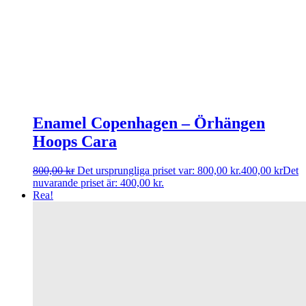
Enamel Copenhagen – Örhängen
Hoops Cara
800,00
kr
Det ursprungliga priset var: 800,00 kr.
400,00
kr
Det
nuvarande priset är: 400,00 kr.
Rea!