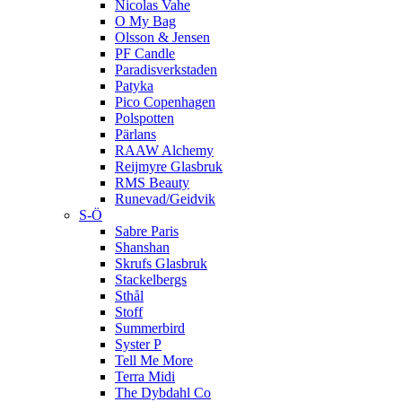
Nicolas Vahe
O My Bag
Olsson & Jensen
PF Candle
Paradisverkstaden
Patyka
Pico Copenhagen
Polspotten
Pärlans
RAAW Alchemy
Reijmyre Glasbruk
RMS Beauty
Runevad/Geidvik
S-Ö
Sabre Paris
Shanshan
Skrufs Glasbruk
Stackelbergs
Sthål
Stoff
Summerbird
Syster P
Tell Me More
Terra Midi
The Dybdahl Co