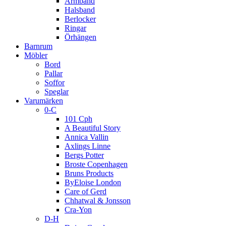
Armband
Halsband
Berlocker
Ringar
Örhängen
Barnrum
Möbler
Bord
Pallar
Soffor
Speglar
Varumärken
0-C
101 Cph
A Beautiful Story
Annica Vallin
Axlings Linne
Bergs Potter
Broste Copenhagen
Bruns Products
ByEloise London
Care of Gerd
Chhatwal & Jonsson
Cra-Yon
D-H