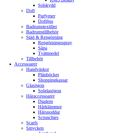
Solskydd
Doft
Parfymer
Doftljus
Badrumstextilier
Badrumstillbehör
Städ & Rengörning
Rengörningsspray
Såpa
Tvättmedel
Tillbehör
Accessoarer
Handväskor
Plånböcker
Shoppingkassar
Glasögon
Solglasögon
Håraccessoarer
Diadem
Hårklämmor
Hårsnoddar
Scrunchies
Scarfs
Smycken