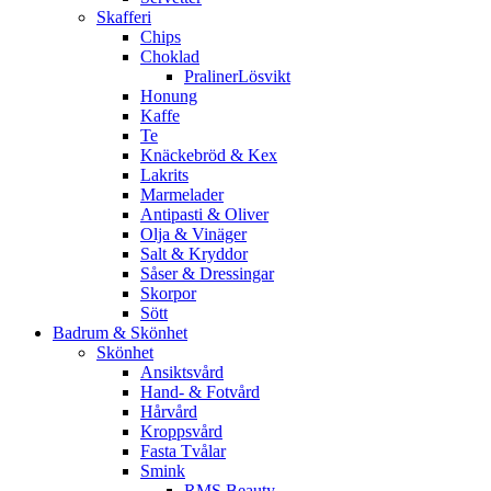
Skafferi
Chips
Choklad
PralinerLösvikt
Honung
Kaffe
Te
Knäckebröd & Kex
Lakrits
Marmelader
Antipasti & Oliver
Olja & Vinäger
Salt & Kryddor
Såser & Dressingar
Skorpor
Sött
Badrum & Skönhet
Skönhet
Ansiktsvård
Hand- & Fotvård
Hårvård
Kroppsvård
Fasta Tvålar
Smink
RMS Beauty