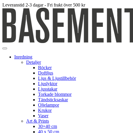
Leveranstid 2-3 dagar - Fri frakt över 500 kr
Inredning
Detaljer
Böcker
Doftljus
Ljus & Ljustillbehör
Ljuslyktor
Ljusstakar
Torkade blommor
Tändsticksaskar
Oljelampor
Krukor
Vaser
Art & Prints
30×40 cm
40 x 50 cm