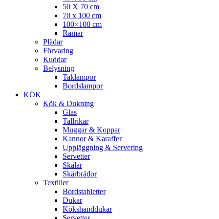
50 X 70 cm
70 x 100 cm
100×100 cm
Ramar
Plädar
Förvaring
Kuddar
Belysning
Taklampor
Bordslampor
KÖK
Kök & Dukning
Glas
Tallrikar
Muggar & Koppar
Kannor & Karaffer
Uppläggning & Servering
Servetter
Skålar
Skärbrädor
Textilier
Bordstabletter
Dukar
Kökshanddukar
Servetter