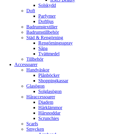
Solskydd
Doft
Parfymer
Doftljus
Badrumstextilier
Badrumstillbehör
Städ & Rengörning
Rengörningsspray
Såpa
Tvättmedel
Tillbehör
Accessoarer
Handväskor
Plånböcker
Shoppingkassar
Glasögon
Solglasögon
Håraccessoarer
Diadem
Hårklämmor
Hårsnoddar
Scrunchies
Scarfs
Smycken