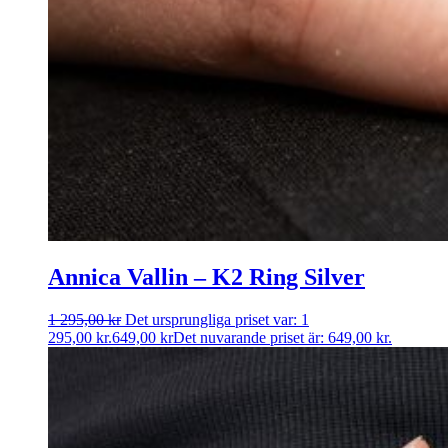
Annica Vallin – K2 Ring ­Silver
1 295,00
kr
Det ursprungliga priset var: 1
295,00 kr.
649,00
kr
Det nuvarande priset är: 649,00 kr.