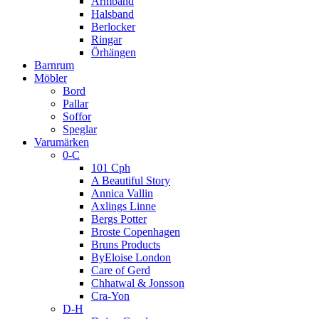
Armband
Halsband
Berlocker
Ringar
Örhängen
Barnrum
Möbler
Bord
Pallar
Soffor
Speglar
Varumärken
0-C
101 Cph
A Beautiful Story
Annica Vallin
Axlings Linne
Bergs Potter
Broste Copenhagen
Bruns Products
ByEloise London
Care of Gerd
Chhatwal & Jonsson
Cra-Yon
D-H