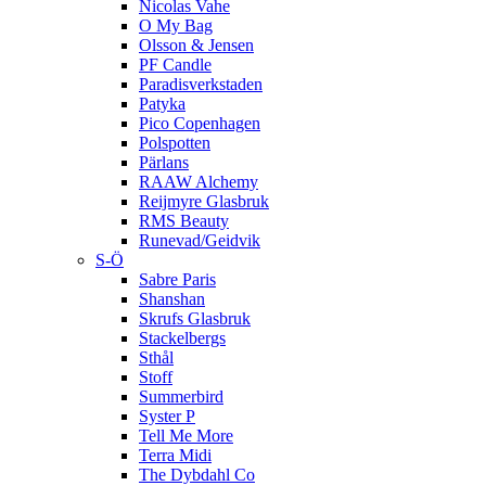
Nicolas Vahe
O My Bag
Olsson & Jensen
PF Candle
Paradisverkstaden
Patyka
Pico Copenhagen
Polspotten
Pärlans
RAAW Alchemy
Reijmyre Glasbruk
RMS Beauty
Runevad/Geidvik
S-Ö
Sabre Paris
Shanshan
Skrufs Glasbruk
Stackelbergs
Sthål
Stoff
Summerbird
Syster P
Tell Me More
Terra Midi
The Dybdahl Co