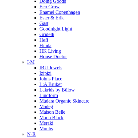
Doing Goods
Eco Grow
Enamel Copenhagen
Ester & Erik
Gast
Goodnight Light
Gridelli
Hafi
Himla
HK Living
House Doctor
I-M
IBU Jewels
Izipizi
Johns Place
L:A Bruket
Lakrids by Bülow
Lindform
Mádara Organic Skincare
Maileg
Maison Belle
Maria Black
Meraki
Muubs
N-R