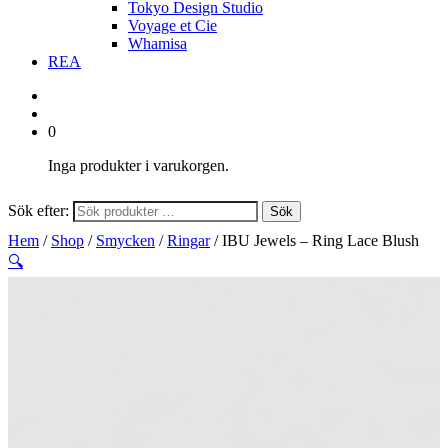
Tokyo Design Studio
Voyage et Cie
Whamisa
REA
0
Inga produkter i varukorgen.
Sök efter:
Sök
Hem
/
Shop
/
Smycken
/
Ringar
/ IBU Jewels – Ring Lace Blush
🔍