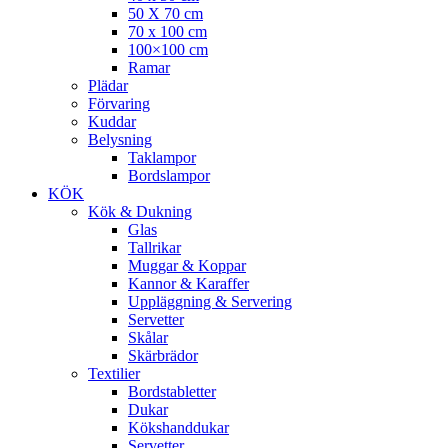
50 X 70 cm
70 x 100 cm
100×100 cm
Ramar
Plädar
Förvaring
Kuddar
Belysning
Taklampor
Bordslampor
KÖK
Kök & Dukning
Glas
Tallrikar
Muggar & Koppar
Kannor & Karaffer
Uppläggning & Servering
Servetter
Skålar
Skärbrädor
Textilier
Bordstabletter
Dukar
Kökshanddukar
Servetter