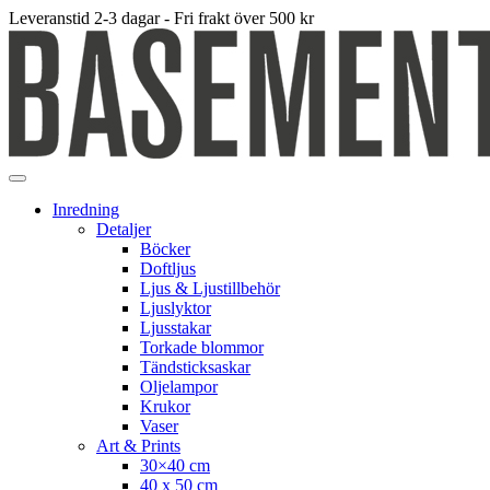
Leveranstid 2-3 dagar - Fri frakt över 500 kr
Inredning
Detaljer
Böcker
Doftljus
Ljus & Ljustillbehör
Ljuslyktor
Ljusstakar
Torkade blommor
Tändsticksaskar
Oljelampor
Krukor
Vaser
Art & Prints
30×40 cm
40 x 50 cm