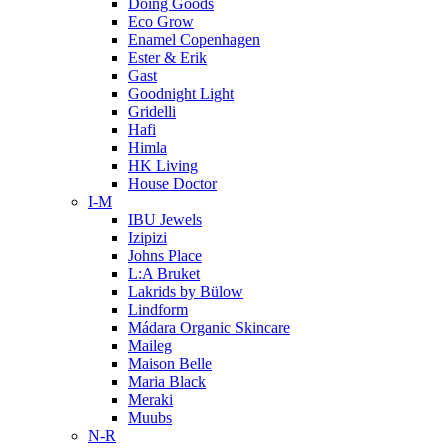
Doing Goods
Eco Grow
Enamel Copenhagen
Ester & Erik
Gast
Goodnight Light
Gridelli
Hafi
Himla
HK Living
House Doctor
I-M
IBU Jewels
Izipizi
Johns Place
L:A Bruket
Lakrids by Bülow
Lindform
Mádara Organic Skincare
Maileg
Maison Belle
Maria Black
Meraki
Muubs
N-R