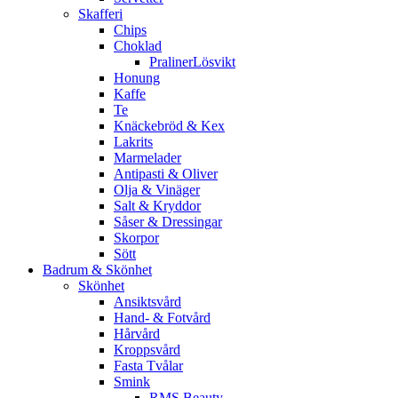
Skafferi
Chips
Choklad
PralinerLösvikt
Honung
Kaffe
Te
Knäckebröd & Kex
Lakrits
Marmelader
Antipasti & Oliver
Olja & Vinäger
Salt & Kryddor
Såser & Dressingar
Skorpor
Sött
Badrum & Skönhet
Skönhet
Ansiktsvård
Hand- & Fotvård
Hårvård
Kroppsvård
Fasta Tvålar
Smink
RMS Beauty