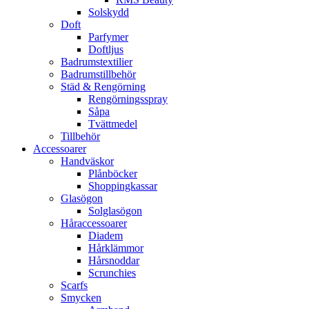
Solskydd
Doft
Parfymer
Doftljus
Badrumstextilier
Badrumstillbehör
Städ & Rengörning
Rengörningsspray
Såpa
Tvättmedel
Tillbehör
Accessoarer
Handväskor
Plånböcker
Shoppingkassar
Glasögon
Solglasögon
Håraccessoarer
Diadem
Hårklämmor
Hårsnoddar
Scrunchies
Scarfs
Smycken