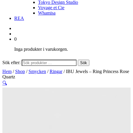
Tokyo Design Studio
Voyage et Cie
Whamisa
REA
0
Inga produkter i varukorgen.
Sök efter:
Sök
Hem
/
Shop
/
Smycken
/
Ringar
/ IBU Jewels – Ring Princess Rose
Quartz
🔍