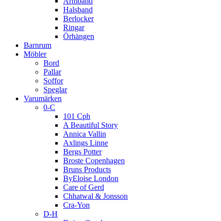
Armband
Halsband
Berlocker
Ringar
Örhängen
Barnrum
Möbler
Bord
Pallar
Soffor
Speglar
Varumärken
0-C
101 Cph
A Beautiful Story
Annica Vallin
Axlings Linne
Bergs Potter
Broste Copenhagen
Bruns Products
ByEloise London
Care of Gerd
Chhatwal & Jonsson
Cra-Yon
D-H