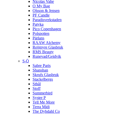
Nicolas Vahe
O My Bag
Olsson & Jensen
PF Candle
Paradisverkstaden
Patyka
Pico Copenhagen
Polspotten
Pärlans
RAAW Alchemy
Reijmyre Glasbruk
RMS Beauty
Runevad/Geidvik
S-Ö
Sabre Paris
Shanshan
Skrufs Glasbruk
Stackelbergs
Sthål
Stoff
Summerbird
Syster P
Tell Me More
Terra Midi
The Dybdahl Co