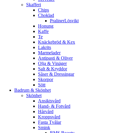
Skafferi
Chips
Choklad
PralinerLösvikt
Honung
Kaffe
Te
Knäckebröd & Kex
Lakrits
Marmelader
Antipasti & Oliver
Olja & Vinäger
Salt & Kryddor
Såser & Dressingar
Skorpor
Sött
Badrum & Skönhet
Skönhet
Ansiktsvård
Hand- & Fotvård
Hårvård
Kroppsvård
Fasta Tvålar
Smink
RMS Beauty