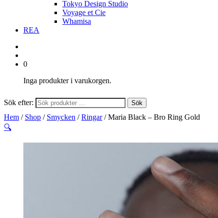
Tokyo Design Studio
Voyage et Cie
Whamisa
REA
0
Inga produkter i varukorgen.
Sök efter:
Sök
Hem
/
Shop
/
Smycken
/
Ringar
/ Maria Black – Bro Ring Gold
🔍