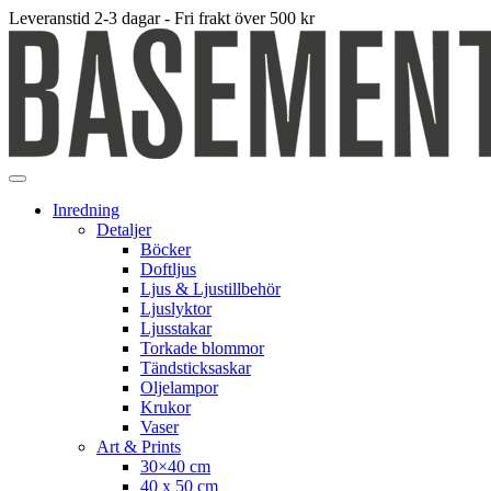
Leveranstid 2-3 dagar - Fri frakt över 500 kr
Inredning
Detaljer
Böcker
Doftljus
Ljus & Ljustillbehör
Ljuslyktor
Ljusstakar
Torkade blommor
Tändsticksaskar
Oljelampor
Krukor
Vaser
Art & Prints
30×40 cm
40 x 50 cm