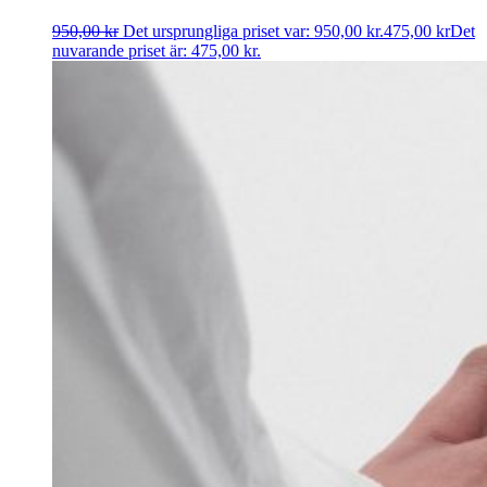
950,00
kr
Det ursprungliga priset var: 950,00 kr.
475,00
kr
Det
nuvarande priset är: 475,00 kr.