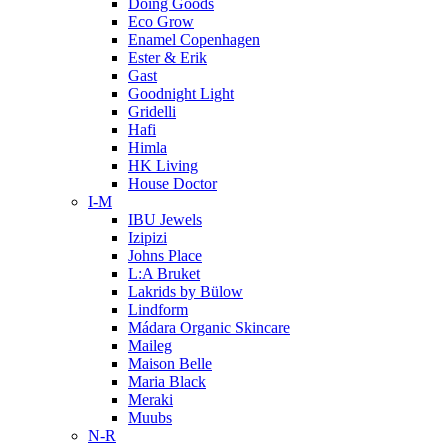
Doing Goods
Eco Grow
Enamel Copenhagen
Ester & Erik
Gast
Goodnight Light
Gridelli
Hafi
Himla
HK Living
House Doctor
I-M
IBU Jewels
Izipizi
Johns Place
L:A Bruket
Lakrids by Bülow
Lindform
Mádara Organic Skincare
Maileg
Maison Belle
Maria Black
Meraki
Muubs
N-R