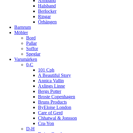
Armband
Halsband
Berlocker
Ringar
Örhängen
Barnrum
Möbler
Bord
Pallar
Soffor
Speglar
Varumärken
0-C
101 Cph
A Beautiful Story
Annica Vallin
Axlings Linne
Bergs Potter
Broste Copenhagen
Bruns Products
ByEloise London
Care of Gerd
Chhatwal & Jonsson
Cra-Yon
D-H