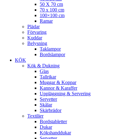
50 X 70 cm
70 x 100 cm
100×100 cm
Ramar
Plädar
Förvaring
Kuddar
Belysning
Taklampor
Bordslampor
KÖK
Kök & Dukning
Glas
Tallrikar
Muggar & Koppar
Kannor & Karaffer
Uppläggning & Servering
Servetter
Skålar
Skärbrädor
Textilier
Bordstabletter
Dukar
Kökshanddukar
Servetter