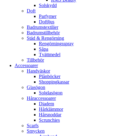
Solskydd
Doft
Parfymer
Doftljus
Badrumstextilier
Badrumstillbehör
Städ & Rengörning
Rengörningsspray
Såpa
Tvättmedel
Tillbehör
Accessoarer
Handväskor
Plånböcker
Shoppingkassar
Glasögon
Solglasögon
Håraccessoarer
Diadem
Hårklämmor
Hårsnoddar
Scrunchies
Scarfs
Smycken