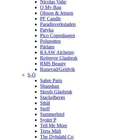
Nicolas Vahe
O My Bag
Olsson & Jensen
PF Candle
Paradisverkstaden
Patyka
Pico Copenhagen
Polspotten
Pärlans
RAAW Alchemy
Reijmyre Glasbruk
RMS Beauty
Runevad/Geidvik
S-Ö
Sabre Paris
Shanshan
Skrufs Glasbruk
Stackelbergs
Sthål
Stoff
Summerbird
Syster P
Tell Me More
Terra Midi
The Dybdahl Co