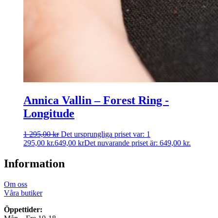
Annica Vallin – Forest Ring ­
Longitude
1 295,00
kr
Det ursprungliga priset var: 1
295,00 kr.
649,00
kr
Det nuvarande priset är: 649,00 kr.
Information
Om oss
Våra butiker
Öppettider: