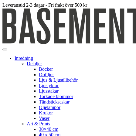
Leveranstid 2-3 dagar - Fri frakt över 500 kr
Inredning
Detaljer
Böcker
Doftljus
Ljus & Ljustillbehör
Ljuslyktor
Ljusstakar
Torkade blommor
Tändsticksaskar
Oljelampor
Krukor
Vaser
Art & Prints
30×40 cm
40 x 50 cm