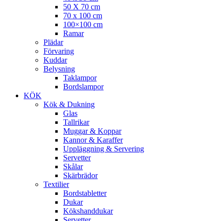
50 X 70 cm
70 x 100 cm
100×100 cm
Ramar
Plädar
Förvaring
Kuddar
Belysning
Taklampor
Bordslampor
KÖK
Kök & Dukning
Glas
Tallrikar
Muggar & Koppar
Kannor & Karaffer
Uppläggning & Servering
Servetter
Skålar
Skärbrädor
Textilier
Bordstabletter
Dukar
Kökshanddukar
Servetter