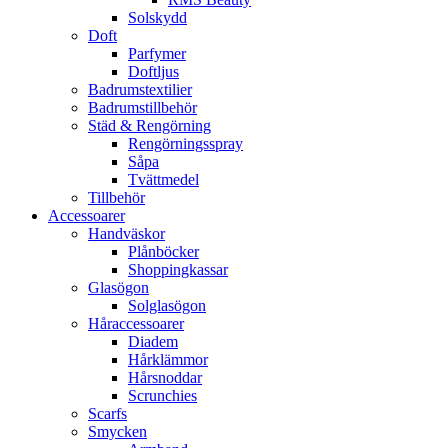
Solskydd
Doft
Parfymer
Doftljus
Badrumstextilier
Badrumstillbehör
Städ & Rengörning
Rengörningsspray
Såpa
Tvättmedel
Tillbehör
Accessoarer
Handväskor
Plånböcker
Shoppingkassar
Glasögon
Solglasögon
Håraccessoarer
Diadem
Hårklämmor
Hårsnoddar
Scrunchies
Scarfs
Smycken