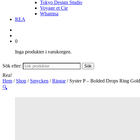
Tokyo Design Studio
Voyage et Cie
Whamisa
REA
0
Inga produkter i varukorgen.
Sök efter:
Sök
Rea!
Hem
/
Shop
/
Smycken
/
Ringar
/ Syster P – Bolded Drops Ring Gol
🔍