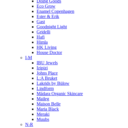
Doing Goods
Eco Grow
Enamel Copenhagen
Ester & Erik
Gast
Goodnight Light
Gridelli
Hafi
Himla
HK Living
House Doctor
I-M
IBU Jewels
Izipizi
Johns Place
L:A Bruket
Lakrids by Bülow
Lindform
Mádara Organic Skincare
Maileg
Maison Belle
Maria Black
Meraki
Muubs
N-R