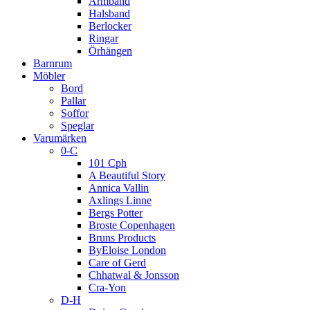
Armband
Halsband
Berlocker
Ringar
Örhängen
Barnrum
Möbler
Bord
Pallar
Soffor
Speglar
Varumärken
0-C
101 Cph
A Beautiful Story
Annica Vallin
Axlings Linne
Bergs Potter
Broste Copenhagen
Bruns Products
ByEloise London
Care of Gerd
Chhatwal & Jonsson
Cra-Yon
D-H