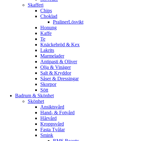
Skafferi
Chips
Choklad
PralinerLösvikt
Honung
Kaffe
Te
Knäckebröd & Kex
Lakrits
Marmelader
Antipasti & Oliver
Olja & Vinäger
Salt & Kryddor
Såser & Dressingar
Skorpor
Sött
Badrum & Skönhet
Skönhet
Ansiktsvård
Hand- & Fotvård
Hårvård
Kroppsvård
Fasta Tvålar
Smink
RMS Beauty