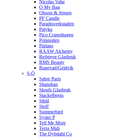
Nicolas Vahe
O My Bag
Olsson & Jensen
PF Candle
Paradisverkstaden
Patyka
Pico Copenhagen
Polspotten
Pärlans
RAAW Alchemy
Reijmyre Glasbruk
RMS Beauty
Runevad/Geidvik
S-Ö
Sabre Paris
Shanshan
Skrufs Glasbruk
Stackelbergs
Sthål
Stoff
Summerbird
Syster P
Tell Me More
Terra Midi
The Dybdahl Co