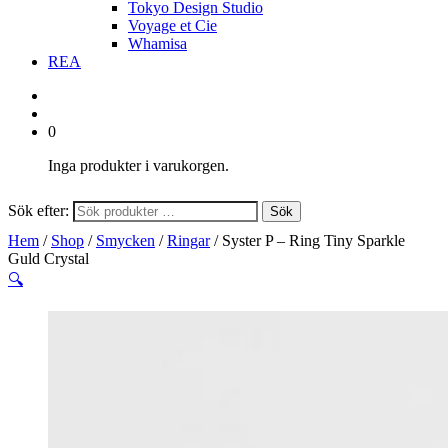
Tokyo Design Studio
Voyage et Cie
Whamisa
REA
0
Inga produkter i varukorgen.
Sök efter:
Sök
Hem
/
Shop
/
Smycken
/
Ringar
/ Syster P – Ring Tiny Sparkle
Guld Crystal
🔍