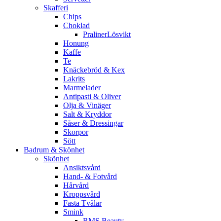
Skafferi
Chips
Choklad
PralinerLösvikt
Honung
Kaffe
Te
Knäckebröd & Kex
Lakrits
Marmelader
Antipasti & Oliver
Olja & Vinäger
Salt & Kryddor
Såser & Dressingar
Skorpor
Sött
Badrum & Skönhet
Skönhet
Ansiktsvård
Hand- & Fotvård
Hårvård
Kroppsvård
Fasta Tvålar
Smink
RMS Beauty