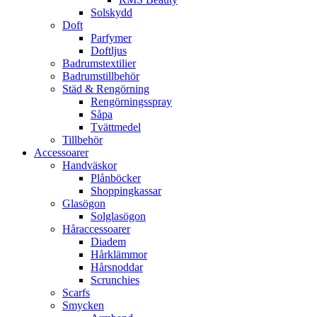
Solskydd
Doft
Parfymer
Doftljus
Badrumstextilier
Badrumstillbehör
Städ & Rengörning
Rengörningsspray
Såpa
Tvättmedel
Tillbehör
Accessoarer
Handväskor
Plånböcker
Shoppingkassar
Glasögon
Solglasögon
Håraccessoarer
Diadem
Hårklämmor
Hårsnoddar
Scrunchies
Scarfs
Smycken