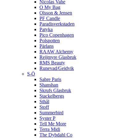
Nicolas Vahe
O My Bag
Olsson & Jensen
PF Candle
Paradisverkstaden
Patyka
Pico Copenhagen
Polspotten
Pärlans
RAAW Alchemy
Reijmyre Glasbruk
RMS Beauty
Runevad/Geidvik
S-Ö
Sabre Paris
Shanshan
Skrufs Glasbruk
Stackelbergs
Sthål
Stoff
Summerbird
Syster P
Tell Me More
Terra Midi
The Dybdahl Co