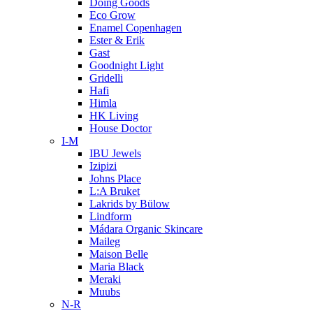
Doing Goods
Eco Grow
Enamel Copenhagen
Ester & Erik
Gast
Goodnight Light
Gridelli
Hafi
Himla
HK Living
House Doctor
I-M
IBU Jewels
Izipizi
Johns Place
L:A Bruket
Lakrids by Bülow
Lindform
Mádara Organic Skincare
Maileg
Maison Belle
Maria Black
Meraki
Muubs
N-R