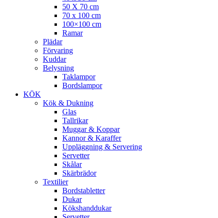
50 X 70 cm
70 x 100 cm
100×100 cm
Ramar
Plädar
Förvaring
Kuddar
Belysning
Taklampor
Bordslampor
KÖK
Kök & Dukning
Glas
Tallrikar
Muggar & Koppar
Kannor & Karaffer
Uppläggning & Servering
Servetter
Skålar
Skärbrädor
Textilier
Bordstabletter
Dukar
Kökshanddukar
Servetter