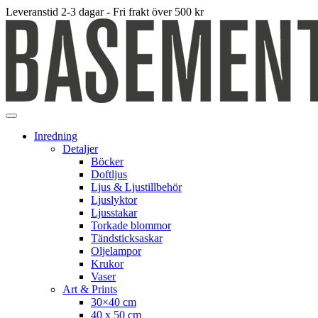
Leveranstid 2-3 dagar - Fri frakt över 500 kr
Inredning
Detaljer
Böcker
Doftljus
Ljus & Ljustillbehör
Ljuslyktor
Ljusstakar
Torkade blommor
Tändsticksaskar
Oljelampor
Krukor
Vaser
Art & Prints
30×40 cm
40 x 50 cm