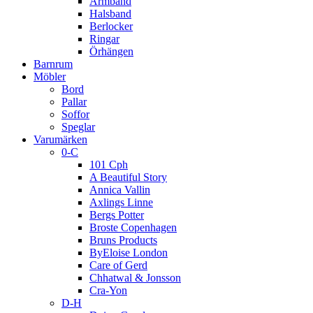
Armband
Halsband
Berlocker
Ringar
Örhängen
Barnrum
Möbler
Bord
Pallar
Soffor
Speglar
Varumärken
0-C
101 Cph
A Beautiful Story
Annica Vallin
Axlings Linne
Bergs Potter
Broste Copenhagen
Bruns Products
ByEloise London
Care of Gerd
Chhatwal & Jonsson
Cra-Yon
D-H