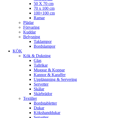
50 X 70 cm
70 x 100 cm
100×100 cm
Ramar
Plädar
Förvaring
Kuddar
Belysning
Taklampor
Bordslampor
KÖK
Kök & Dukning
Glas
Tallrikar
Muggar & Koppar
Kannor & Karaffer
Uppläggning & Servering
Servetter
Skålar
Skärbrädor
Textilier
Bordstabletter
Dukar
Kökshanddukar
Servetter