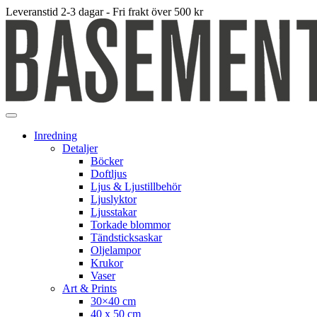
Leveranstid 2-3 dagar - Fri frakt över 500 kr
Inredning
Detaljer
Böcker
Doftljus
Ljus & Ljustillbehör
Ljuslyktor
Ljusstakar
Torkade blommor
Tändsticksaskar
Oljelampor
Krukor
Vaser
Art & Prints
30×40 cm
40 x 50 cm