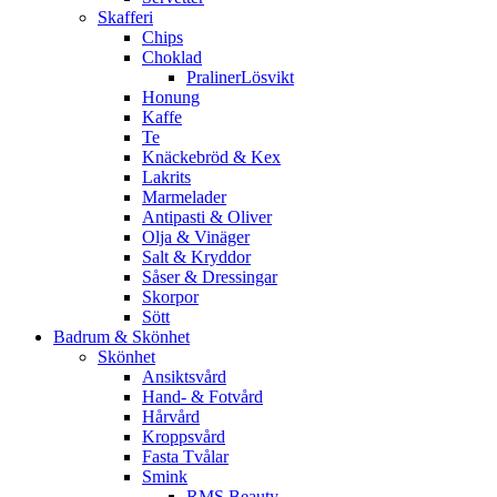
Skafferi
Chips
Choklad
PralinerLösvikt
Honung
Kaffe
Te
Knäckebröd & Kex
Lakrits
Marmelader
Antipasti & Oliver
Olja & Vinäger
Salt & Kryddor
Såser & Dressingar
Skorpor
Sött
Badrum & Skönhet
Skönhet
Ansiktsvård
Hand- & Fotvård
Hårvård
Kroppsvård
Fasta Tvålar
Smink
RMS Beauty