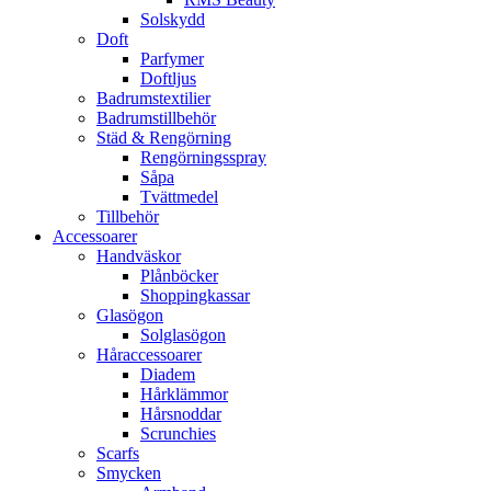
Solskydd
Doft
Parfymer
Doftljus
Badrumstextilier
Badrumstillbehör
Städ & Rengörning
Rengörningsspray
Såpa
Tvättmedel
Tillbehör
Accessoarer
Handväskor
Plånböcker
Shoppingkassar
Glasögon
Solglasögon
Håraccessoarer
Diadem
Hårklämmor
Hårsnoddar
Scrunchies
Scarfs
Smycken