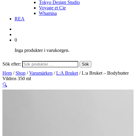
Tokyo Design Studio
Voyage et Cie
Whamisa
REA
0
Inga produkter i varukorgen.
Sök efter:
Sök
Hem
/
Shop
/
Varumärken
/
L:A Bruket
/ L:a Bruket – Bodybutter
Vildros 350 ml
🔍