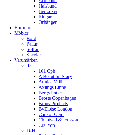
Armband
Halsband
Berlocker
Ringar
Örhängen
Barnrum
Möbler
Bord
Pallar
Soffor
Speglar
Varumärken
0-C
101 Cph
A Beautiful Story
Annica Vallin
Axlings Linne
Bergs Potter
Broste Copenhagen
Bruns Products
ByEloise London
Care of Gerd
Chhatwal & Jonsson
Cra-Yon
D-H