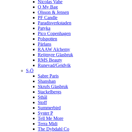
Nicolas Vahe
O My Bag
Olsson & Jensen
PF Candle
Paradisverkstaden
Patyka
Pico Copenhagen
Polspotten
Pärlans
RAAW Alchemy
Reijmyre Glasbruk
RMS Beauty
Runevad/Geidvik
S-Ö
Sabre Paris
Shanshan
Skrufs Glasbruk
Stackelbergs
Sthål
Stoff
Summerbird
Syster P
Tell Me More
Terra Midi
The Dybdahl Co