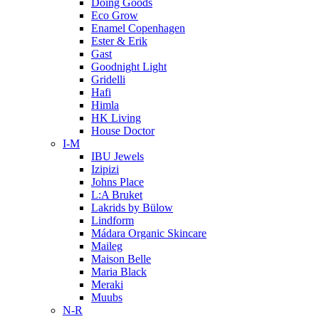
Doing Goods
Eco Grow
Enamel Copenhagen
Ester & Erik
Gast
Goodnight Light
Gridelli
Hafi
Himla
HK Living
House Doctor
I-M
IBU Jewels
Izipizi
Johns Place
L:A Bruket
Lakrids by Bülow
Lindform
Mádara Organic Skincare
Maileg
Maison Belle
Maria Black
Meraki
Muubs
N-R