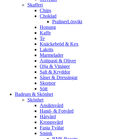
Skafferi
Chips
Choklad
PralinerLösvikt
Honung
Kaffe
Te
Knäckebröd & Kex
Lakrits
Marmelader
Antipasti & Oliver
Olja & Vinäger
Salt & Kryddor
Såser & Dressingar
Skorpor
Sött
Badrum & Skönhet
Skönhet
Ansiktsvård
Hand- & Fotvård
Hårvård
Kroppsvård
Fasta Tvålar
Smink
RMS Beauty