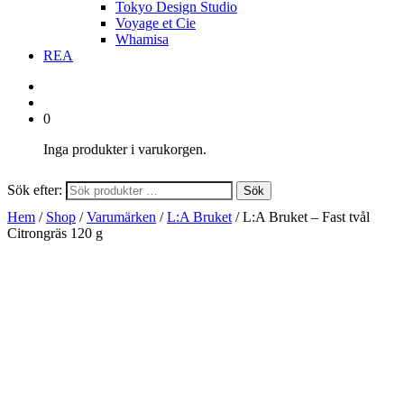
Tokyo Design Studio
Voyage et Cie
Whamisa
REA
0
Inga produkter i varukorgen.
Sök efter:
Sök
Hem
/
Shop
/
Varumärken
/
L:A Bruket
/ L:A Bruket – Fast tvål
Citrongräs 120 g