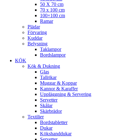
50 X 70 cm
70 x 100 cm
100×100 cm
Ramar
Plädar
Förvaring
Kuddar
Belysning
Taklampor
Bordslampor
KÖK
Kök & Dukning
Glas
Tallrikar
Muggar & Koppar
Kannor & Karaffer
Uppläggning & Servering
Servetter
Skålar
Skärbrädor
Textilier
Bordstabletter
Dukar
Kökshanddukar
Servetter