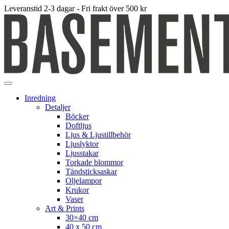
Leveranstid 2-3 dagar - Fri frakt över 500 kr
Inredning
Detaljer
Böcker
Doftljus
Ljus & Ljustillbehör
Ljuslyktor
Ljusstakar
Torkade blommor
Tändsticksaskar
Oljelampor
Krukor
Vaser
Art & Prints
30×40 cm
40 x 50 cm