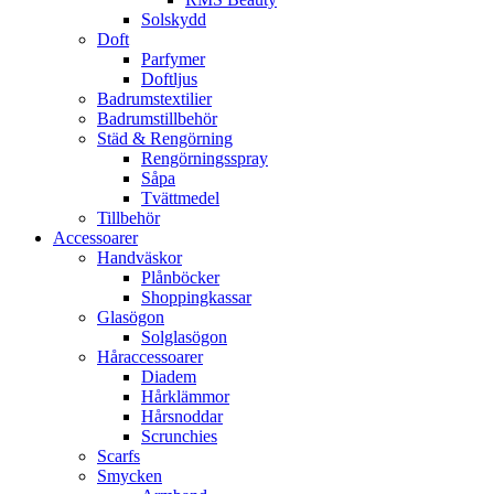
Solskydd
Doft
Parfymer
Doftljus
Badrumstextilier
Badrumstillbehör
Städ & Rengörning
Rengörningsspray
Såpa
Tvättmedel
Tillbehör
Accessoarer
Handväskor
Plånböcker
Shoppingkassar
Glasögon
Solglasögon
Håraccessoarer
Diadem
Hårklämmor
Hårsnoddar
Scrunchies
Scarfs
Smycken