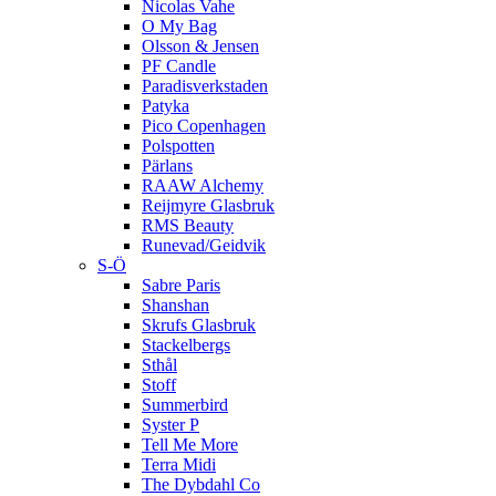
Nicolas Vahe
O My Bag
Olsson & Jensen
PF Candle
Paradisverkstaden
Patyka
Pico Copenhagen
Polspotten
Pärlans
RAAW Alchemy
Reijmyre Glasbruk
RMS Beauty
Runevad/Geidvik
S-Ö
Sabre Paris
Shanshan
Skrufs Glasbruk
Stackelbergs
Sthål
Stoff
Summerbird
Syster P
Tell Me More
Terra Midi
The Dybdahl Co