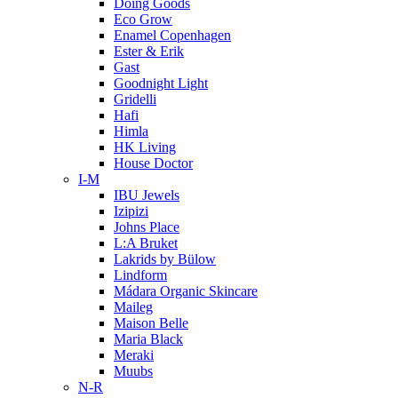
Doing Goods
Eco Grow
Enamel Copenhagen
Ester & Erik
Gast
Goodnight Light
Gridelli
Hafi
Himla
HK Living
House Doctor
I-M
IBU Jewels
Izipizi
Johns Place
L:A Bruket
Lakrids by Bülow
Lindform
Mádara Organic Skincare
Maileg
Maison Belle
Maria Black
Meraki
Muubs
N-R