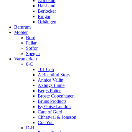
Armband
Halsband
Berlocker
Ringar
Örhängen
Barnrum
Möbler
Bord
Pallar
Soffor
Speglar
Varumärken
0-C
101 Cph
A Beautiful Story
Annica Vallin
Axlings Linne
Bergs Potter
Broste Copenhagen
Bruns Products
ByEloise London
Care of Gerd
Chhatwal & Jonsson
Cra-Yon
D-H