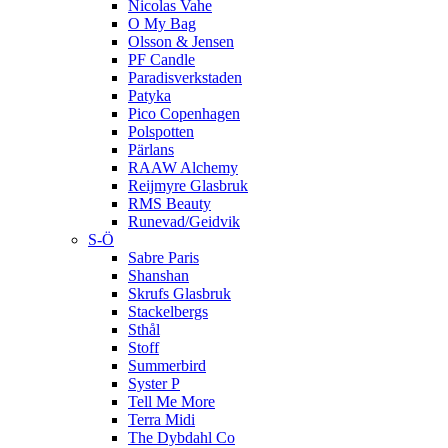
Nicolas Vahe
O My Bag
Olsson & Jensen
PF Candle
Paradisverkstaden
Patyka
Pico Copenhagen
Polspotten
Pärlans
RAAW Alchemy
Reijmyre Glasbruk
RMS Beauty
Runevad/Geidvik
S-Ö
Sabre Paris
Shanshan
Skrufs Glasbruk
Stackelbergs
Sthål
Stoff
Summerbird
Syster P
Tell Me More
Terra Midi
The Dybdahl Co