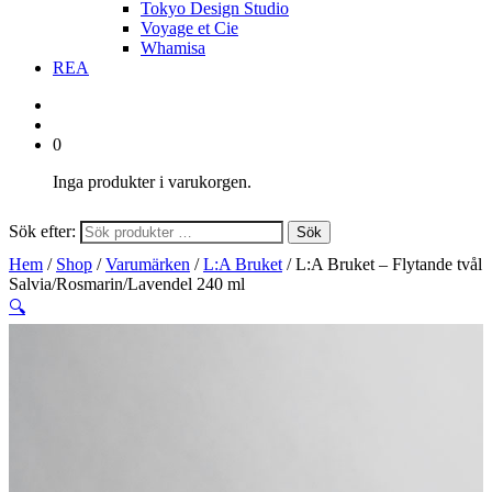
Tokyo Design Studio
Voyage et Cie
Whamisa
REA
0
Inga produkter i varukorgen.
Sök efter:
Sök
Hem
/
Shop
/
Varumärken
/
L:A Bruket
/ L:A Bruket – Flytande tvål
Salvia/Rosmarin/Lavendel 240 ml
🔍