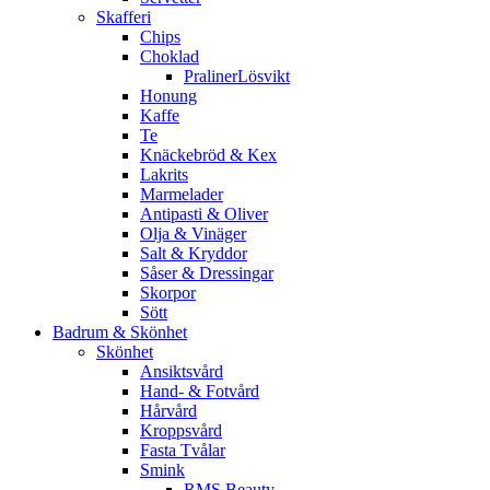
Skafferi
Chips
Choklad
PralinerLösvikt
Honung
Kaffe
Te
Knäckebröd & Kex
Lakrits
Marmelader
Antipasti & Oliver
Olja & Vinäger
Salt & Kryddor
Såser & Dressingar
Skorpor
Sött
Badrum & Skönhet
Skönhet
Ansiktsvård
Hand- & Fotvård
Hårvård
Kroppsvård
Fasta Tvålar
Smink
RMS Beauty