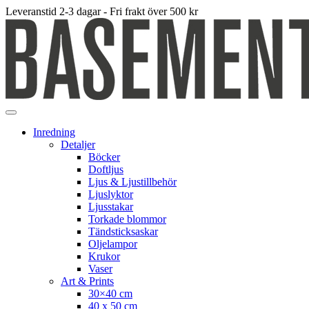
Leveranstid 2-3 dagar - Fri frakt över 500 kr
Inredning
Detaljer
Böcker
Doftljus
Ljus & Ljustillbehör
Ljuslyktor
Ljusstakar
Torkade blommor
Tändsticksaskar
Oljelampor
Krukor
Vaser
Art & Prints
30×40 cm
40 x 50 cm