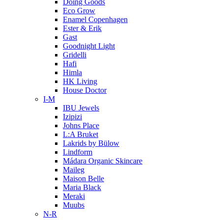
Doing Goods
Eco Grow
Enamel Copenhagen
Ester & Erik
Gast
Goodnight Light
Gridelli
Hafi
Himla
HK Living
House Doctor
I-M
IBU Jewels
Izipizi
Johns Place
L:A Bruket
Lakrids by Bülow
Lindform
Mádara Organic Skincare
Maileg
Maison Belle
Maria Black
Meraki
Muubs
N-R