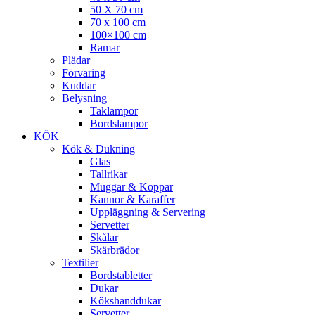
50 X 70 cm
70 x 100 cm
100×100 cm
Ramar
Plädar
Förvaring
Kuddar
Belysning
Taklampor
Bordslampor
KÖK
Kök & Dukning
Glas
Tallrikar
Muggar & Koppar
Kannor & Karaffer
Uppläggning & Servering
Servetter
Skålar
Skärbrädor
Textilier
Bordstabletter
Dukar
Kökshanddukar
Servetter