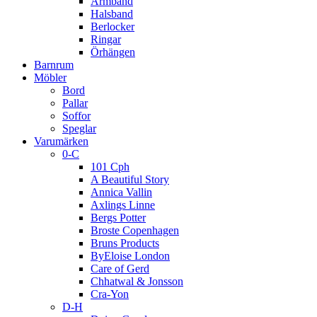
Armband
Halsband
Berlocker
Ringar
Örhängen
Barnrum
Möbler
Bord
Pallar
Soffor
Speglar
Varumärken
0-C
101 Cph
A Beautiful Story
Annica Vallin
Axlings Linne
Bergs Potter
Broste Copenhagen
Bruns Products
ByEloise London
Care of Gerd
Chhatwal & Jonsson
Cra-Yon
D-H