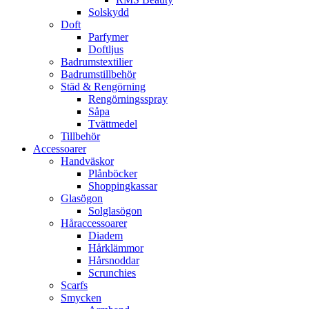
Solskydd
Doft
Parfymer
Doftljus
Badrumstextilier
Badrumstillbehör
Städ & Rengörning
Rengörningsspray
Såpa
Tvättmedel
Tillbehör
Accessoarer
Handväskor
Plånböcker
Shoppingkassar
Glasögon
Solglasögon
Håraccessoarer
Diadem
Hårklämmor
Hårsnoddar
Scrunchies
Scarfs
Smycken