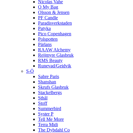
Nicolas Vahe
O My Bag
Olsson & Jensen
PF Candle
Paradisverkstaden
Patyka
Pico Copenhagen
Polspotten
Pärlans
RAAW Alchemy
Reijmyre Glasbruk
RMS Beauty
Runevad/Geidvik
S-Ö
Sabre Paris
Shanshan
Skrufs Glasbruk
Stackelbergs
Sthål
Stoff
Summerbird
Syster P
Tell Me More
Terra Midi
The Dybdahl Co