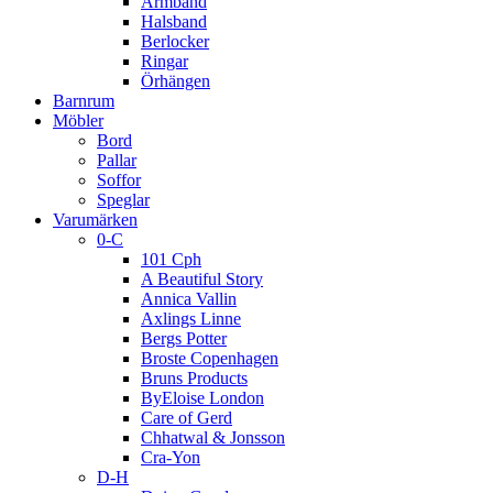
Armband
Halsband
Berlocker
Ringar
Örhängen
Barnrum
Möbler
Bord
Pallar
Soffor
Speglar
Varumärken
0-C
101 Cph
A Beautiful Story
Annica Vallin
Axlings Linne
Bergs Potter
Broste Copenhagen
Bruns Products
ByEloise London
Care of Gerd
Chhatwal & Jonsson
Cra-Yon
D-H