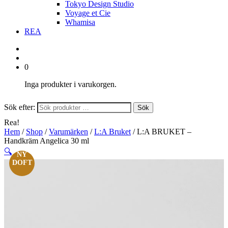
Tokyo Design Studio
Voyage et Cie
Whamisa
REA
0
Inga produkter i varukorgen.
Sök efter:
Sök
Rea!
Hem
/
Shop
/
Varumärken
/
L:A Bruket
/ L:A BRUKET –
Handkräm Angelica 30 ml
🔍
NY
DOFT