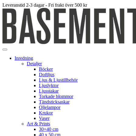
Leveranstid 2-3 dagar - Fri frakt över 500 kr
Inredning
Detaljer
Böcker
Doftljus
Ljus & Ljustillbehör
Ljuslyktor
Ljusstakar
Torkade blommor
Tändsticksaskar
Oljelampor
Krukor
Vaser
Art & Prints
30×40 cm
40 x 50 cm