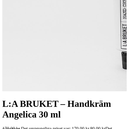
L:A BRUKET – Handkräm
Angelica 30 ml
170,00
kr
Det ursprungliga priset var: 170,00 kr.
80,00
kr
Det