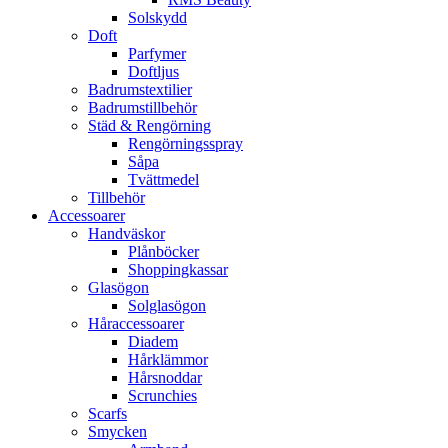
Solskydd
Doft
Parfymer
Doftljus
Badrumstextilier
Badrumstillbehör
Städ & Rengörning
Rengörningsspray
Såpa
Tvättmedel
Tillbehör
Accessoarer
Handväskor
Plånböcker
Shoppingkassar
Glasögon
Solglasögon
Håraccessoarer
Diadem
Hårklämmor
Hårsnoddar
Scrunchies
Scarfs
Smycken