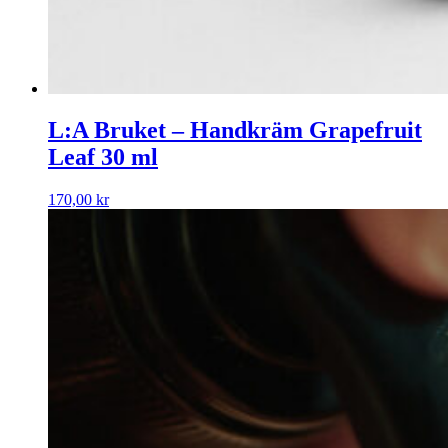
L:A Bruket – Handkräm Grapefruit
Leaf 30 ml
170,00
kr