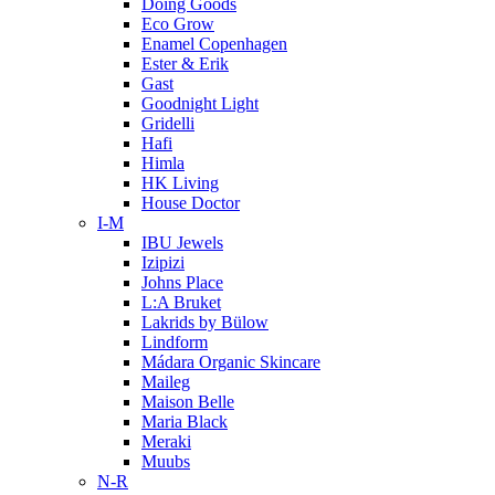
Doing Goods
Eco Grow
Enamel Copenhagen
Ester & Erik
Gast
Goodnight Light
Gridelli
Hafi
Himla
HK Living
House Doctor
I-M
IBU Jewels
Izipizi
Johns Place
L:A Bruket
Lakrids by Bülow
Lindform
Mádara Organic Skincare
Maileg
Maison Belle
Maria Black
Meraki
Muubs
N-R