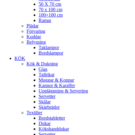
50 X 70 cm
70 x 100 cm
100×100 cm
Ramar
Plädar
Förvaring
Kuddar
Belysning
Taklampor
Bordslampor
KÖK
Kök & Dukning
Glas
Tallrikar
Muggar & Koppar
Kannor & Karaffer
Uppläggning & Servering
Servetter
Skålar
Skärbrädor
Textilier
Bordstabletter
Dukar
Kökshanddukar
Servetter