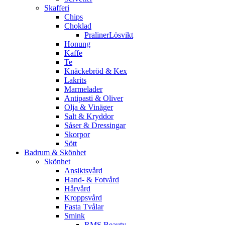
Skafferi
Chips
Choklad
PralinerLösvikt
Honung
Kaffe
Te
Knäckebröd & Kex
Lakrits
Marmelader
Antipasti & Oliver
Olja & Vinäger
Salt & Kryddor
Såser & Dressingar
Skorpor
Sött
Badrum & Skönhet
Skönhet
Ansiktsvård
Hand- & Fotvård
Hårvård
Kroppsvård
Fasta Tvålar
Smink
RMS Beauty