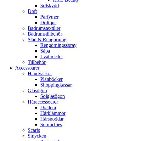
Solskydd
Doft
Parfymer
Doftljus
Badrumstextilier
Badrumstillbehör
Städ & Rengörning
Rengörningsspray
Såpa
Tvättmedel
Tillbehör
Accessoarer
Handväskor
Plånböcker
Shoppingkassar
Glasögon
Solglasögon
Håraccessoarer
Diadem
Hårklämmor
Hårsnoddar
Scrunchies
Scarfs
Smycken