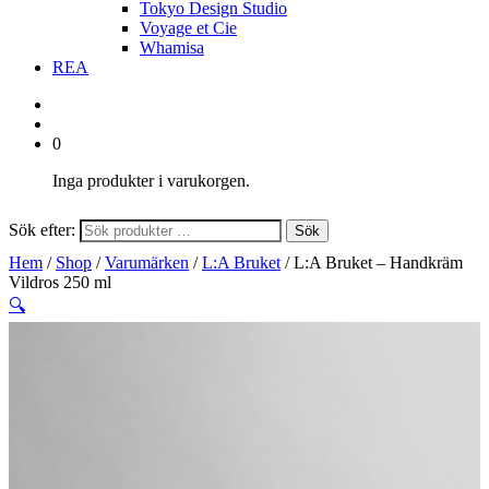
Tokyo Design Studio
Voyage et Cie
Whamisa
REA
0
Inga produkter i varukorgen.
Sök efter:
Sök
Hem
/
Shop
/
Varumärken
/
L:A Bruket
/ L:A Bruket – Handkräm
Vildros 250 ml
🔍