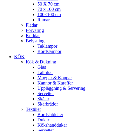
50 X 70 cm
70 x 100 cm
100×100 cm
Ramar
Plädar
Förvaring
Kuddar
Belysning
Taklampor
Bordslampor
KÖK
Kök & Dukning
Glas
Tallrikar
Muggar & Koppar
Kannor & Karaffer
Uppläggning & Servering
Servetter
Skålar
Skärbrädor
Textilier
Bordstabletter
Dukar
Kökshanddukar
Servetter