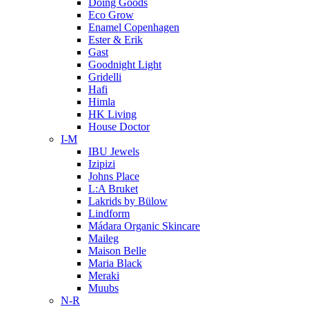
Doing Goods
Eco Grow
Enamel Copenhagen
Ester & Erik
Gast
Goodnight Light
Gridelli
Hafi
Himla
HK Living
House Doctor
I-M
IBU Jewels
Izipizi
Johns Place
L:A Bruket
Lakrids by Bülow
Lindform
Mádara Organic Skincare
Maileg
Maison Belle
Maria Black
Meraki
Muubs
N-R