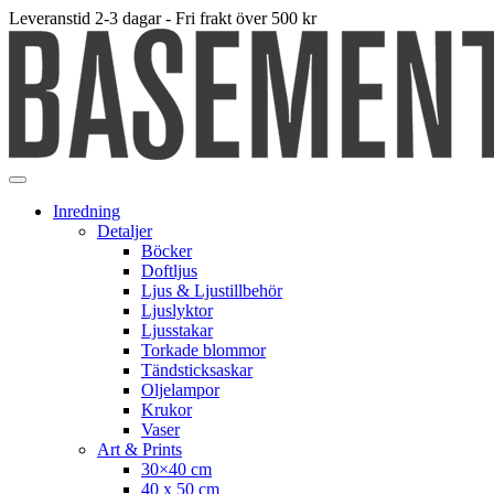
Leveranstid 2-3 dagar - Fri frakt över 500 kr
Inredning
Detaljer
Böcker
Doftljus
Ljus & Ljustillbehör
Ljuslyktor
Ljusstakar
Torkade blommor
Tändsticksaskar
Oljelampor
Krukor
Vaser
Art & Prints
30×40 cm
40 x 50 cm