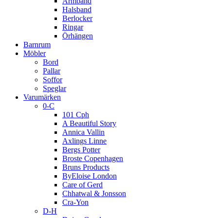
Armband
Halsband
Berlocker
Ringar
Örhängen
Barnrum
Möbler
Bord
Pallar
Soffor
Speglar
Varumärken
0-C
101 Cph
A Beautiful Story
Annica Vallin
Axlings Linne
Bergs Potter
Broste Copenhagen
Bruns Products
ByEloise London
Care of Gerd
Chhatwal & Jonsson
Cra-Yon
D-H