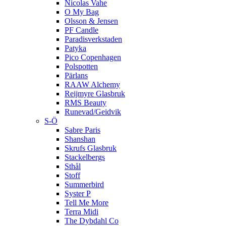
Nicolas Vahe
O My Bag
Olsson & Jensen
PF Candle
Paradisverkstaden
Patyka
Pico Copenhagen
Polspotten
Pärlans
RAAW Alchemy
Reijmyre Glasbruk
RMS Beauty
Runevad/Geidvik
S-Ö
Sabre Paris
Shanshan
Skrufs Glasbruk
Stackelbergs
Sthål
Stoff
Summerbird
Syster P
Tell Me More
Terra Midi
The Dybdahl Co