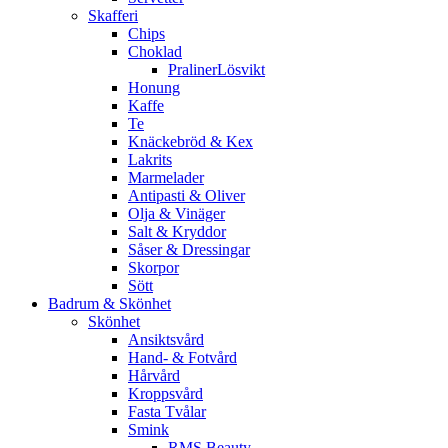
Skafferi
Chips
Choklad
PralinerLösvikt
Honung
Kaffe
Te
Knäckebröd & Kex
Lakrits
Marmelader
Antipasti & Oliver
Olja & Vinäger
Salt & Kryddor
Såser & Dressingar
Skorpor
Sött
Badrum & Skönhet
Skönhet
Ansiktsvård
Hand- & Fotvård
Hårvård
Kroppsvård
Fasta Tvålar
Smink
RMS Beauty