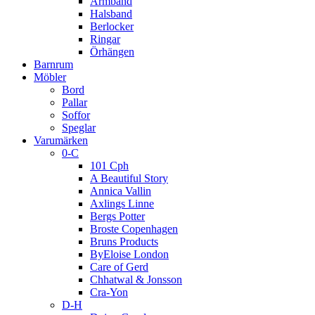
Armband
Halsband
Berlocker
Ringar
Örhängen
Barnrum
Möbler
Bord
Pallar
Soffor
Speglar
Varumärken
0-C
101 Cph
A Beautiful Story
Annica Vallin
Axlings Linne
Bergs Potter
Broste Copenhagen
Bruns Products
ByEloise London
Care of Gerd
Chhatwal & Jonsson
Cra-Yon
D-H