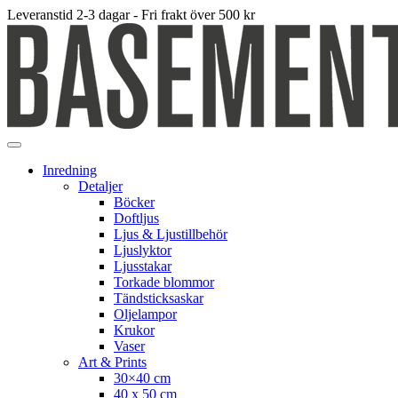
Leveranstid 2-3 dagar - Fri frakt över 500 kr
Inredning
Detaljer
Böcker
Doftljus
Ljus & Ljustillbehör
Ljuslyktor
Ljusstakar
Torkade blommor
Tändsticksaskar
Oljelampor
Krukor
Vaser
Art & Prints
30×40 cm
40 x 50 cm