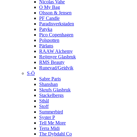
Nicolas Vahe
O My Bag
Olsson & Jensen
PF Candle
Paradisverkstaden
Patyka
Pico Copenhagen
Polspotten
Pärlans
RAAW Alchemy
Reijmyre Glasbruk
RMS Beauty
Runevad/Geidvik
S-Ö
Sabre Paris
Shanshan
Skrufs Glasbruk
Stackelbergs
Sthål
Stoff
Summerbird
Syster P
Tell Me More
Terra Midi
The Dybdahl Co