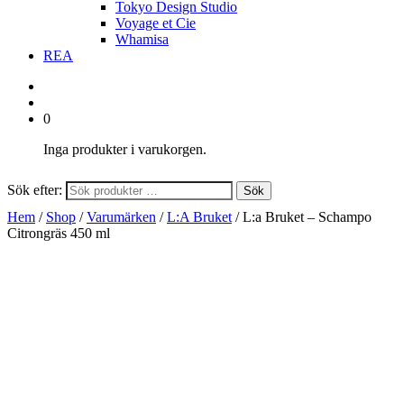
Tokyo Design Studio
Voyage et Cie
Whamisa
REA
0
Inga produkter i varukorgen.
Sök efter:
Sök
Hem
/
Shop
/
Varumärken
/
L:A Bruket
/ L:a Bruket – Schampo
Citrongräs 450 ml