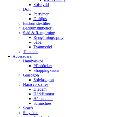
Solskydd
Doft
Parfymer
Doftljus
Badrumstextilier
Badrumstillbehör
Städ & Rengörning
Rengörningsspray
Såpa
Tvättmedel
Tillbehör
Accessoarer
Handväskor
Plånböcker
Shoppingkassar
Glasögon
Solglasögon
Håraccessoarer
Diadem
Hårklämmor
Hårsnoddar
Scrunchies
Scarfs
Smycken