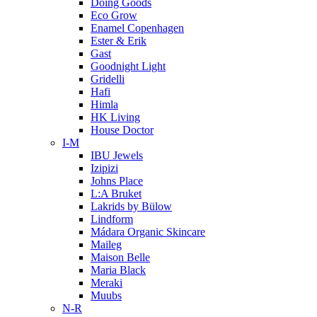
Doing Goods
Eco Grow
Enamel Copenhagen
Ester & Erik
Gast
Goodnight Light
Gridelli
Hafi
Himla
HK Living
House Doctor
I-M
IBU Jewels
Izipizi
Johns Place
L:A Bruket
Lakrids by Bülow
Lindform
Mádara Organic Skincare
Maileg
Maison Belle
Maria Black
Meraki
Muubs
N-R