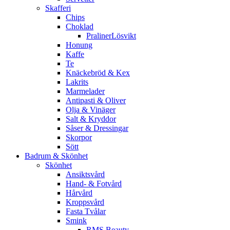
Skafferi
Chips
Choklad
PralinerLösvikt
Honung
Kaffe
Te
Knäckebröd & Kex
Lakrits
Marmelader
Antipasti & Oliver
Olja & Vinäger
Salt & Kryddor
Såser & Dressingar
Skorpor
Sött
Badrum & Skönhet
Skönhet
Ansiktsvård
Hand- & Fotvård
Hårvård
Kroppsvård
Fasta Tvålar
Smink
RMS Beauty