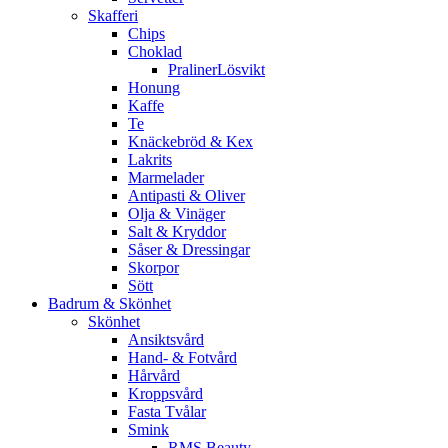
Skafferi
Chips
Choklad
PralinerLösvikt
Honung
Kaffe
Te
Knäckebröd & Kex
Lakrits
Marmelader
Antipasti & Oliver
Olja & Vinäger
Salt & Kryddor
Såser & Dressingar
Skorpor
Sött
Badrum & Skönhet
Skönhet
Ansiktsvård
Hand- & Fotvård
Hårvård
Kroppsvård
Fasta Tvålar
Smink
RMS Beauty