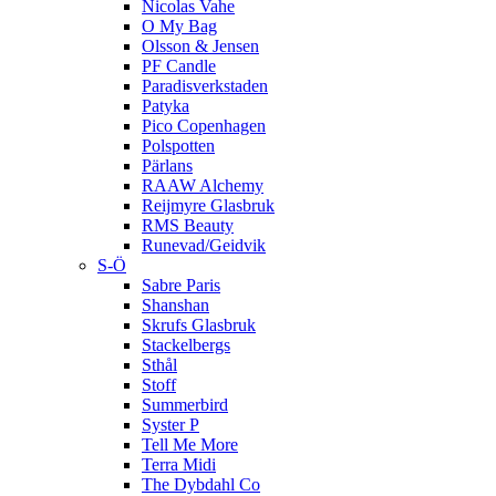
Nicolas Vahe
O My Bag
Olsson & Jensen
PF Candle
Paradisverkstaden
Patyka
Pico Copenhagen
Polspotten
Pärlans
RAAW Alchemy
Reijmyre Glasbruk
RMS Beauty
Runevad/Geidvik
S-Ö
Sabre Paris
Shanshan
Skrufs Glasbruk
Stackelbergs
Sthål
Stoff
Summerbird
Syster P
Tell Me More
Terra Midi
The Dybdahl Co