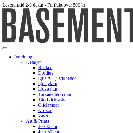
Leveranstid 2-3 dagar - Fri frakt över 500 kr
Inredning
Detaljer
Böcker
Doftljus
Ljus & Ljustillbehör
Ljuslyktor
Ljusstakar
Torkade blommor
Tändsticksaskar
Oljelampor
Krukor
Vaser
Art & Prints
30×40 cm
40 x 50 cm