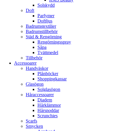
Solskydd
Doft
Parfymer
Doftljus
Badrumstextilier
Badrumstillbehör
Städ & Rengörning
Rengörningsspray
Såpa
Tvättmedel
Tillbehör
Accessoarer
Handväskor
Plånböcker
Shoppingkassar
Glasögon
Solglasögon
Håraccessoarer
Diadem
Hårklämmor
Hårsnoddar
Scrunchies
Scarfs
Smycken