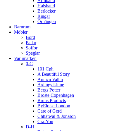
Armband
Halsband
Berlocker
Ringar
Örhängen
Barnrum
Möbler
Bord
Pallar
Soffor
Speglar
Varumärken
0-C
101 Cph
A Beautiful Story
Annica Vallin
Axlings Linne
Bergs Potter
Broste Copenhagen
Bruns Products
ByEloise London
Care of Gerd
Chhatwal & Jonsson
Cra-Yon
D-H