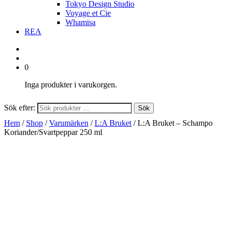
Tokyo Design Studio
Voyage et Cie
Whamisa
REA
0
Inga produkter i varukorgen.
Sök efter:
Sök
Hem
/
Shop
/
Varumärken
/
L:A Bruket
/ L:A Bruket – Schampo
Koriander/Svartpeppar 250 ml