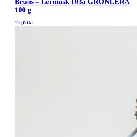
Bruns – Lermask 103a GRÖNLERA
100 g
110,00
kr