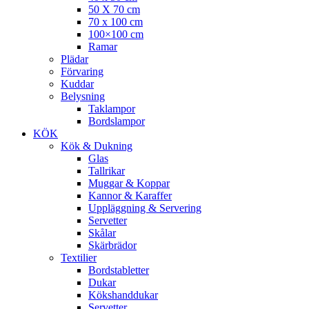
50 X 70 cm
70 x 100 cm
100×100 cm
Ramar
Plädar
Förvaring
Kuddar
Belysning
Taklampor
Bordslampor
KÖK
Kök & Dukning
Glas
Tallrikar
Muggar & Koppar
Kannor & Karaffer
Uppläggning & Servering
Servetter
Skålar
Skärbrädor
Textilier
Bordstabletter
Dukar
Kökshanddukar
Servetter