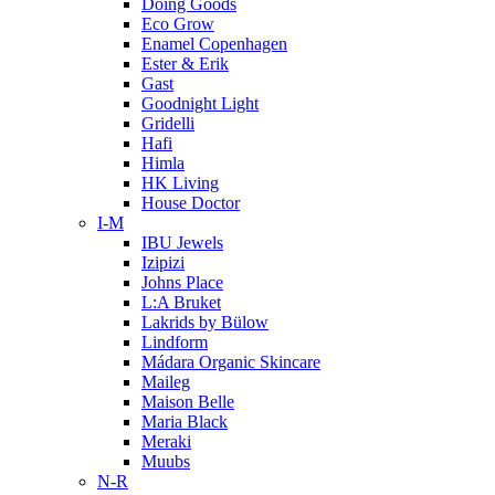
Doing Goods
Eco Grow
Enamel Copenhagen
Ester & Erik
Gast
Goodnight Light
Gridelli
Hafi
Himla
HK Living
House Doctor
I-M
IBU Jewels
Izipizi
Johns Place
L:A Bruket
Lakrids by Bülow
Lindform
Mádara Organic Skincare
Maileg
Maison Belle
Maria Black
Meraki
Muubs
N-R