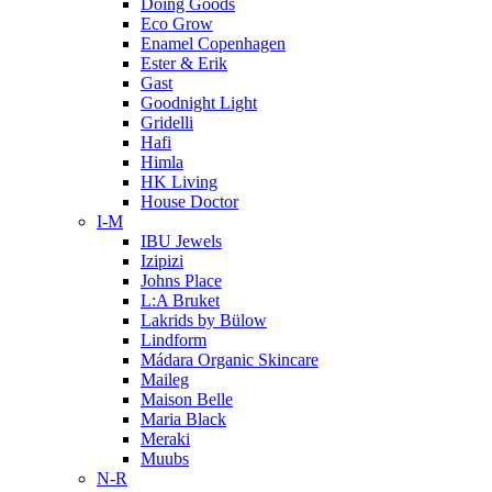
Doing Goods
Eco Grow
Enamel Copenhagen
Ester & Erik
Gast
Goodnight Light
Gridelli
Hafi
Himla
HK Living
House Doctor
I-M
IBU Jewels
Izipizi
Johns Place
L:A Bruket
Lakrids by Bülow
Lindform
Mádara Organic Skincare
Maileg
Maison Belle
Maria Black
Meraki
Muubs
N-R