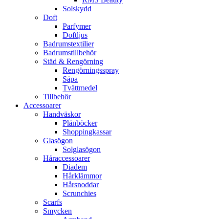
Solskydd
Doft
Parfymer
Doftljus
Badrumstextilier
Badrumstillbehör
Städ & Rengörning
Rengörningsspray
Såpa
Tvättmedel
Tillbehör
Accessoarer
Handväskor
Plånböcker
Shoppingkassar
Glasögon
Solglasögon
Håraccessoarer
Diadem
Hårklämmor
Hårsnoddar
Scrunchies
Scarfs
Smycken