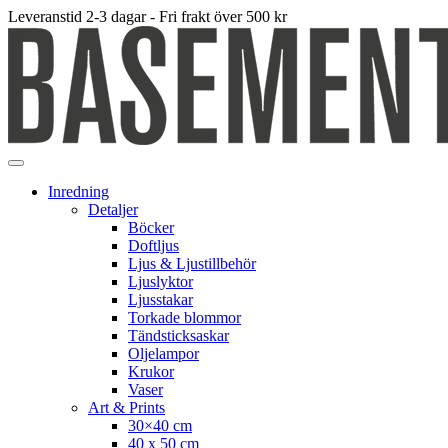
Leveranstid 2-3 dagar - Fri frakt över 500 kr
Inredning
Detaljer
Böcker
Doftljus
Ljus & Ljustillbehör
Ljuslyktor
Ljusstakar
Torkade blommor
Tändsticksaskar
Oljelampor
Krukor
Vaser
Art & Prints
30×40 cm
40 x 50 cm