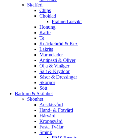
Skafferi
Chips
Choklad
PralinerLösvikt
Honung
Kaffe
Te
Knäckebröd & Kex
Lakrits
Marmelader
Antipasti & Oliver
Olja & Vinäger
Salt & Kryddor
Såser & Dressingar
Skorpor
Sött
Badrum & Skönhet
Skönhet
Ansiktsvård
Hand- & Fotvård
Hårvård
Kroppsvård
Fasta Tvålar
Smink
RMS Beauty