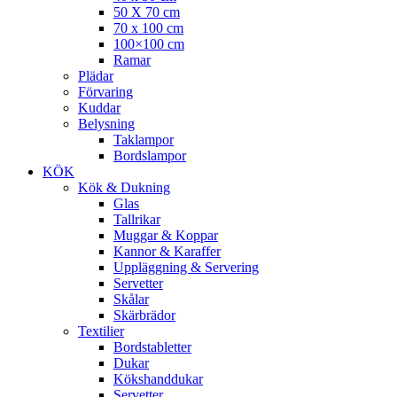
50 X 70 cm
70 x 100 cm
100×100 cm
Ramar
Plädar
Förvaring
Kuddar
Belysning
Taklampor
Bordslampor
KÖK
Kök & Dukning
Glas
Tallrikar
Muggar & Koppar
Kannor & Karaffer
Uppläggning & Servering
Servetter
Skålar
Skärbrädor
Textilier
Bordstabletter
Dukar
Kökshanddukar
Servetter