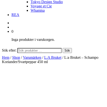
Tokyo Design Studio
Voyage et Cie
Whamisa
REA
0
Inga produkter i varukorgen.
Sök efter:
Sök
Hem
/
Shop
/
Varumärken
/
L:A Bruket
/ L:a Bruket – Schampo
Koriander/Svartpeppar 450 ml