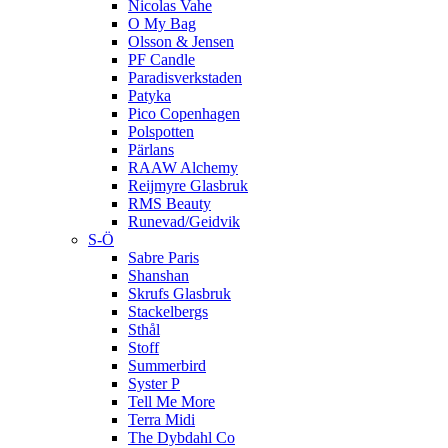
Nicolas Vahe
O My Bag
Olsson & Jensen
PF Candle
Paradisverkstaden
Patyka
Pico Copenhagen
Polspotten
Pärlans
RAAW Alchemy
Reijmyre Glasbruk
RMS Beauty
Runevad/Geidvik
S-Ö
Sabre Paris
Shanshan
Skrufs Glasbruk
Stackelbergs
Sthål
Stoff
Summerbird
Syster P
Tell Me More
Terra Midi
The Dybdahl Co