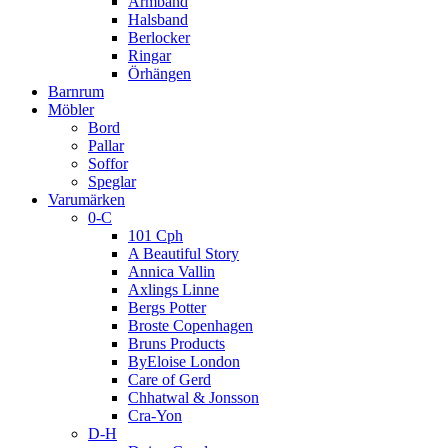
Armband
Halsband
Berlocker
Ringar
Örhängen
Barnrum
Möbler
Bord
Pallar
Soffor
Speglar
Varumärken
0-C
101 Cph
A Beautiful Story
Annica Vallin
Axlings Linne
Bergs Potter
Broste Copenhagen
Bruns Products
ByEloise London
Care of Gerd
Chhatwal & Jonsson
Cra-Yon
D-H