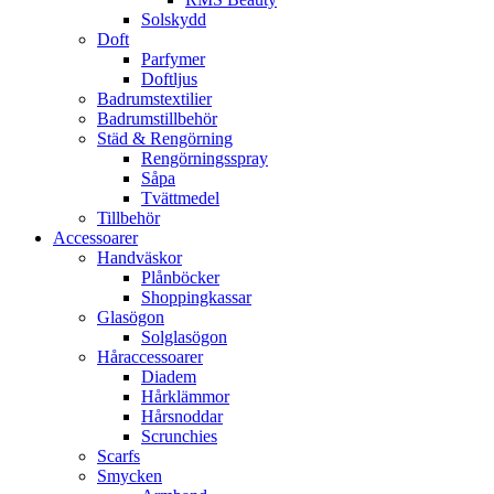
Solskydd
Doft
Parfymer
Doftljus
Badrumstextilier
Badrumstillbehör
Städ & Rengörning
Rengörningsspray
Såpa
Tvättmedel
Tillbehör
Accessoarer
Handväskor
Plånböcker
Shoppingkassar
Glasögon
Solglasögon
Håraccessoarer
Diadem
Hårklämmor
Hårsnoddar
Scrunchies
Scarfs
Smycken