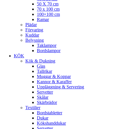
50 X 70 cm
70 x 100 cm
100×100 cm
Ramar
Plädar
Förvaring
Kuddar
Belysning
Taklampor
Bordslampor
KÖK
Kök & Dukning
Glas
Tallrikar
Muggar & Koppar
Kannor & Karaffer
Uppläggning & Servering
Servetter
Skålar
Skärbrädor
Textilier
Bordstabletter
Dukar
Kökshanddukar
Servetter