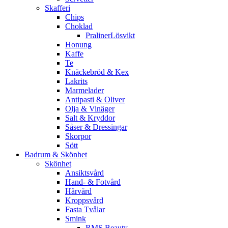
Skafferi
Chips
Choklad
PralinerLösvikt
Honung
Kaffe
Te
Knäckebröd & Kex
Lakrits
Marmelader
Antipasti & Oliver
Olja & Vinäger
Salt & Kryddor
Såser & Dressingar
Skorpor
Sött
Badrum & Skönhet
Skönhet
Ansiktsvård
Hand- & Fotvård
Hårvård
Kroppsvård
Fasta Tvålar
Smink
RMS Beauty