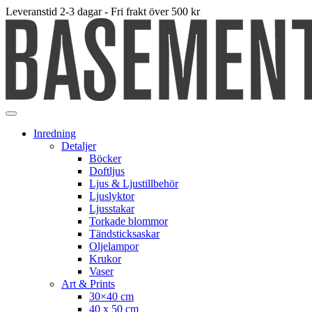
Leveranstid 2-3 dagar - Fri frakt över 500 kr
Inredning
Detaljer
Böcker
Doftljus
Ljus & Ljustillbehör
Ljuslyktor
Ljusstakar
Torkade blommor
Tändsticksaskar
Oljelampor
Krukor
Vaser
Art & Prints
30×40 cm
40 x 50 cm