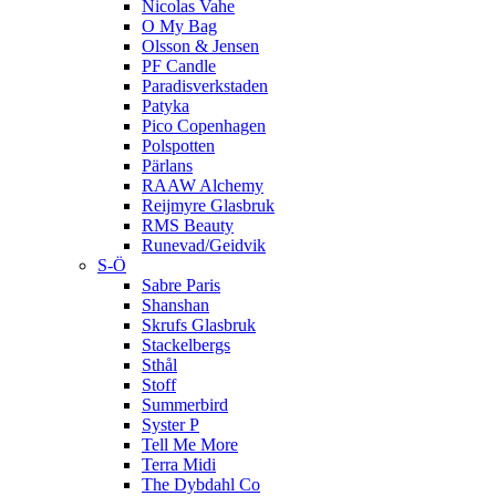
Nicolas Vahe
O My Bag
Olsson & Jensen
PF Candle
Paradisverkstaden
Patyka
Pico Copenhagen
Polspotten
Pärlans
RAAW Alchemy
Reijmyre Glasbruk
RMS Beauty
Runevad/Geidvik
S-Ö
Sabre Paris
Shanshan
Skrufs Glasbruk
Stackelbergs
Sthål
Stoff
Summerbird
Syster P
Tell Me More
Terra Midi
The Dybdahl Co