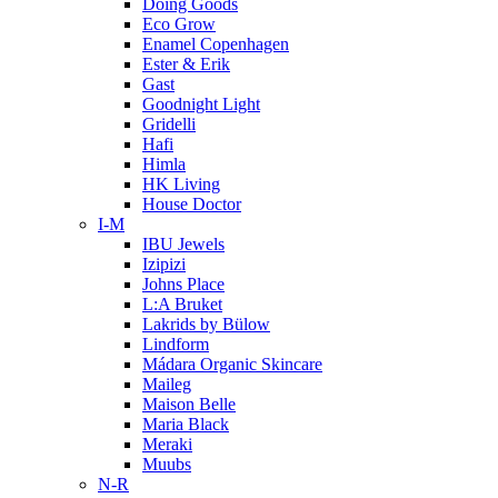
Doing Goods
Eco Grow
Enamel Copenhagen
Ester & Erik
Gast
Goodnight Light
Gridelli
Hafi
Himla
HK Living
House Doctor
I-M
IBU Jewels
Izipizi
Johns Place
L:A Bruket
Lakrids by Bülow
Lindform
Mádara Organic Skincare
Maileg
Maison Belle
Maria Black
Meraki
Muubs
N-R