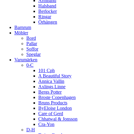
Armband
Halsband
Berlocker
Ringar
Örhängen
Barnrum
Möbler
Bord
Pallar
Soffor
Speglar
Varumärken
0-C
101 Cph
A Beautiful Story
Annica Vallin
Axlings Linne
Bergs Potter
Broste Copenhagen
Bruns Products
ByEloise London
Care of Gerd
Chhatwal & Jonsson
Cra-Yon
D-H