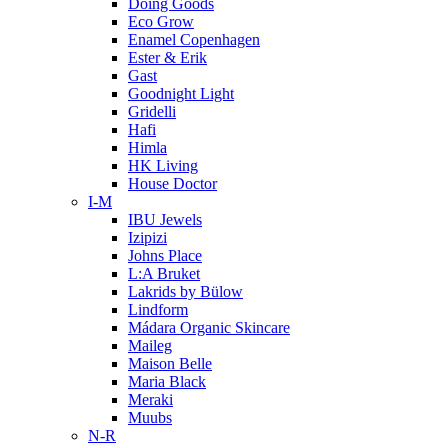
Doing Goods
Eco Grow
Enamel Copenhagen
Ester & Erik
Gast
Goodnight Light
Gridelli
Hafi
Himla
HK Living
House Doctor
I-M
IBU Jewels
Izipizi
Johns Place
L:A Bruket
Lakrids by Bülow
Lindform
Mádara Organic Skincare
Maileg
Maison Belle
Maria Black
Meraki
Muubs
N-R