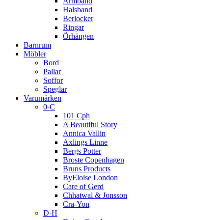
Armband
Halsband
Berlocker
Ringar
Örhängen
Barnrum
Möbler
Bord
Pallar
Soffor
Speglar
Varumärken
0-C
101 Cph
A Beautiful Story
Annica Vallin
Axlings Linne
Bergs Potter
Broste Copenhagen
Bruns Products
ByEloise London
Care of Gerd
Chhatwal & Jonsson
Cra-Yon
D-H