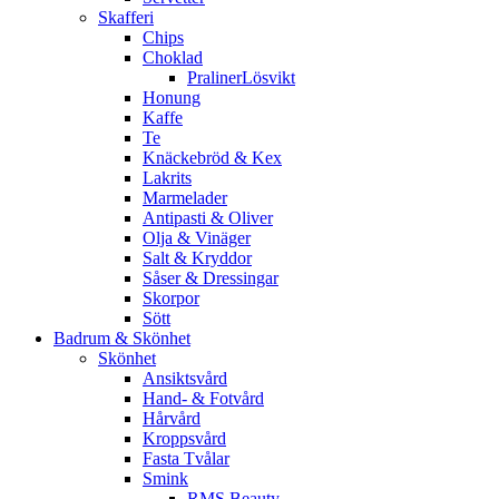
Skafferi
Chips
Choklad
PralinerLösvikt
Honung
Kaffe
Te
Knäckebröd & Kex
Lakrits
Marmelader
Antipasti & Oliver
Olja & Vinäger
Salt & Kryddor
Såser & Dressingar
Skorpor
Sött
Badrum & Skönhet
Skönhet
Ansiktsvård
Hand- & Fotvård
Hårvård
Kroppsvård
Fasta Tvålar
Smink
RMS Beauty