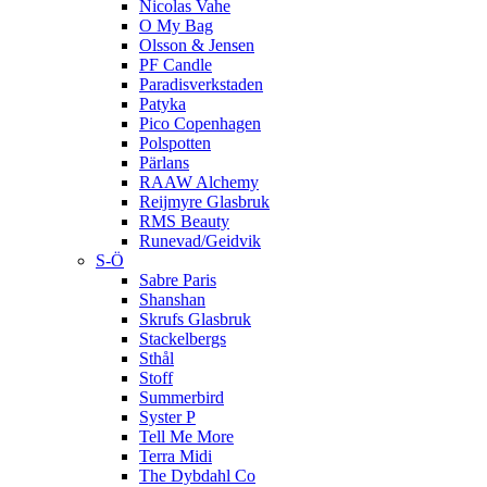
Nicolas Vahe
O My Bag
Olsson & Jensen
PF Candle
Paradisverkstaden
Patyka
Pico Copenhagen
Polspotten
Pärlans
RAAW Alchemy
Reijmyre Glasbruk
RMS Beauty
Runevad/Geidvik
S-Ö
Sabre Paris
Shanshan
Skrufs Glasbruk
Stackelbergs
Sthål
Stoff
Summerbird
Syster P
Tell Me More
Terra Midi
The Dybdahl Co