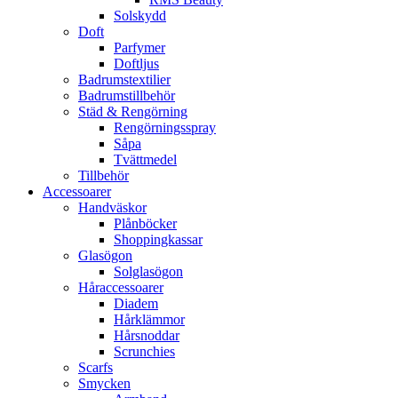
Solskydd
Doft
Parfymer
Doftljus
Badrumstextilier
Badrumstillbehör
Städ & Rengörning
Rengörningsspray
Såpa
Tvättmedel
Tillbehör
Accessoarer
Handväskor
Plånböcker
Shoppingkassar
Glasögon
Solglasögon
Håraccessoarer
Diadem
Hårklämmor
Hårsnoddar
Scrunchies
Scarfs
Smycken