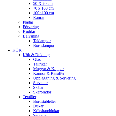
50 X 70 cm
70 x 100 cm
100×100 cm
Ramar
Plädar
Förvaring
Kuddar
Belysning
Taklampor
Bordslampor
KÖK
Kök & Dukning
Glas
Tallrikar
Muggar & Koppar
Kannor & Karaffer
Uppläggning & Servering
Servetter
Skålar
Skärbrädor
Textilier
Bordstabletter
Dukar
Kökshanddukar
Servetter