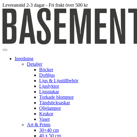
Leveranstid 2-3 dagar - Fri frakt över 500 kr
Inredning
Detaljer
Böcker
Doftljus
Ljus & Ljustillbehör
Ljuslyktor
Ljusstakar
Torkade blommor
Tändsticksaskar
Oljelampor
Krukor
Vaser
Art & Prints
30×40 cm
40 x 50 cm