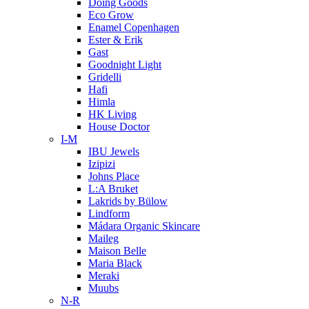
Doing Goods
Eco Grow
Enamel Copenhagen
Ester & Erik
Gast
Goodnight Light
Gridelli
Hafi
Himla
HK Living
House Doctor
I-M
IBU Jewels
Izipizi
Johns Place
L:A Bruket
Lakrids by Bülow
Lindform
Mádara Organic Skincare
Maileg
Maison Belle
Maria Black
Meraki
Muubs
N-R