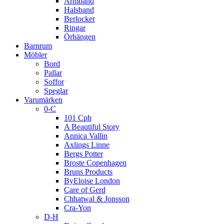
Armband
Halsband
Berlocker
Ringar
Örhängen
Barnrum
Möbler
Bord
Pallar
Soffor
Speglar
Varumärken
0-C
101 Cph
A Beautiful Story
Annica Vallin
Axlings Linne
Bergs Potter
Broste Copenhagen
Bruns Products
ByEloise London
Care of Gerd
Chhatwal & Jonsson
Cra-Yon
D-H