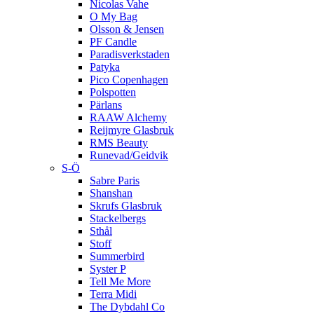
Nicolas Vahe
O My Bag
Olsson & Jensen
PF Candle
Paradisverkstaden
Patyka
Pico Copenhagen
Polspotten
Pärlans
RAAW Alchemy
Reijmyre Glasbruk
RMS Beauty
Runevad/Geidvik
S-Ö
Sabre Paris
Shanshan
Skrufs Glasbruk
Stackelbergs
Sthål
Stoff
Summerbird
Syster P
Tell Me More
Terra Midi
The Dybdahl Co