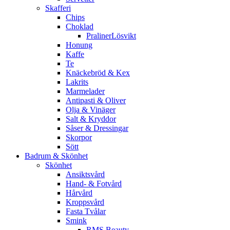
Skafferi
Chips
Choklad
PralinerLösvikt
Honung
Kaffe
Te
Knäckebröd & Kex
Lakrits
Marmelader
Antipasti & Oliver
Olja & Vinäger
Salt & Kryddor
Såser & Dressingar
Skorpor
Sött
Badrum & Skönhet
Skönhet
Ansiktsvård
Hand- & Fotvård
Hårvård
Kroppsvård
Fasta Tvålar
Smink
RMS Beauty