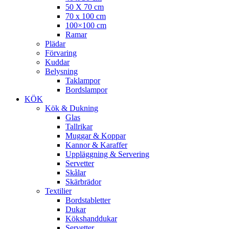
50 X 70 cm
70 x 100 cm
100×100 cm
Ramar
Plädar
Förvaring
Kuddar
Belysning
Taklampor
Bordslampor
KÖK
Kök & Dukning
Glas
Tallrikar
Muggar & Koppar
Kannor & Karaffer
Uppläggning & Servering
Servetter
Skålar
Skärbrädor
Textilier
Bordstabletter
Dukar
Kökshanddukar
Servetter