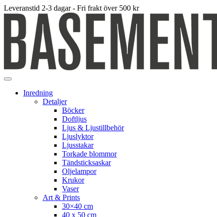
Leveranstid 2-3 dagar - Fri frakt över 500 kr
Inredning
Detaljer
Böcker
Doftljus
Ljus & Ljustillbehör
Ljuslyktor
Ljusstakar
Torkade blommor
Tändsticksaskar
Oljelampor
Krukor
Vaser
Art & Prints
30×40 cm
40 x 50 cm