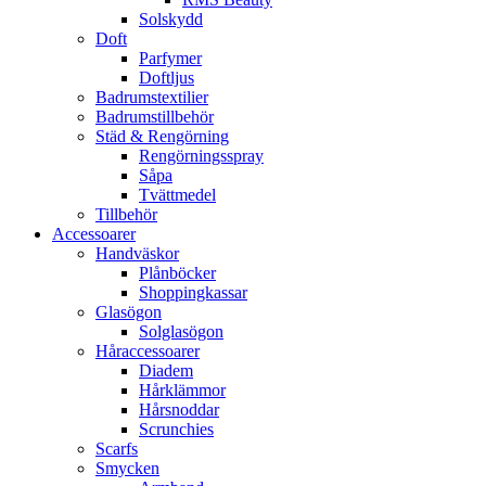
Solskydd
Doft
Parfymer
Doftljus
Badrumstextilier
Badrumstillbehör
Städ & Rengörning
Rengörningsspray
Såpa
Tvättmedel
Tillbehör
Accessoarer
Handväskor
Plånböcker
Shoppingkassar
Glasögon
Solglasögon
Håraccessoarer
Diadem
Hårklämmor
Hårsnoddar
Scrunchies
Scarfs
Smycken