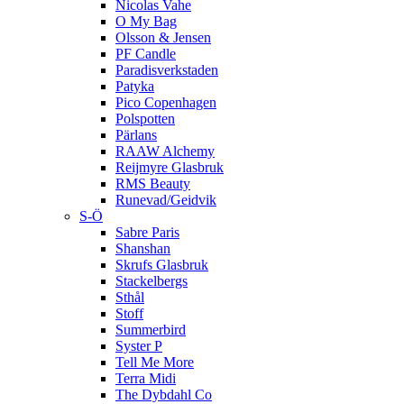
Nicolas Vahe
O My Bag
Olsson & Jensen
PF Candle
Paradisverkstaden
Patyka
Pico Copenhagen
Polspotten
Pärlans
RAAW Alchemy
Reijmyre Glasbruk
RMS Beauty
Runevad/Geidvik
S-Ö
Sabre Paris
Shanshan
Skrufs Glasbruk
Stackelbergs
Sthål
Stoff
Summerbird
Syster P
Tell Me More
Terra Midi
The Dybdahl Co