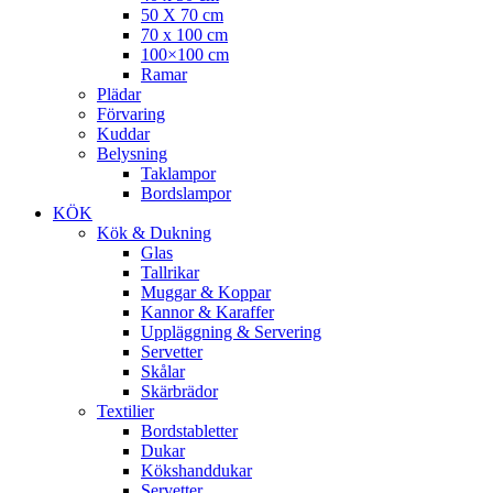
50 X 70 cm
70 x 100 cm
100×100 cm
Ramar
Plädar
Förvaring
Kuddar
Belysning
Taklampor
Bordslampor
KÖK
Kök & Dukning
Glas
Tallrikar
Muggar & Koppar
Kannor & Karaffer
Uppläggning & Servering
Servetter
Skålar
Skärbrädor
Textilier
Bordstabletter
Dukar
Kökshanddukar
Servetter