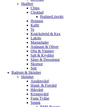
Skafferi
Chips
Choklad
PralinerLösvikt
Honung
Kaffe
Te
Knäckebröd & Kex
Lakrits
Marmelader
Antipasti & Oliver
Olja & Vinäger
Salt & Kryddor
Såser & Dressingar
Skorpor
Sött
Badrum & Skönhet
Skönhet
Ansiktsvård
Hand- & Fotvård
Hårvård
Kroppsvård
Fasta Tvålar
Smink
RMS Beauty