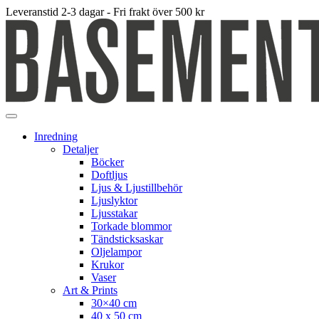
Leveranstid 2-3 dagar - Fri frakt över 500 kr
Inredning
Detaljer
Böcker
Doftljus
Ljus & Ljustillbehör
Ljuslyktor
Ljusstakar
Torkade blommor
Tändsticksaskar
Oljelampor
Krukor
Vaser
Art & Prints
30×40 cm
40 x 50 cm