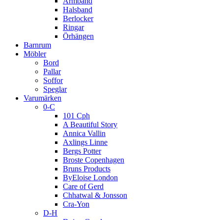
Armband
Halsband
Berlocker
Ringar
Örhängen
Barnrum
Möbler
Bord
Pallar
Soffor
Speglar
Varumärken
0-C
101 Cph
A Beautiful Story
Annica Vallin
Axlings Linne
Bergs Potter
Broste Copenhagen
Bruns Products
ByEloise London
Care of Gerd
Chhatwal & Jonsson
Cra-Yon
D-H