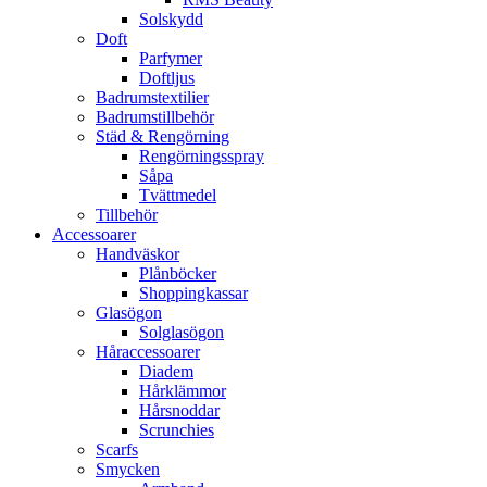
Solskydd
Doft
Parfymer
Doftljus
Badrumstextilier
Badrumstillbehör
Städ & Rengörning
Rengörningsspray
Såpa
Tvättmedel
Tillbehör
Accessoarer
Handväskor
Plånböcker
Shoppingkassar
Glasögon
Solglasögon
Håraccessoarer
Diadem
Hårklämmor
Hårsnoddar
Scrunchies
Scarfs
Smycken