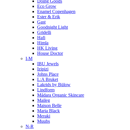
Doing Goods
Eco Grow
Enamel Copenhagen
Ester & Erik
Gast
Goodnight Light
Gridelli
Hafi
Himla
HK Living
House Doctor
I-M
IBU Jewels
Izipizi
Johns Place
L:A Bruket
Lakrids by Bülow
Lindform
Mádara Organic Skincare
Maileg
Maison Belle
Maria Black
Meraki
Muubs
N-R