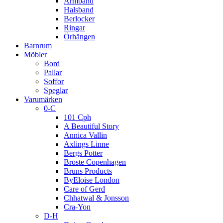
Armband
Halsband
Berlocker
Ringar
Örhängen
Barnrum
Möbler
Bord
Pallar
Soffor
Speglar
Varumärken
0-C
101 Cph
A Beautiful Story
Annica Vallin
Axlings Linne
Bergs Potter
Broste Copenhagen
Bruns Products
ByEloise London
Care of Gerd
Chhatwal & Jonsson
Cra-Yon
D-H