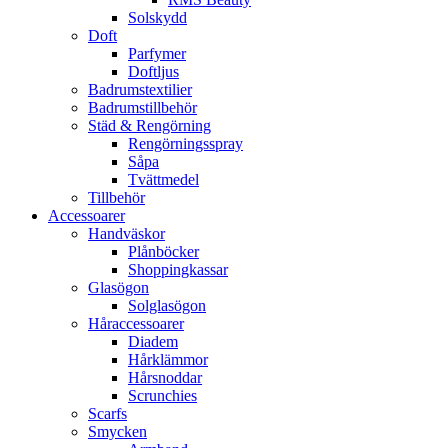
Solskydd
Doft
Parfymer
Doftljus
Badrumstextilier
Badrumstillbehör
Städ & Rengörning
Rengörningsspray
Såpa
Tvättmedel
Tillbehör
Accessoarer
Handväskor
Plånböcker
Shoppingkassar
Glasögon
Solglasögon
Håraccessoarer
Diadem
Hårklämmor
Hårsnoddar
Scrunchies
Scarfs
Smycken