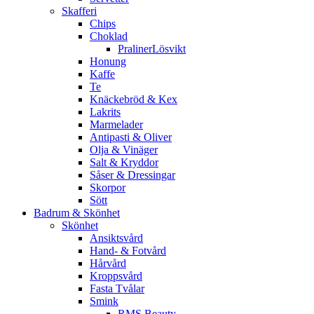
Skafferi
Chips
Choklad
PralinerLösvikt
Honung
Kaffe
Te
Knäckebröd & Kex
Lakrits
Marmelader
Antipasti & Oliver
Olja & Vinäger
Salt & Kryddor
Såser & Dressingar
Skorpor
Sött
Badrum & Skönhet
Skönhet
Ansiktsvård
Hand- & Fotvård
Hårvård
Kroppsvård
Fasta Tvålar
Smink
RMS Beauty