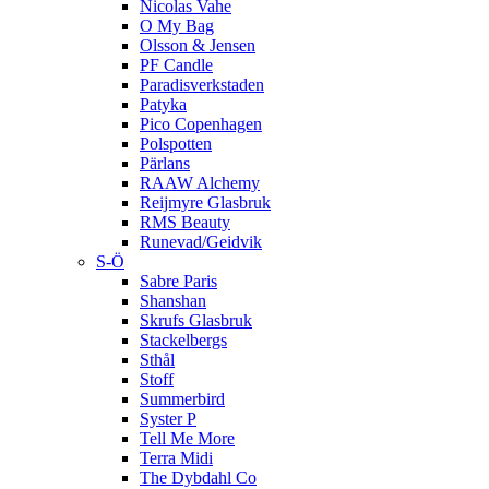
Nicolas Vahe
O My Bag
Olsson & Jensen
PF Candle
Paradisverkstaden
Patyka
Pico Copenhagen
Polspotten
Pärlans
RAAW Alchemy
Reijmyre Glasbruk
RMS Beauty
Runevad/Geidvik
S-Ö
Sabre Paris
Shanshan
Skrufs Glasbruk
Stackelbergs
Sthål
Stoff
Summerbird
Syster P
Tell Me More
Terra Midi
The Dybdahl Co