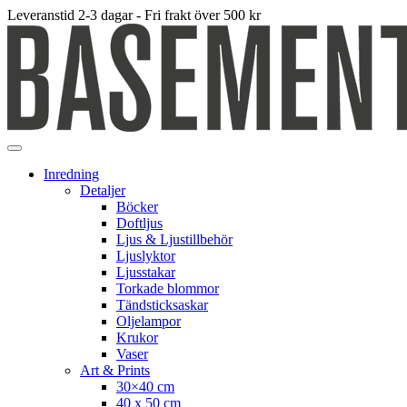
Leveranstid 2-3 dagar - Fri frakt över 500 kr
Inredning
Detaljer
Böcker
Doftljus
Ljus & Ljustillbehör
Ljuslyktor
Ljusstakar
Torkade blommor
Tändsticksaskar
Oljelampor
Krukor
Vaser
Art & Prints
30×40 cm
40 x 50 cm