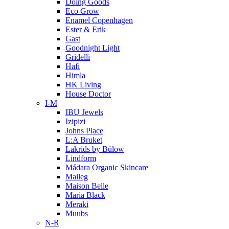
Doing Goods
Eco Grow
Enamel Copenhagen
Ester & Erik
Gast
Goodnight Light
Gridelli
Hafi
Himla
HK Living
House Doctor
I-M
IBU Jewels
Izipizi
Johns Place
L:A Bruket
Lakrids by Bülow
Lindform
Mádara Organic Skincare
Maileg
Maison Belle
Maria Black
Meraki
Muubs
N-R