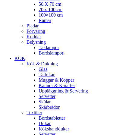
50 X 70 cm
70 x 100 cm
100×100 cm
Ramar
Plädar
Förvaring
Kuddar
Belysning
Taklampor
Bordslampor
KÖK
Kök & Dukning
Glas
Tallrikar
Muggar & Koppar
Kannor & Karaffer
Uppläggning & Servering
Servetter
Skålar
Skärbrädor
Textilier
Bordstabletter
Dukar
Kökshanddukar
Servetter