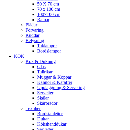
50 X 70 cm
70 x 100 cm
100×100 cm
Ramar
Plädar
Förvaring
Kuddar
Belysning
Taklampor
Bordslampor
KÖK
Kök & Dukning
Glas
Tallrikar
Muggar & Koppar
Kannor & Karaffer
Uppläggning & Servering
Servetter
Skålar
Skärbrädor
Textilier
Bordstabletter
Dukar
Kökshanddukar
Servetter