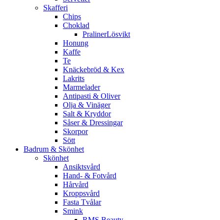
Skafferi
Chips
Choklad
PralinerLösvikt
Honung
Kaffe
Te
Knäckebröd & Kex
Lakrits
Marmelader
Antipasti & Oliver
Olja & Vinäger
Salt & Kryddor
Såser & Dressingar
Skorpor
Sött
Badrum & Skönhet
Skönhet
Ansiktsvård
Hand- & Fotvård
Hårvård
Kroppsvård
Fasta Tvålar
Smink
RMS Beauty