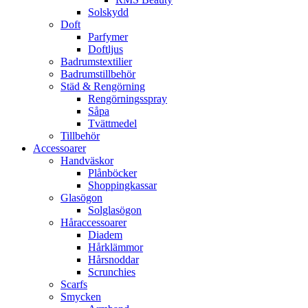
Solskydd
Doft
Parfymer
Doftljus
Badrumstextilier
Badrumstillbehör
Städ & Rengörning
Rengörningsspray
Såpa
Tvättmedel
Tillbehör
Accessoarer
Handväskor
Plånböcker
Shoppingkassar
Glasögon
Solglasögon
Håraccessoarer
Diadem
Hårklämmor
Hårsnoddar
Scrunchies
Scarfs
Smycken