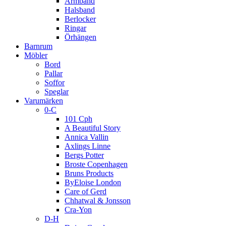
Armband
Halsband
Berlocker
Ringar
Örhängen
Barnrum
Möbler
Bord
Pallar
Soffor
Speglar
Varumärken
0-C
101 Cph
A Beautiful Story
Annica Vallin
Axlings Linne
Bergs Potter
Broste Copenhagen
Bruns Products
ByEloise London
Care of Gerd
Chhatwal & Jonsson
Cra-Yon
D-H