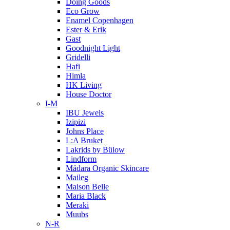
Doing Goods
Eco Grow
Enamel Copenhagen
Ester & Erik
Gast
Goodnight Light
Gridelli
Hafi
Himla
HK Living
House Doctor
I-M
IBU Jewels
Izipizi
Johns Place
L:A Bruket
Lakrids by Bülow
Lindform
Mádara Organic Skincare
Maileg
Maison Belle
Maria Black
Meraki
Muubs
N-R