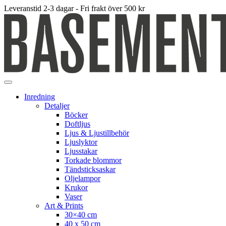
Leveranstid 2-3 dagar - Fri frakt över 500 kr
Inredning
Detaljer
Böcker
Doftljus
Ljus & Ljustillbehör
Ljuslyktor
Ljusstakar
Torkade blommor
Tändsticksaskar
Oljelampor
Krukor
Vaser
Art & Prints
30×40 cm
40 x 50 cm