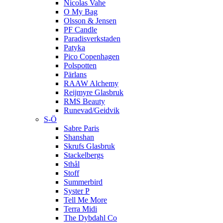
Nicolas Vahe
O My Bag
Olsson & Jensen
PF Candle
Paradisverkstaden
Patyka
Pico Copenhagen
Polspotten
Pärlans
RAAW Alchemy
Reijmyre Glasbruk
RMS Beauty
Runevad/Geidvik
S-Ö
Sabre Paris
Shanshan
Skrufs Glasbruk
Stackelbergs
Sthål
Stoff
Summerbird
Syster P
Tell Me More
Terra Midi
The Dybdahl Co