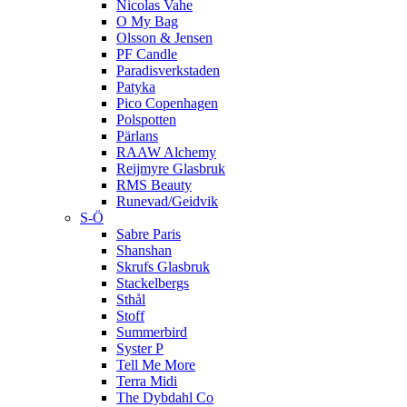
Nicolas Vahe
O My Bag
Olsson & Jensen
PF Candle
Paradisverkstaden
Patyka
Pico Copenhagen
Polspotten
Pärlans
RAAW Alchemy
Reijmyre Glasbruk
RMS Beauty
Runevad/Geidvik
S-Ö
Sabre Paris
Shanshan
Skrufs Glasbruk
Stackelbergs
Sthål
Stoff
Summerbird
Syster P
Tell Me More
Terra Midi
The Dybdahl Co