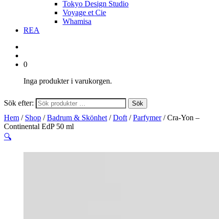
Tokyo Design Studio
Voyage et Cie
Whamisa
REA
0
Inga produkter i varukorgen.
Sök efter:
Sök
Hem
/
Shop
/
Badrum & Skönhet
/
Doft
/
Parfymer
/ Cra-Yon –
Continental EdP 50 ml
🔍