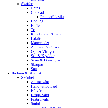
Skafferi
Chips
Choklad
PralinerLösvikt
Honung
Kaffe
Te
Knäckebröd & Kex
Lakrits
Marmelader
Antipasti & Oliver
Olja & Vinäger
Salt & Kryddor
Såser & Dressingar
Skorpor
Sött
Badrum & Skönhet
Skönhet
Ansiktsvård
Hand- & Fotvård
Hårvård
Kroppsvård
Fasta Tvålar
Smink
RMS Beauty