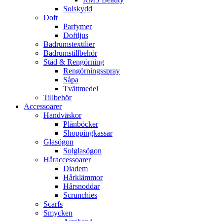
Solskydd
Doft
Parfymer
Doftljus
Badrumstextilier
Badrumstillbehör
Städ & Rengörning
Rengörningsspray
Såpa
Tvättmedel
Tillbehör
Accessoarer
Handväskor
Plånböcker
Shoppingkassar
Glasögon
Solglasögon
Håraccessoarer
Diadem
Hårklämmor
Hårsnoddar
Scrunchies
Scarfs
Smycken