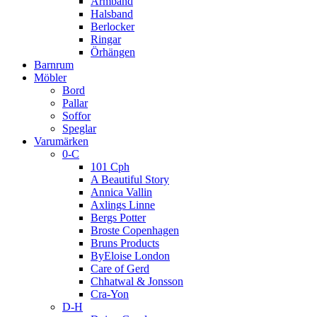
Armband
Halsband
Berlocker
Ringar
Örhängen
Barnrum
Möbler
Bord
Pallar
Soffor
Speglar
Varumärken
0-C
101 Cph
A Beautiful Story
Annica Vallin
Axlings Linne
Bergs Potter
Broste Copenhagen
Bruns Products
ByEloise London
Care of Gerd
Chhatwal & Jonsson
Cra-Yon
D-H