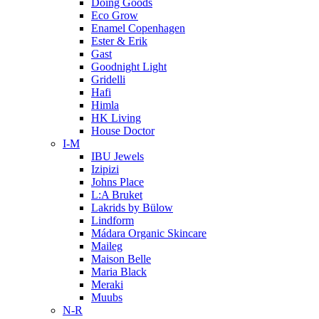
Doing Goods
Eco Grow
Enamel Copenhagen
Ester & Erik
Gast
Goodnight Light
Gridelli
Hafi
Himla
HK Living
House Doctor
I-M
IBU Jewels
Izipizi
Johns Place
L:A Bruket
Lakrids by Bülow
Lindform
Mádara Organic Skincare
Maileg
Maison Belle
Maria Black
Meraki
Muubs
N-R