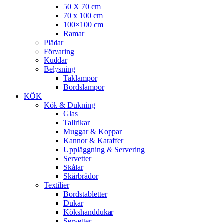
50 X 70 cm
70 x 100 cm
100×100 cm
Ramar
Plädar
Förvaring
Kuddar
Belysning
Taklampor
Bordslampor
KÖK
Kök & Dukning
Glas
Tallrikar
Muggar & Koppar
Kannor & Karaffer
Uppläggning & Servering
Servetter
Skålar
Skärbrädor
Textilier
Bordstabletter
Dukar
Kökshanddukar
Servetter