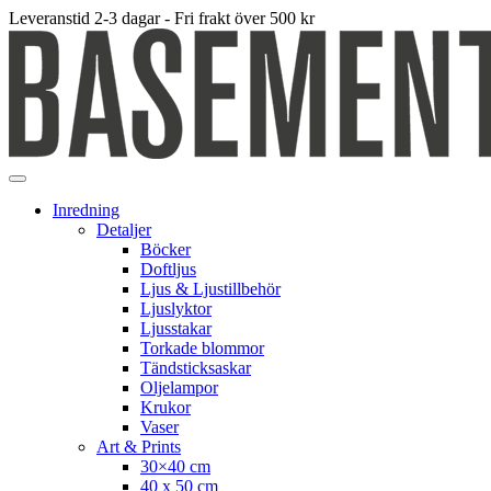
Leveranstid 2-3 dagar - Fri frakt över 500 kr
Inredning
Detaljer
Böcker
Doftljus
Ljus & Ljustillbehör
Ljuslyktor
Ljusstakar
Torkade blommor
Tändsticksaskar
Oljelampor
Krukor
Vaser
Art & Prints
30×40 cm
40 x 50 cm