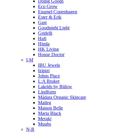
Doing Goods
Eco Grow
Enamel Copenhagen
Ester & Erik
Gast
Goodnight Light
Gridelli
Hafi
Himla
HK Living
House Doctor
I-M
IBU Jewels
Izipizi
Johns Place
L:A Bruket
Lakrids by Bülow
Lindform
Mádara Organic Skincare
Maileg
Maison Belle
Maria Black
Meraki
Muubs
N-R