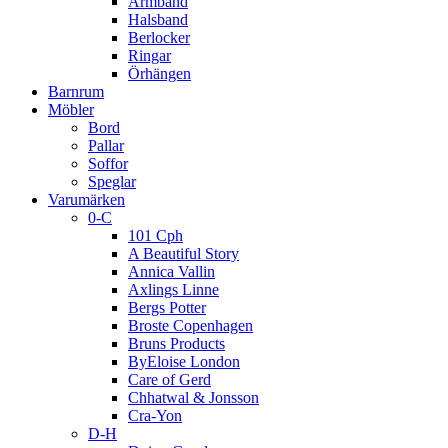
Armband
Halsband
Berlocker
Ringar
Örhängen
Barnrum
Möbler
Bord
Pallar
Soffor
Speglar
Varumärken
0-C
101 Cph
A Beautiful Story
Annica Vallin
Axlings Linne
Bergs Potter
Broste Copenhagen
Bruns Products
ByEloise London
Care of Gerd
Chhatwal & Jonsson
Cra-Yon
D-H