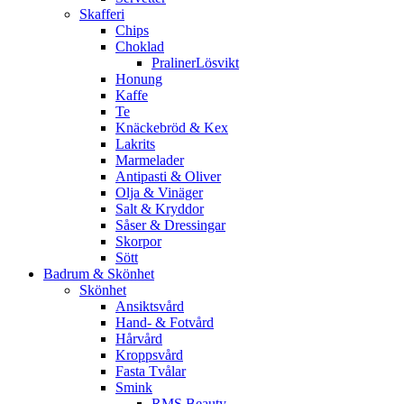
Skafferi
Chips
Choklad
PralinerLösvikt
Honung
Kaffe
Te
Knäckebröd & Kex
Lakrits
Marmelader
Antipasti & Oliver
Olja & Vinäger
Salt & Kryddor
Såser & Dressingar
Skorpor
Sött
Badrum & Skönhet
Skönhet
Ansiktsvård
Hand- & Fotvård
Hårvård
Kroppsvård
Fasta Tvålar
Smink
RMS Beauty