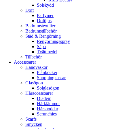
Solskydd
Doft
Parfymer
Doftljus
Badrumstextilier
Badrumstillbehör
Städ & Rengörning
Rengörningsspray
Såpa
Tvättmedel
Tillbehör
Accessoarer
Handväskor
Plånböcker
Shoppingkassar
Glasögon
Solglasögon
Håraccessoarer
Diadem
Hårklämmor
Hårsnoddar
Scrunchies
Scarfs
Smycken