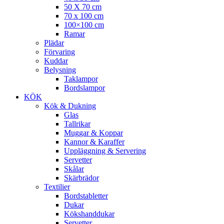
50 X 70 cm
70 x 100 cm
100×100 cm
Ramar
Plädar
Förvaring
Kuddar
Belysning
Taklampor
Bordslampor
KÖK
Kök & Dukning
Glas
Tallrikar
Muggar & Koppar
Kannor & Karaffer
Uppläggning & Servering
Servetter
Skålar
Skärbrädor
Textilier
Bordstabletter
Dukar
Kökshanddukar
Servetter