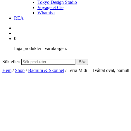
Tokyo Design Studio
Voyage et Cie
Whamisa
REA
0
Inga produkter i varukorgen.
Sök efter:
Sök
Hem
/
Shop
/
Badrum & Skönhet
/ Terra Midi – Tvålfat oval, bomull