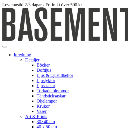
Leveranstid 2-3 dagar - Fri frakt över 500 kr
Inredning
Detaljer
Böcker
Doftljus
Ljus & Ljustillbehör
Ljuslyktor
Ljusstakar
Torkade blommor
Tändsticksaskar
Oljelampor
Krukor
Vaser
Art & Prints
30×40 cm
40 x 50 cm