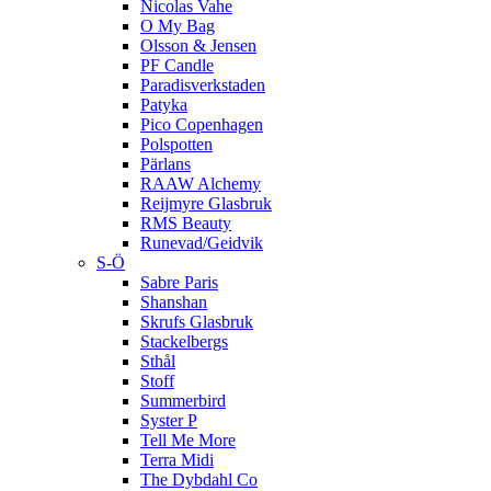
Nicolas Vahe
O My Bag
Olsson & Jensen
PF Candle
Paradisverkstaden
Patyka
Pico Copenhagen
Polspotten
Pärlans
RAAW Alchemy
Reijmyre Glasbruk
RMS Beauty
Runevad/Geidvik
S-Ö
Sabre Paris
Shanshan
Skrufs Glasbruk
Stackelbergs
Sthål
Stoff
Summerbird
Syster P
Tell Me More
Terra Midi
The Dybdahl Co