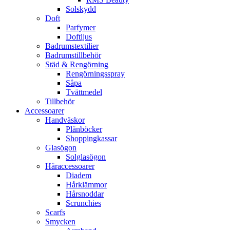
Solskydd
Doft
Parfymer
Doftljus
Badrumstextilier
Badrumstillbehör
Städ & Rengörning
Rengörningsspray
Såpa
Tvättmedel
Tillbehör
Accessoarer
Handväskor
Plånböcker
Shoppingkassar
Glasögon
Solglasögon
Håraccessoarer
Diadem
Hårklämmor
Hårsnoddar
Scrunchies
Scarfs
Smycken