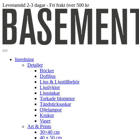
Leveranstid 2-3 dagar - Fri frakt över 500 kr
Inredning
Detaljer
Böcker
Doftljus
Ljus & Ljustillbehör
Ljuslyktor
Ljusstakar
Torkade blommor
Tändsticksaskar
Oljelampor
Krukor
Vaser
Art & Prints
30×40 cm
40 x 50 cm