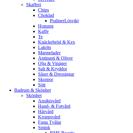
Skafferi
Chips
Choklad
PralinerLösvikt
Honung
Kaffe
Te
Knäckebröd & Kex
Lakrits
Marmelader
Antipasti & Oliver
Olja & Vinäger
Salt & Kryddor
Såser & Dressingar
Skorpor
Sött
Badrum & Skönhet
Skönhet
Ansiktsvård
Hand- & Fotvård
Hårvård
Kroppsvård
Fasta Tvålar
Smink
RMS Beauty