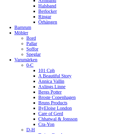
Armband
Halsband
Berlocker
Ringar
Örhängen
Barnrum
Möbler
Bord
Pallar
Soffor
Speglar
Varumärken
0-C
101 Cph
A Beautiful Story
Annica Vallin
Axlings Linne
Bergs Potter
Broste Copenhagen
Bruns Products
ByEloise London
Care of Gerd
Chhatwal & Jonsson
Cra-Yon
D-H