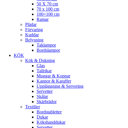
50 X 70 cm
70 x 100 cm
100×100 cm
Ramar
Plädar
Förvaring
Kuddar
Belysning
Taklampor
Bordslampor
KÖK
Kök & Dukning
Glas
Tallrikar
Muggar & Koppar
Kannor & Karaffer
Uppläggning & Servering
Servetter
Skålar
Skärbrädor
Textilier
Bordstabletter
Dukar
Kökshanddukar
Servetter