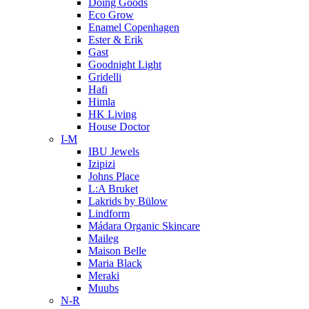
Doing Goods
Eco Grow
Enamel Copenhagen
Ester & Erik
Gast
Goodnight Light
Gridelli
Hafi
Himla
HK Living
House Doctor
I-M
IBU Jewels
Izipizi
Johns Place
L:A Bruket
Lakrids by Bülow
Lindform
Mádara Organic Skincare
Maileg
Maison Belle
Maria Black
Meraki
Muubs
N-R