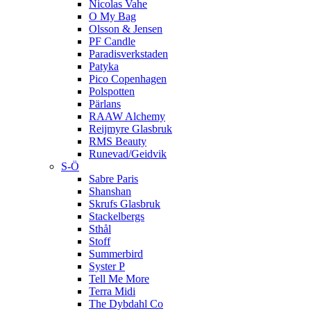
Nicolas Vahe
O My Bag
Olsson & Jensen
PF Candle
Paradisverkstaden
Patyka
Pico Copenhagen
Polspotten
Pärlans
RAAW Alchemy
Reijmyre Glasbruk
RMS Beauty
Runevad/Geidvik
S-Ö
Sabre Paris
Shanshan
Skrufs Glasbruk
Stackelbergs
Sthål
Stoff
Summerbird
Syster P
Tell Me More
Terra Midi
The Dybdahl Co