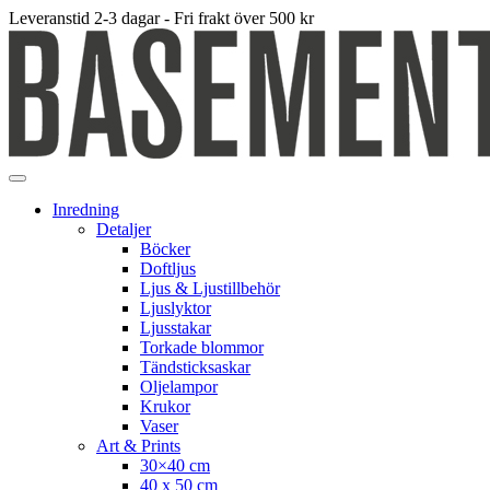
Leveranstid 2-3 dagar - Fri frakt över 500 kr
Inredning
Detaljer
Böcker
Doftljus
Ljus & Ljustillbehör
Ljuslyktor
Ljusstakar
Torkade blommor
Tändsticksaskar
Oljelampor
Krukor
Vaser
Art & Prints
30×40 cm
40 x 50 cm