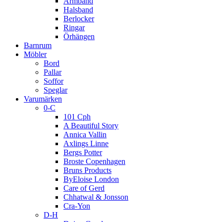
Armband
Halsband
Berlocker
Ringar
Örhängen
Barnrum
Möbler
Bord
Pallar
Soffor
Speglar
Varumärken
0-C
101 Cph
A Beautiful Story
Annica Vallin
Axlings Linne
Bergs Potter
Broste Copenhagen
Bruns Products
ByEloise London
Care of Gerd
Chhatwal & Jonsson
Cra-Yon
D-H