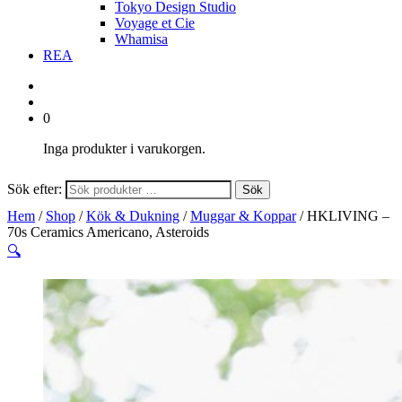
Tokyo Design Studio
Voyage et Cie
Whamisa
REA
0
Inga produkter i varukorgen.
Sök efter:
Sök
Hem
/
Shop
/
Kök & Dukning
/
Muggar & Koppar
/ HKLIVING –
70s Ceramics Americano, Asteroids
🔍