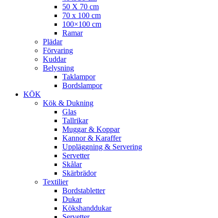
50 X 70 cm
70 x 100 cm
100×100 cm
Ramar
Plädar
Förvaring
Kuddar
Belysning
Taklampor
Bordslampor
KÖK
Kök & Dukning
Glas
Tallrikar
Muggar & Koppar
Kannor & Karaffer
Uppläggning & Servering
Servetter
Skålar
Skärbrädor
Textilier
Bordstabletter
Dukar
Kökshanddukar
Servetter