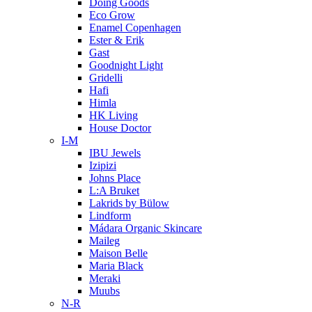
Doing Goods
Eco Grow
Enamel Copenhagen
Ester & Erik
Gast
Goodnight Light
Gridelli
Hafi
Himla
HK Living
House Doctor
I-M
IBU Jewels
Izipizi
Johns Place
L:A Bruket
Lakrids by Bülow
Lindform
Mádara Organic Skincare
Maileg
Maison Belle
Maria Black
Meraki
Muubs
N-R