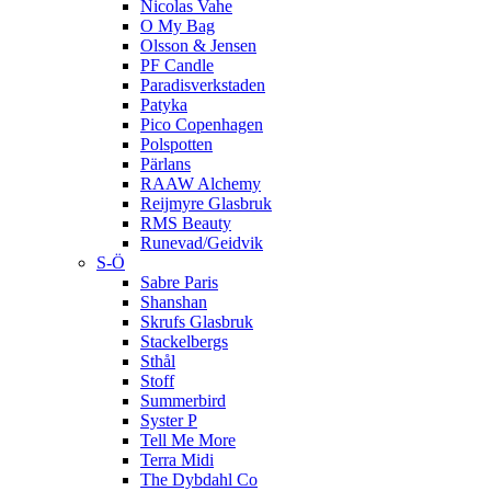
Nicolas Vahe
O My Bag
Olsson & Jensen
PF Candle
Paradisverkstaden
Patyka
Pico Copenhagen
Polspotten
Pärlans
RAAW Alchemy
Reijmyre Glasbruk
RMS Beauty
Runevad/Geidvik
S-Ö
Sabre Paris
Shanshan
Skrufs Glasbruk
Stackelbergs
Sthål
Stoff
Summerbird
Syster P
Tell Me More
Terra Midi
The Dybdahl Co