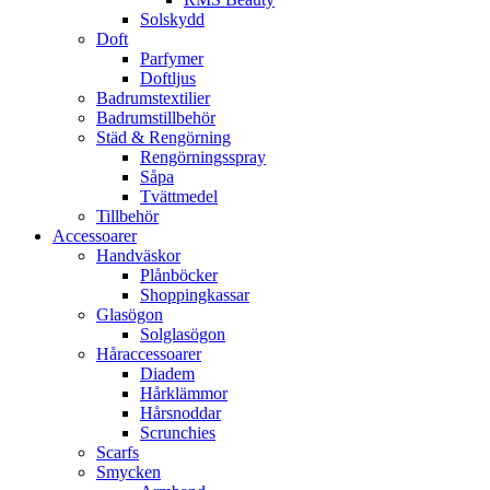
Solskydd
Doft
Parfymer
Doftljus
Badrumstextilier
Badrumstillbehör
Städ & Rengörning
Rengörningsspray
Såpa
Tvättmedel
Tillbehör
Accessoarer
Handväskor
Plånböcker
Shoppingkassar
Glasögon
Solglasögon
Håraccessoarer
Diadem
Hårklämmor
Hårsnoddar
Scrunchies
Scarfs
Smycken