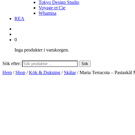
Tokyo Design Studio
Voyage et Cie
Whamisa
REA
0
Inga produkter i varukorgen.
Sök efter:
Sök
Hem
/
Shop
/
Kök & Dukning
/
Skålar
/ Maria Terracota – Pastaskål 