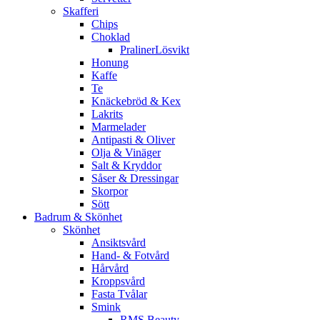
Skafferi
Chips
Choklad
PralinerLösvikt
Honung
Kaffe
Te
Knäckebröd & Kex
Lakrits
Marmelader
Antipasti & Oliver
Olja & Vinäger
Salt & Kryddor
Såser & Dressingar
Skorpor
Sött
Badrum & Skönhet
Skönhet
Ansiktsvård
Hand- & Fotvård
Hårvård
Kroppsvård
Fasta Tvålar
Smink
RMS Beauty