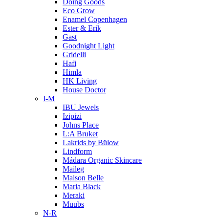
Doing Goods
Eco Grow
Enamel Copenhagen
Ester & Erik
Gast
Goodnight Light
Gridelli
Hafi
Himla
HK Living
House Doctor
I-M
IBU Jewels
Izipizi
Johns Place
L:A Bruket
Lakrids by Bülow
Lindform
Mádara Organic Skincare
Maileg
Maison Belle
Maria Black
Meraki
Muubs
N-R