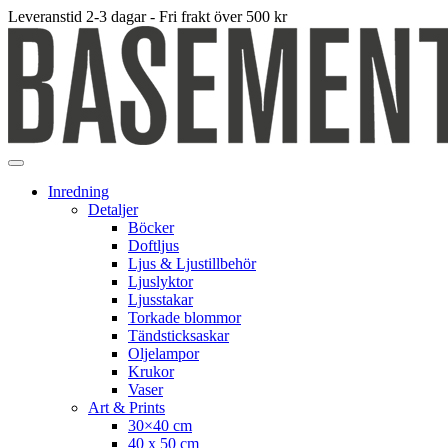
Leveranstid 2-3 dagar - Fri frakt över 500 kr
Inredning
Detaljer
Böcker
Doftljus
Ljus & Ljustillbehör
Ljuslyktor
Ljusstakar
Torkade blommor
Tändsticksaskar
Oljelampor
Krukor
Vaser
Art & Prints
30×40 cm
40 x 50 cm