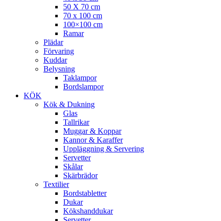
50 X 70 cm
70 x 100 cm
100×100 cm
Ramar
Plädar
Förvaring
Kuddar
Belysning
Taklampor
Bordslampor
KÖK
Kök & Dukning
Glas
Tallrikar
Muggar & Koppar
Kannor & Karaffer
Uppläggning & Servering
Servetter
Skålar
Skärbrädor
Textilier
Bordstabletter
Dukar
Kökshanddukar
Servetter