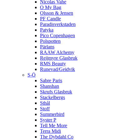
Nicolas Vahe
O My Bag
Olsson & Jensen
PF Candle
Paradisverkstaden
Patyka
Pico Copenhagen
Polspotten
Pärlans
RAAW Alchemy
Reijmyre Glasbruk
RMS Beauty
Runevad/Geidvik
S-Ö
Sabre Paris
Shanshan
Skrufs Glasbruk
Stackelbergs
Sthål
Stoff
Summerbird
Syster P
Tell Me More
Terra Midi
The Dybdahl Co