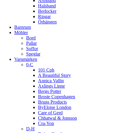
Armband
Halsband
Berlocker
Ringar
Örhängen
Barnrum
Möbler
Bord
Pallar
Soffor
Speglar
Varumärken
0-C
101 Cph
A Beautiful Story
Annica Vallin
Axlings Linne
Bergs Potter
Broste Copenhagen
Bruns Products
ByEloise London
Care of Gerd
Chhatwal & Jonsson
Cra-Yon
D-H