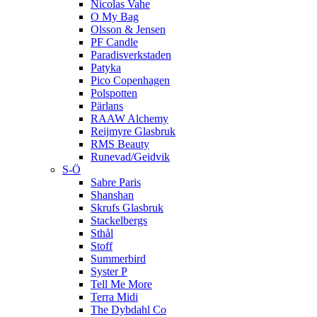
Nicolas Vahe
O My Bag
Olsson & Jensen
PF Candle
Paradisverkstaden
Patyka
Pico Copenhagen
Polspotten
Pärlans
RAAW Alchemy
Reijmyre Glasbruk
RMS Beauty
Runevad/Geidvik
S-Ö
Sabre Paris
Shanshan
Skrufs Glasbruk
Stackelbergs
Sthål
Stoff
Summerbird
Syster P
Tell Me More
Terra Midi
The Dybdahl Co