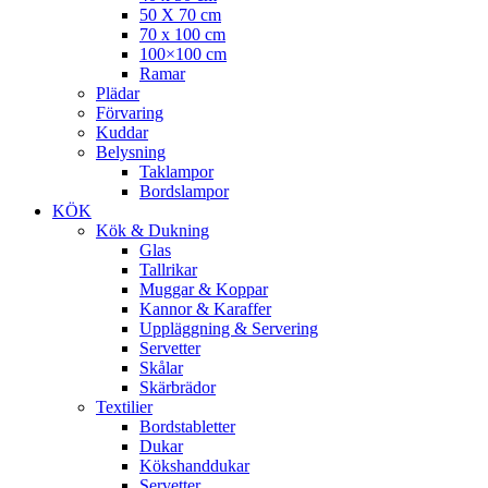
50 X 70 cm
70 x 100 cm
100×100 cm
Ramar
Plädar
Förvaring
Kuddar
Belysning
Taklampor
Bordslampor
KÖK
Kök & Dukning
Glas
Tallrikar
Muggar & Koppar
Kannor & Karaffer
Uppläggning & Servering
Servetter
Skålar
Skärbrädor
Textilier
Bordstabletter
Dukar
Kökshanddukar
Servetter