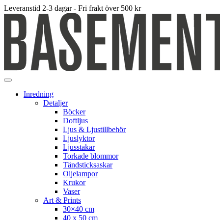
Leveranstid 2-3 dagar - Fri frakt över 500 kr
Inredning
Detaljer
Böcker
Doftljus
Ljus & Ljustillbehör
Ljuslyktor
Ljusstakar
Torkade blommor
Tändsticksaskar
Oljelampor
Krukor
Vaser
Art & Prints
30×40 cm
40 x 50 cm