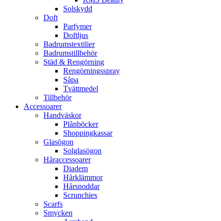
Solskydd
Doft
Parfymer
Doftljus
Badrumstextilier
Badrumstillbehör
Städ & Rengörning
Rengörningsspray
Såpa
Tvättmedel
Tillbehör
Accessoarer
Handväskor
Plånböcker
Shoppingkassar
Glasögon
Solglasögon
Håraccessoarer
Diadem
Hårklämmor
Hårsnoddar
Scrunchies
Scarfs
Smycken