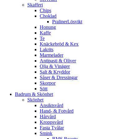
Skafferi
Chips
Choklad
PralinerLösvikt
Honung
Kaffe
Te
Knäckebröd & Kex
Lakrits
Marmelader
Antipasti & Oliver
Olja & Vinäger
Salt & Kryddor
Såser & Dressingar
Skorpor
Sött
Badrum & Skönhet
Skönhet
Ansiktsvård
Hand- & Fotvård
Hårvård
Kroppsvård
Fasta Tvålar
Smink
RMS Beauty