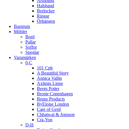
Armband
Halsband
Berlocker
Ringar
Örhängen
Barnrum
Möbler
Bord
Pallar
Soffor
Speglar
Varumärken
0-C
101 Cph
A Beautiful Story
Annica Vallin
Axlings Linne
Bergs Potter
Broste Copenhagen
Bruns Products
ByEloise London
Care of Gerd
Chhatwal & Jonsson
Cra-Yon
D-H