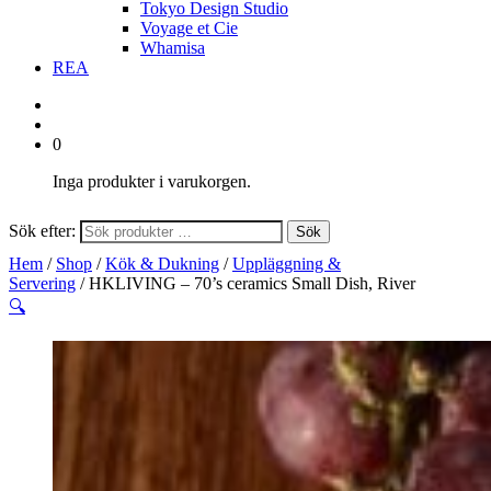
Tokyo Design Studio
Voyage et Cie
Whamisa
REA
0
Inga produkter i varukorgen.
Sök efter:
Sök
Hem
/
Shop
/
Kök & Dukning
/
Uppläggning &
Servering
/ HKLIVING – 70’s ceramics Small Dish, River
🔍