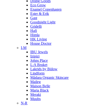
Doing Goods
Eco Grow
Enamel Copenhagen
Ester & Erik
Gast
Goodnight Light
Gridelli
Hafi
Himla
HK Living
House Doctor
I-M
IBU Jewels
Izipizi
Johns Place
L:A Bruket
Lakrids by Bülow
Lindform
Mádara Organic Skincare
Maileg
Maison Belle
Maria Black
Meraki
Muubs
N-R