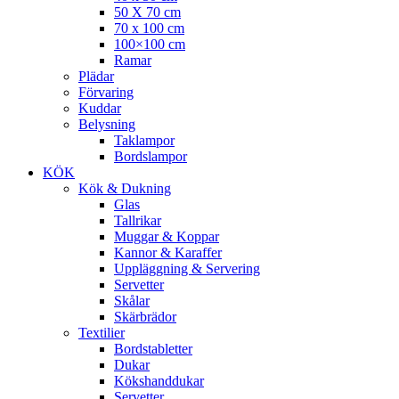
50 X 70 cm
70 x 100 cm
100×100 cm
Ramar
Plädar
Förvaring
Kuddar
Belysning
Taklampor
Bordslampor
KÖK
Kök & Dukning
Glas
Tallrikar
Muggar & Koppar
Kannor & Karaffer
Uppläggning & Servering
Servetter
Skålar
Skärbrädor
Textilier
Bordstabletter
Dukar
Kökshanddukar
Servetter