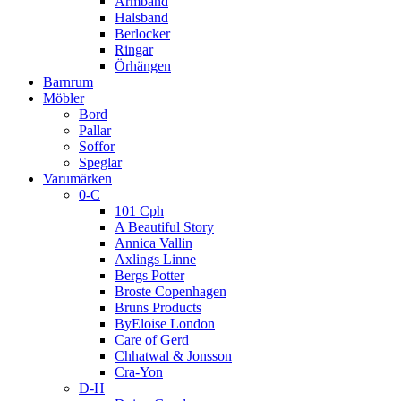
Armband
Halsband
Berlocker
Ringar
Örhängen
Barnrum
Möbler
Bord
Pallar
Soffor
Speglar
Varumärken
0-C
101 Cph
A Beautiful Story
Annica Vallin
Axlings Linne
Bergs Potter
Broste Copenhagen
Bruns Products
ByEloise London
Care of Gerd
Chhatwal & Jonsson
Cra-Yon
D-H