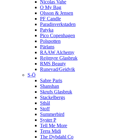
Nicolas Vahe
O My Bag
Olsson & Jensen
PF Candle
Paradisverkstaden
Patyka
Pico Copenhagen
Polspotten
Pärlans
RAAW Alchemy
Reijmyre Glasbruk
RMS Beauty
Runevad/Geidvik
S-Ö
Sabre Paris
Shanshan
Skrufs Glasbruk
Stackelbergs
Sthål
Stoff
Summerbird
Syster P
Tell Me More
Terra Midi
The Dybdahl Co