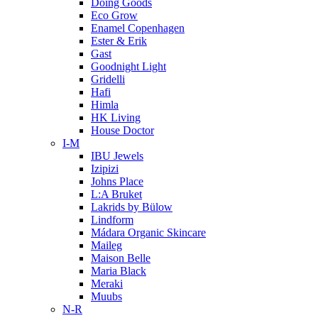
Doing Goods
Eco Grow
Enamel Copenhagen
Ester & Erik
Gast
Goodnight Light
Gridelli
Hafi
Himla
HK Living
House Doctor
I-M
IBU Jewels
Izipizi
Johns Place
L:A Bruket
Lakrids by Bülow
Lindform
Mádara Organic Skincare
Maileg
Maison Belle
Maria Black
Meraki
Muubs
N-R