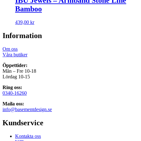
IBU Jewels – Armband Stone Line
Bamboo
439,00
kr
Information
Om oss
Våra butiker
Öppettider:
Mån – Fre 10-18
Lördag 10-15
Ring oss:
0340-16260
Maila oss:
info@basementdesign.se
Kundservice
Kontakta oss