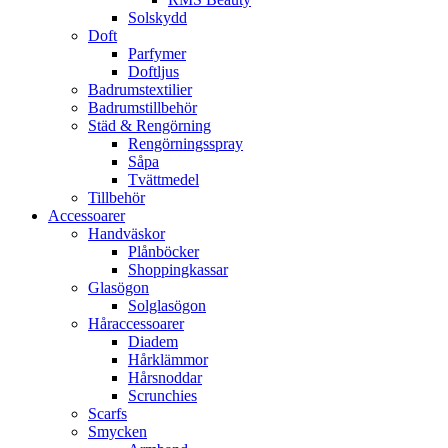
Solskydd
Doft
Parfymer
Doftljus
Badrumstextilier
Badrumstillbehör
Städ & Rengörning
Rengörningsspray
Såpa
Tvättmedel
Tillbehör
Accessoarer
Handväskor
Plånböcker
Shoppingkassar
Glasögon
Solglasögon
Håraccessoarer
Diadem
Hårklämmor
Hårsnoddar
Scrunchies
Scarfs
Smycken