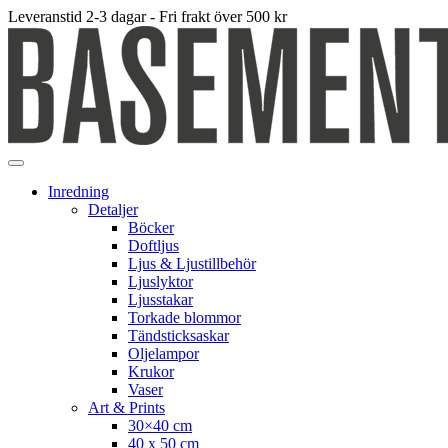
Leveranstid 2-3 dagar - Fri frakt över 500 kr
Inredning
Detaljer
Böcker
Doftljus
Ljus & Ljustillbehör
Ljuslyktor
Ljusstakar
Torkade blommor
Tändsticksaskar
Oljelampor
Krukor
Vaser
Art & Prints
30×40 cm
40 x 50 cm