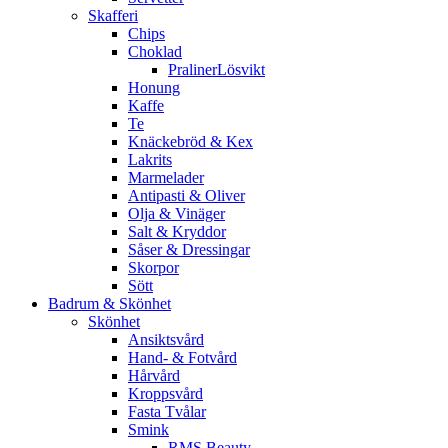
Skafferi
Chips
Choklad
PralinerLösvikt
Honung
Kaffe
Te
Knäckebröd & Kex
Lakrits
Marmelader
Antipasti & Oliver
Olja & Vinäger
Salt & Kryddor
Såser & Dressingar
Skorpor
Sött
Badrum & Skönhet
Skönhet
Ansiktsvård
Hand- & Fotvård
Hårvård
Kroppsvård
Fasta Tvålar
Smink
RMS Beauty